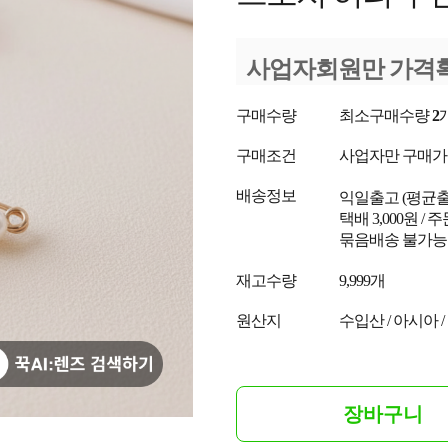
사업자회원만 가격
구매수량
최소구매수량
2
구매조건
사업자만 구매
배송정보
익일출고
(평균
택배 3,000원 /
묶음배송 불가능
재고수량
9,999개
원산지
수입산 / 아시아 /
장바구니