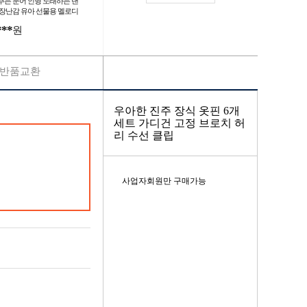
추는 문어 인형 노래하는 댄
 장난감 유아 선물용 멜로디
구
***
원
반품교환
우아한 진주 장식 옷핀 6개
세트 가디건 고정 브로치 허
리 수선 클립
사업자회원만 구매가능