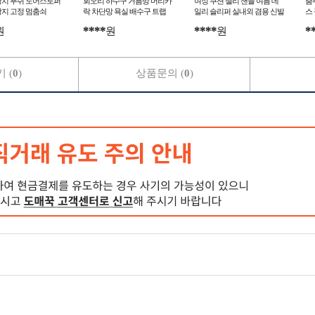
장치 푸쉬 도어스토퍼
회오리 하수구 거름망 머리카
여성 쿠션 젤리 샌들 여름 데
춤
방지 고정 멈춤쇠
락 차단망 욕실 배수구 트랩
일리 슬리퍼 실내외 겸용 신발
스
냄새 방지망
완
****
****
*
원
원
원
 (
0
)
상품문의 (
0
)