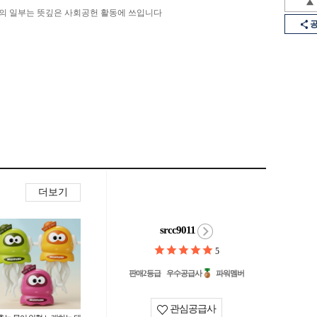
의 일부는 뜻깊은 사회공헌 활동에 쓰입니다
더보기
srcc9011
5
판매2등급
우수공급사
파워멤버
관심공급사