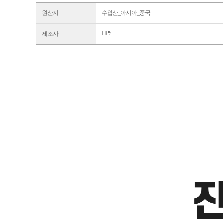
원산지
수입산_아시아_중국
HPS
제조사