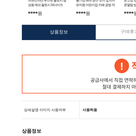
자외선차단 루즈핏 쿨토시 남
통기성 메쉬 방수 조끼 앞치마
문고정 
성용 메쉬 팔토시 M사이즈
유치원 어린이집 카페 공방 작
문열림 
업용
****
****
****
원
원
구매후기
상품정보
상세설명 이미지 사용여부
사용허용
상품정보