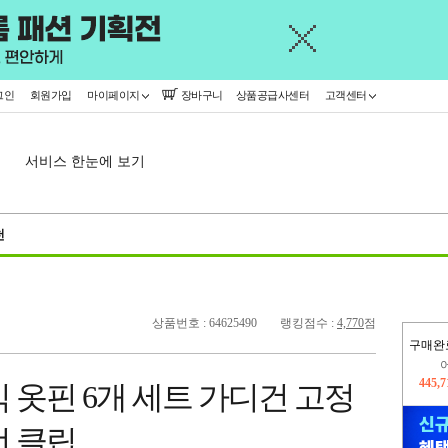
그인
회원가입
마이페이지
장바구니
상품공급사센터
고객센터
서비스 한눈에 보기
천
상품번호 : 64625490
랭킹점수 :
4,770
점
구매완
오늘
337,
 옷핀 6개 세트 가디건 고정
445,
선 클립