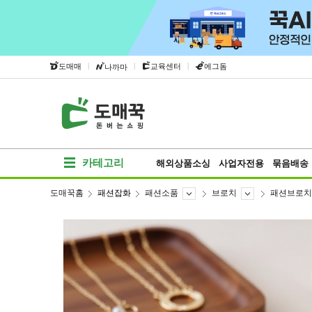
|
|
|
도매매
교육센터
에그돔
나까마
카테고리
해외상품소싱
사업자전용
묶음배송
도매꾹홈
패션잡화
패션소품
브로치
패션브로치