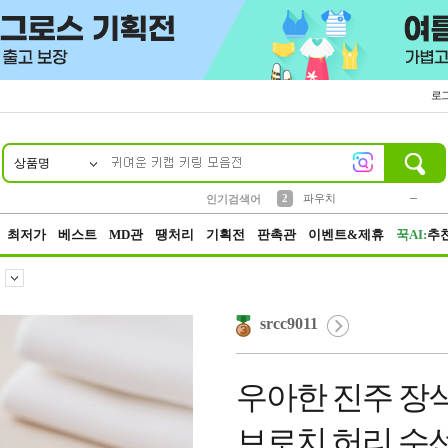
로
상품명
10
1
4
5
6
7
8
9
키링
미니
말랑이
선풍기
가방
양말
짱구
텀블러
23
2
1
1
7
3
2
파우치
인기검색어
3
모자
최저가
베스트
MD관
땡처리
기획전
판촉관
이벤트&제휴
꾹AI:
추
srcc9011
우아한 진주 장식
브로치 허리 수