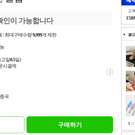
고
158
확인이 가능합니다
개 / 최대구매수량
9,999
개 제한
광고
가능
출고일
0.5
일)
 주문시결제
 중국
구매하기
1
/
10