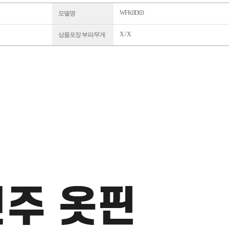
WFK0D03
모델명
X / X
상품포장 부피/무게