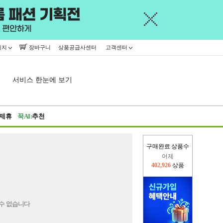
이지
장바구니
상품공급사센터
고객센터
서비스 한눈에 보기
제휴
꾹AI:
추천
구매완료 상품수
어제
402,926
상품
오늘(현재)
356,590
상품
수 없습니다