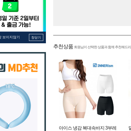
창 보이지않기
창닫기
추천상품
회원님이 선택한 상품과 함께 추천해드리
아이스 냉감 복대속바지 3부레