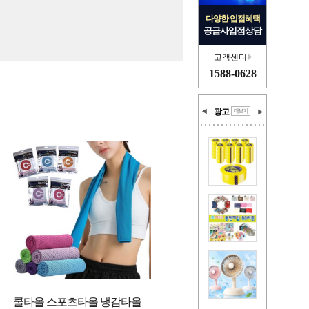
다양한 입점혜택
공급사입점상담
고객센터
1588-0628
광고
쿨타올 스포츠타올 냉감타올