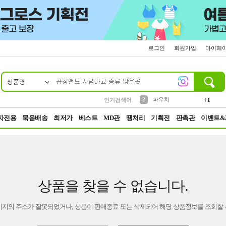
로그인
회원가입
마이페
상품명
10
1
4
5
6
7
8
9
키링
선풍기
말랑이
키캡
텀블러
가방
양말
양산
1
1
5
2
2
2
파우치
인기검색어
1
3
모자
2
자전용
묶음배송
최저가
베스트
MD관
땡처리
기획전
판촉관
이벤트&
상품을 찾을 수 없습니다.
이지의 주소가 잘못되었거나, 상품이 판매종료 또는 삭제되어 해당 상품정보를 조회할 