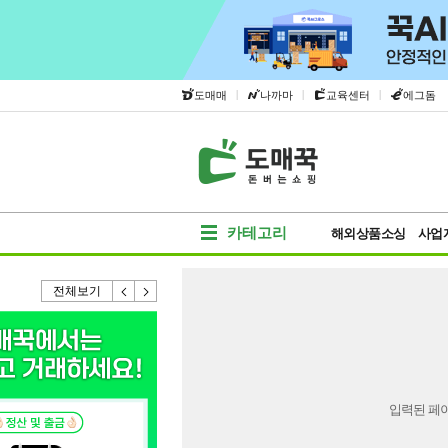
|
|
|
도매매
나까마
교육센터
에그돔
카테고리
해외상품소싱
사업
전체보기
입력된 페