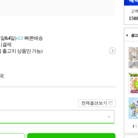
고
158
광고
고일
0.4
일)
빠른배송
문시결제
 출고지 상품만 가능)
중국
전체옵션보기
1
/
9