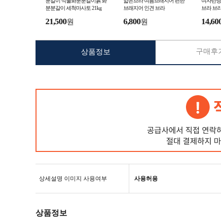
분갈이 식물화분분갈이흙 화
얇은브라 여름브래지어 편한
여자런닝
분분갈이 세척마사토 21kg
브래지어 인견 브라
브라 브
21,500
6,800
14,60
원
원
구매후기
상품정보
상세설명 이미지 사용여부
사용허용
상품정보