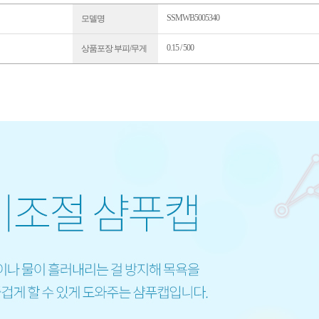
SSMWB5005340
모델명
0.15 / 500
상품포장 부피/무게