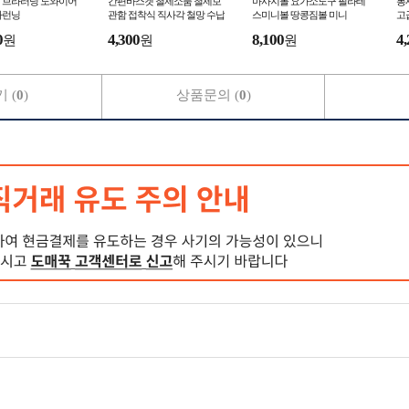
 브라러닝 노와이어
간편바스켓 철제소품 철제보
마사지볼 요가소도구 필라테
봉
라런닝
관함 접착식 직사각 철망 수납
스미니볼 땅콩짐볼 미니
고
함
0
4,300
8,100
4,
원
원
원
 (
0
)
상품문의 (
0
)