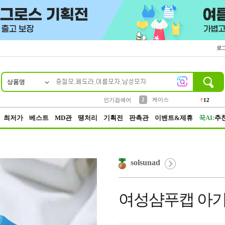
로
상품명
10
1
4
5
6
7
8
9
파우치
등산
벨트
실리콘
양말
모자
양산
여성패션
152
395
555
12
1
1
5
3
2
케이스
인기검색어
12
3
생수
454
최저가
베스트
MD관
땡처리
기획전
판촉관
이벤트&제휴
꾹AI:
추
solsunad
여성샴푸캡 아기