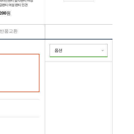
제라인팬티 삼각팬티 여성
급팬티 여성 팬티 인견
200
원
반품교환
옵션