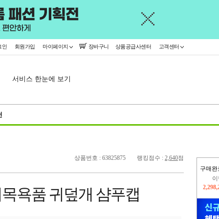
그인
회원가입
마이페이지
장바구니
상품공급사센터
고객센터
서비스 한눈에 보기
천
상품번호 : 63825875
랭킹점수 :
2,640
점
구매완
이
2,298
목욕품 귀덮개 샴푸캡
지
2,326