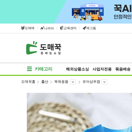
|
|
|
도매매
교육센터
에그돔
나까마
카테고리
해외상품소싱
사업자전용
묶음배송
도매꾹홈
출산
목욕용품
유아샴푸캡