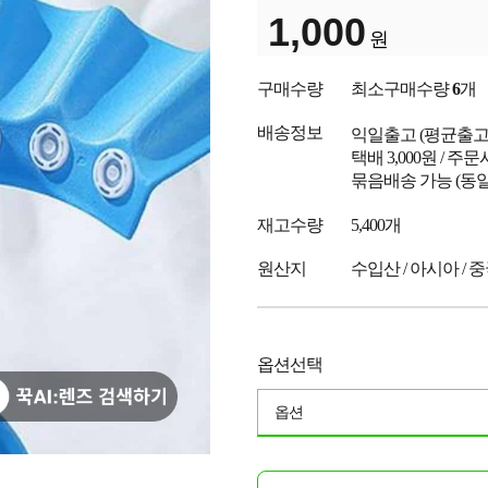
1,000
원
구매수량
최소구매수량
6
개
배송정보
익일출고
(평균출
택배 3,000원 / 주
묶음배송 가능 (동일
재고수량
5,400개
원산지
수입산 / 아시아 / 
옵션선택
옵션