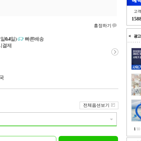
고
158
흥정하기
광고
고일
0.4
일)
빠른배송
문시결제
중국
전체옵션보기
1
/
10