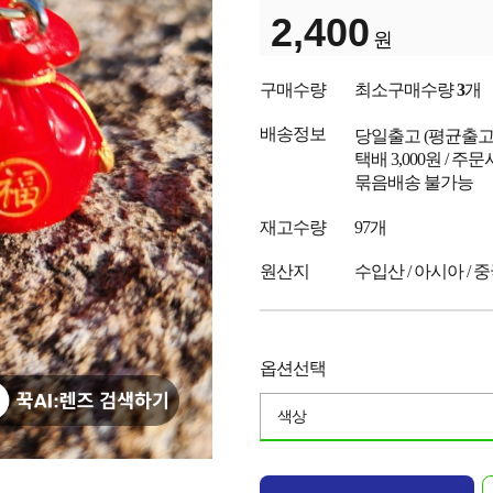
2,400
원
구매수량
최소구매수량
3
개
배송정보
당일출고
(평균출
택배 3,000원 / 주
묶음배송 불가능
재고수량
97개
원산지
수입산 / 아시아 / 
옵션선택
색상