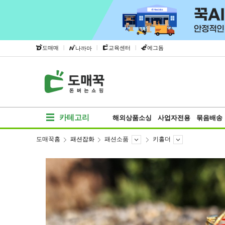
|
|
|
도매매
교육센터
에그돔
나까마
카테고리
해외상품소싱
사업자전용
묶음배송
도매꾹홈
패션잡화
패션소품
키홀더