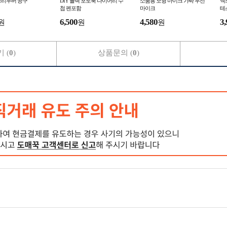
스리무버 공구
DIY 블랙 포토북 다이어리 수
소품용 모형 마이크 가짜 무선
엑
첩 펜포함
마이크
테
양
6,500
4,580
3,
원
원
원
 (
0
)
상품문의 (
0
)