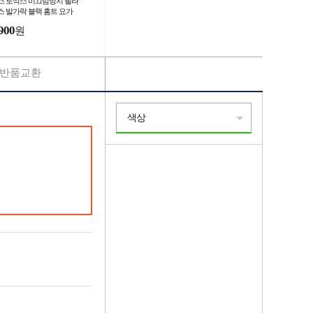
스 토삭스 미끄럼방지 필라
스 발가락 블랙 홈트 요가
말
900
원
반품교환
색상