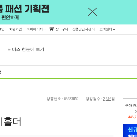
그인
회원가입
마이페이지
장바구니
상품공급사센터
고객센터
서비스 한눈에 보기
천
상품번호 : 63633852
랭킹점수 :
2,316
점
구매완
오늘
364,
키홀더
445,