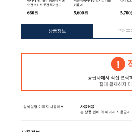
반다나 페이즐리 등산 레저 손
액운 복숭아나무 12지신 띠별
정비 호
수건 스카프 두건 헤어밴드
키홀더
660
5,600
5,700
원
원
구매후기
상품정보
상세설명 이미지 사용여부
사용허용
본 상품 판매 외 이미지 사용금지