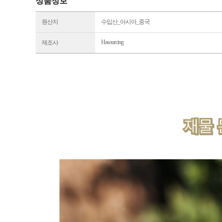
상품정보
원산지
수입산_아시아_중국
Hasourcing
제조사