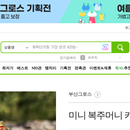
로
상품명
10
1
4
5
6
7
8
9
키링
미니
말랑이
선풍기
가방
양말
짱구
텀블러
23
2
1
1
7
3
2
파우치
인기검색어
3
모자
최저가
베스트
MD관
땡처리
기획전
판촉관
이벤트&제휴
꾹AI:
추
부산그로스
미니 복주머니 