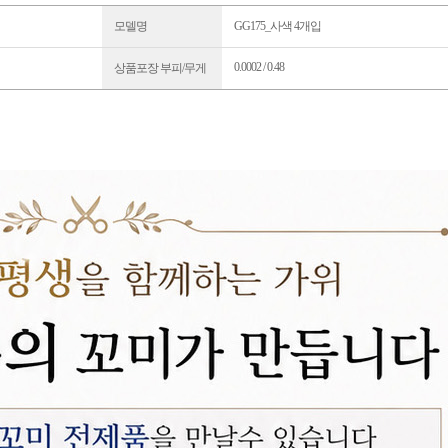
모델명
GG175_사색 4개입
0.0002 / 0.48
상품포장 부피/무게