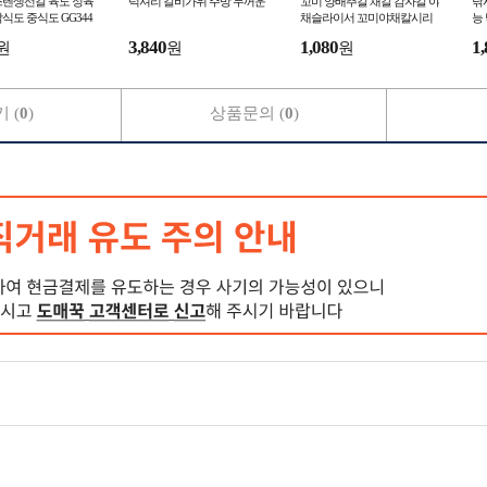
스텐생선갈 육도 정육
럭셔리 갈비가위 주방 두꺼운
꼬미 양배추칼 채칼 감자칼 야
낚
식도 중식도 GG344
채슬라이서 꼬미야채칼시리
능
즈
3,840
1,080
1,
원
원
원
 (
0
)
상품문의 (
0
)