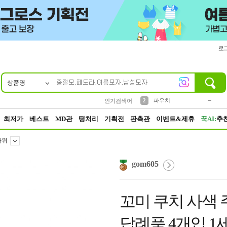
로
상품명
10
1
4
5
6
7
8
9
키링
미니
말랑이
선풍기
가방
양말
짱구
텀블러
23
2
1
1
7
3
2
파우치
인기검색어
3
모자
최저가
베스트
MD관
땡처리
기획전
판촉관
이벤트&제휴
꾹AI:
추
가위
gom605
꼬미 쿠치 사색
답례품 4개입 1