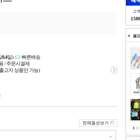
고
158
광고
일
0.4
일)
빠른배송
용 / 주문시결제
 출고지 상품만 가능)
국
전체옵션보기
1
/
10