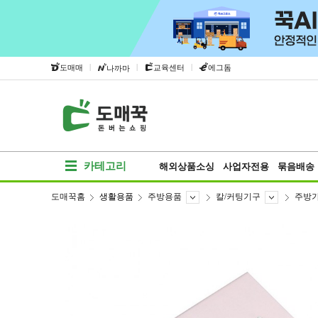
|
|
|
도매매
교육센터
에그돔
나까마
카테고리
해외상품소싱
사업자전용
묶음배송
도매꾹홈
생활용품
주방용품
칼/커팅기구
주방