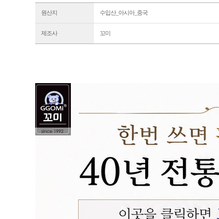
원산지
수입산_아시아_중국
제조사
꼬미