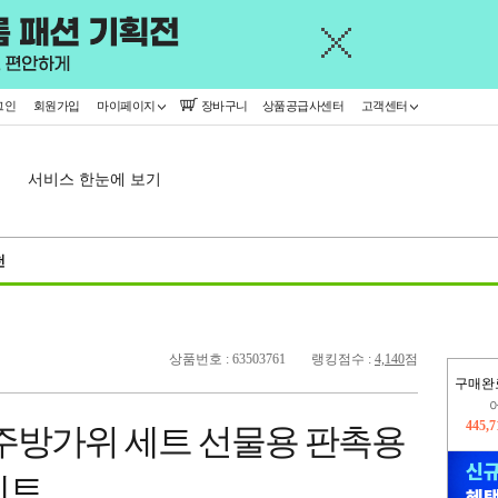
그인
회원가입
마이페이지
장바구니
상품공급사센터
고객센터
서비스 한눈에 보기
천
상품번호 : 63503761
랭킹점수 :
4,140
점
구매완
오늘
332,
 주방가위 세트 선물용 판촉용
445,
세트