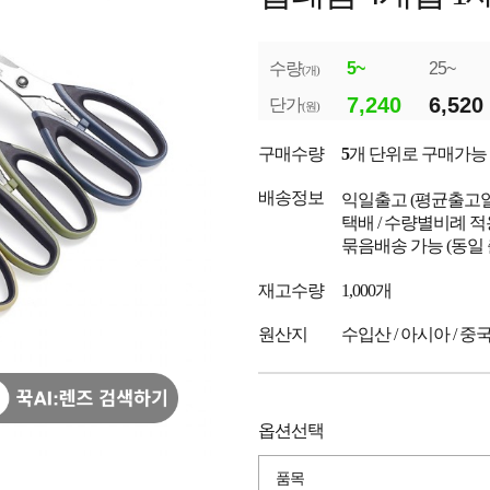
수량
5~
25~
(개)
7,240
6,520
단가
(원)
구매수량
5
개 단위로 구매가능
배송정보
익일출고
(평균출고
택배 / 수량별비례 적
묶음배송 가능 (동일
재고수량
1,000개
원산지
수입산 / 아시아 / 중
옵션선택
품목