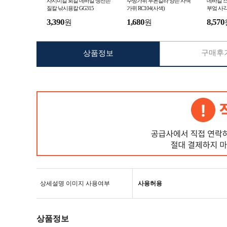
사시미칼 회칼 데바칼 생선손
주방가위 투톤칼라 양손 사색
데바칼 
질칼 낚시용칼 GG315
가위 RC104(사색)
부엌 사각
3,390
1,680
8,570
원
원
구매후기
상품정보
상세설명 이미지 사용여부
사용허용
상품정보