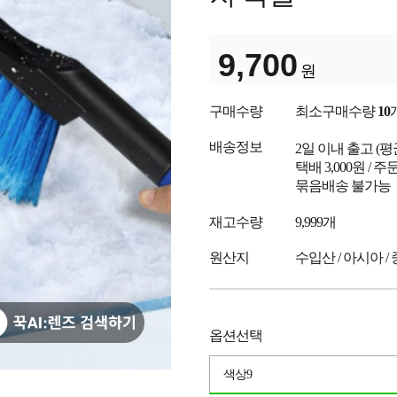
9,700
원
구매수량
최소구매수량
10
배송정보
2일 이내 출고
(
택배 3,000원 /
묶음배송 불가능
재고수량
9,999개
원산지
수입산 / 아시아 /
옵션선택
색상9