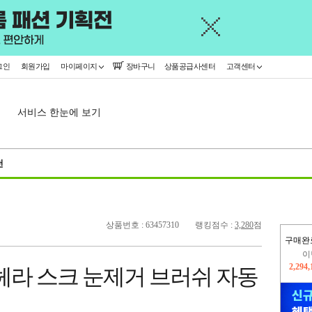
그인
회원가입
마이페이지
장바구니
상품공급사센터
고객센터
서비스 한눈에 보기
천
상품번호 : 63457310
랭킹점수 :
3,280
점
구매완
지
2,326
헤라 스크 눈제거 브러쉬 자동
이
2,294