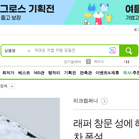
로
상품명
10
1
2
5
6
7
8
9
파우치
케이스
벨트
실리콘
양말
모자
양산
여성패션
395
555
12
12
1
1
5
3
3
생수
인기검색어
454
4
등산
152
최저가
베스트
MD관
땡처리
기획전
판촉관
이벤트&제휴
꾹AI:
추
정제
리크컴퍼니
래퍼 창문 성에 
차 폭설