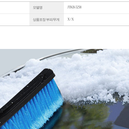
JTKB-5258
모델명
X / X
상품포장 부피/무게