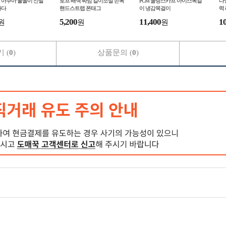
 아쿠아 물놀이 신발
로프 배색 짜임 길이조절 손목
PCM 쿨링스카프 아이스목걸
다
바다
핸드스트랩 폰태그
이 냉감목걸이
력
5,200
11,400
1
원
원
원
 (
0
)
상품문의 (
0
)