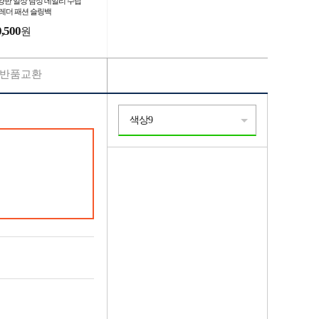
양한 일상 남성 데일리 수납
 레더 패션 슬링백
0,500
원
반품교환
색상9