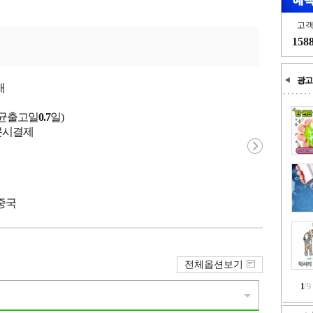
고
158
광고
개
평균출고일
0.7
일)
 주문시결제
 중국
전체옵션보기
1
/
9