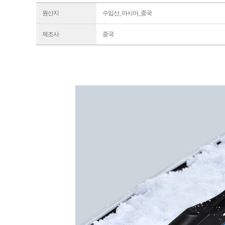
원산지
수입산_아시아_중국
제조사
중국