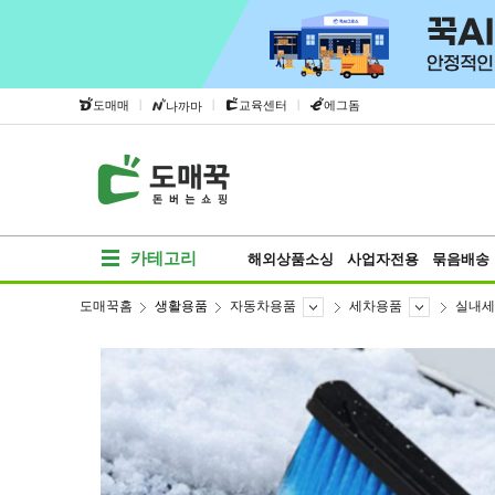
|
|
|
도매매
교육센터
에그돔
나까마
카테고리
해외상품소싱
사업자전용
묶음배송
도매꾹홈
생활용품
자동차용품
세차용품
실내세