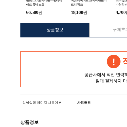
몰딩 LX3 도어 디올뉴 팰리세
여성 레이어드 브이넥 반팔 니
워터슈즈
이드 튜닝 스텝
트티 핑크
수영장 
66,500
18,100
4,700
원
원
구매후기
상품정보
상세설명 이미지 사용여부
사용허용
상품정보