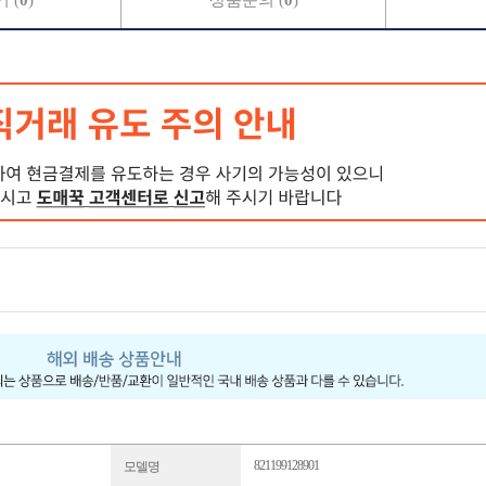
 (
0
)
상품문의 (
0
)
821199128901
모델명