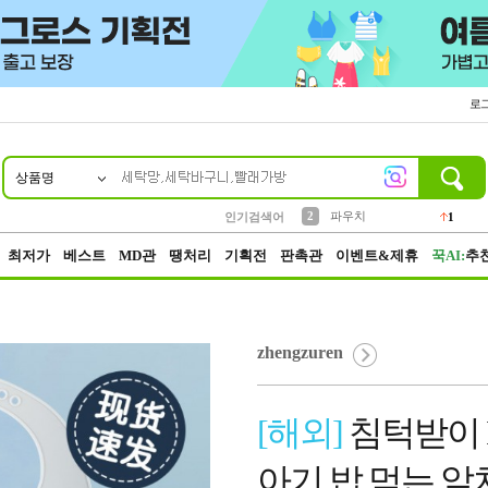
로
상품명
10
1
4
5
6
7
8
9
키링
선풍기
말랑이
키캡
텀블러
가방
양말
양산
1
1
5
2
2
2
파우치
인기검색어
1
3
모자
2
최저가
베스트
MD관
땡처리
기획전
판촉관
이벤트&제휴
꾹AI:
추
zhengzuren
[해외]
침턱받이 I
아기 밥 먹는 앞