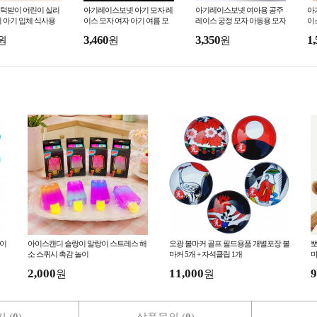
턱받이 어린이 실리
아기레이스보넷 아기 모자 레
아기레이스보넷 여아용 공주
아
 아기 입체 식사용
이스 모자 여자 아기 여름 모
레이스 궁정 모자 아동용 모자
이
기 방수 세탁 필요
자 신생아 순면 망사 레이스
아기 백일 촬영 장식 태아 모
단
3,460
3,350
1,
원
원
원
공주
도
아이
아이스캔디 슬랑이 말랑이 스트레스 해
오광 볼마커 골프 필드용품 개별포장 볼
뽀
소 스퀴시 촉감 놀이
마커 5개 + 자석클립 1개
마
2,000
11,000
9
원
원