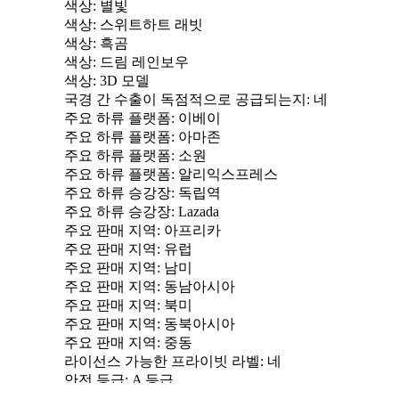
색상
: 별빛
색상
: 스위트하트 래빗
색상
: 흑곰
색상
: 드림 레인보우
색상
: 3D 모델
국경 간 수출이 독점적으로 공급되는지
: 네
주요 하류 플랫폼
: 이베이
주요 하류 플랫폼
: 아마존
주요 하류 플랫폼
: 소원
주요 하류 플랫폼
: 알리익스프레스
주요 하류 승강장
: 독립역
주요 하류 승강장
: Lazada
주요 판매 지역
: 아프리카
주요 판매 지역
: 유럽
주요 판매 지역
: 남미
주요 판매 지역
: 동남아시아
주요 판매 지역
: 북미
주요 판매 지역
: 동북아시아
주요 판매 지역
: 중동
라이선스 가능한 프라이빗 라벨
: 네
안전 등급
: A 등급
출시 연도 시즌
: 2024년 여름