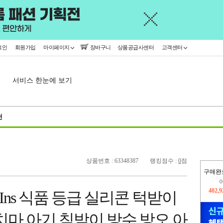
그인
회원가입
마이페이지
장바구니
상품공급사센터
고객센터
서비스 한눈에 보기
천
상품번호 : 63348387
랭킹점수 :
0
점
구매완
오늘
375,
ns 식품 등급 실리콘 턱받이
402,
치마 아기 침받이 방수 방오 아