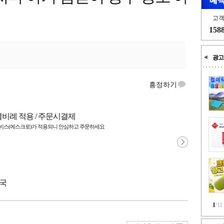
고
158
광고
흥정하기
별비례 적용 / 주문시결제
스(에스크로)가 적용되니 안심하고 주문하세요
중국
1
/
11