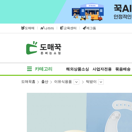
|
|
|
도매매
교육센터
에그돔
나까마
카테고리
해외상품소싱
사업자전용
묶음배송
도매꾹홈
출산
이유식용품
턱받이