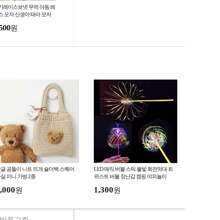
기레이스보넷 무역 아동 레
스 모자 신생아 태아 모자
색 투명 망사 리본 통풍 인
500
원
 모
글 곰돌이 니트 뜨개 숄더백 스퀘어
LED 매직 버블 스틱 불빛 회전막대 트
실 미니 가방 2종
위스트 버블 장난감 캠핑 야외놀이
,000
1,300
원
원