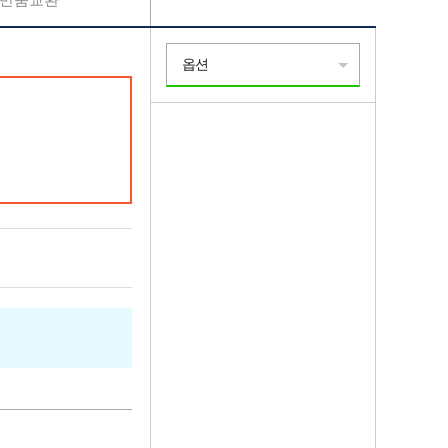
반품교환
옵션