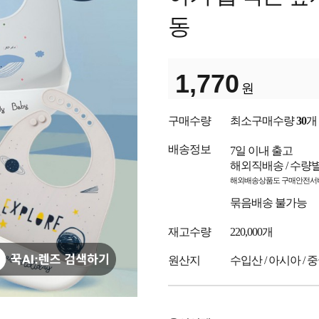
동
1,770
원
구매수량
최소구매수량
30
개
배송정보
7일 이내 출고
해외직배송 / 수량
해외배송상품도 구매안전서비
묶음배송 불가능
재고수량
220,000개
원산지
수입산 / 아시아 / 