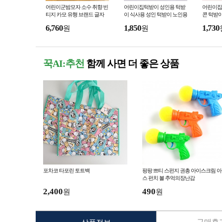
어린이군밤모자 소수 취향 빈
어린이집턱받이 성인용 턱받
어린이집
티지 카모 유행 브랜드 글자
이 식사용 성인 턱받이 노인용
콘 턱받이
야구모자 여성용 여름 빅사이
턱받이 성인 침받이 노인 실
앞치마 아
6,760
1,850
1,730
원
원
즈 스트
없는
꾹AI:추천
함께 사면 더 좋은 상품
포차코 타포린 토트백
팡팡 쁘티 스펀지 권총 아이스크림 
스 펀치 볼 추억의장난감
2,400
490
원
원