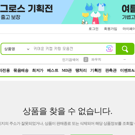
로그인
회원가입
마이페
상품명
10
1
4
5
6
7
8
9
키링
미니
말랑이
선풍기
가방
양말
짱구
텀블러
23
2
1
1
7
3
2
파우치
인기검색어
3
모자
자전용
묶음배송
최저가
베스트
MD관
땡처리
기획전
판촉관
이벤트&
상품을 찾을 수 없습니다.
이지의 주소가 잘못되었거나, 상품이 판매종료 또는 삭제되어 해당 상품정보를 조회할 