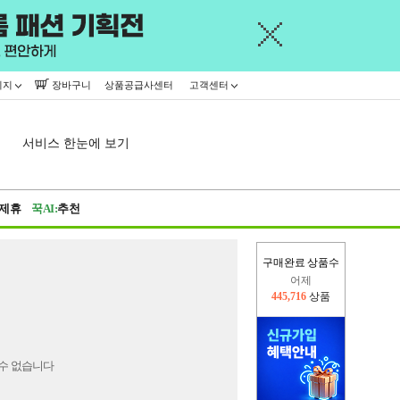
이지
장바구니
상품공급사센터
고객센터
서비스 한눈에 보기
제휴
꾹AI:
추천
구매완료 상품수
어제
445,716
상품
오늘(현재)
13,770
상품
수 없습니다