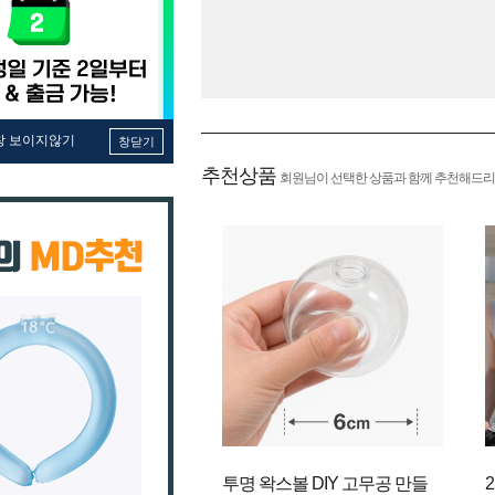
창 보이지않기
창닫기
추천상품
회원님이 선택한 상품과 함께 추천해드리
투명 왁스볼 DIY 고무공 만들