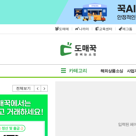
|
|
|
도매매
나까마
교육센터
에그돔
카테고리
해외상품소싱
사업
전체보기
입력된 페