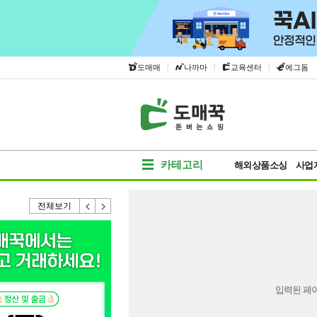
|
|
|
도매매
나까마
교육센터
에그돔
카테고리
해외상품소싱
사업
전체보기
입력된 페