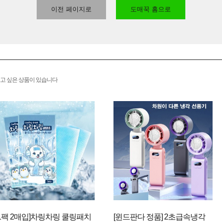
이전 페이지로
도매꾹 홈으로
고 싶은 상품이 있습니다
[1팩 2매입]차링차링 쿨링패치
[윈드판다 정품] 2초급속냉각