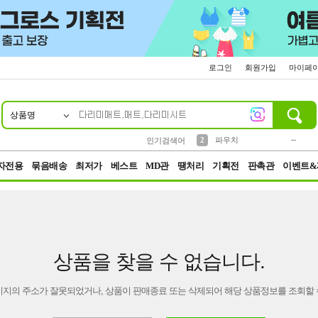
로그인
회원가입
마이페
상품명
10
1
4
5
6
7
8
9
키링
미니
말랑이
선풍기
가방
양말
짱구
텀블러
23
2
1
1
7
3
2
파우치
인기검색어
3
모자
자전용
묶음배송
최저가
베스트
MD관
땡처리
기획전
판촉관
이벤트&
상품을 찾을 수 없습니다.
이지의 주소가 잘못되었거나, 상품이 판매종료 또는 삭제되어 해당 상품정보를 조회할 