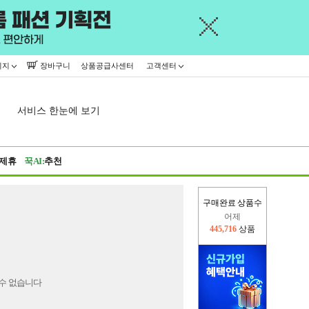
이지
장바구니
상품공급사센터
고객센터
서비스 한눈에 보기
제휴
꾹AI:
추천
구매완료 상품수
어제
445,716
상품
오늘(현재)
24,046
상품
수 없습니다