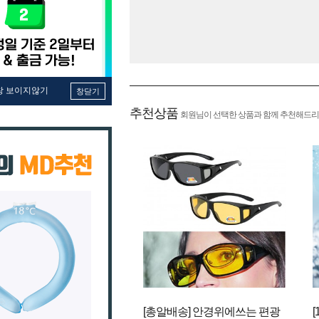
창 보이지않기
창닫기
추천상품
회원님이 선택한 상품과 함께 추천해드리
[총알배송] 안경위에쓰는 편광