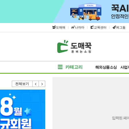
|
|
|
도매매
나까마
교육센터
에그돔
카테고리
해외상품소싱
사업
전체보기
입력된 페