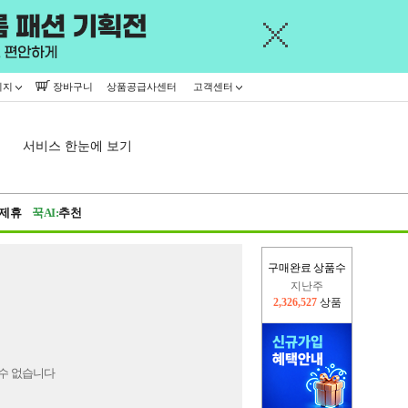
이지
장바구니
상품공급사센터
고객센터
서비스 한눈에 보기
제휴
꾹AI:
추천
구매완료 상품수
지난주
2,326,527
상품
이번주
2,315,587
상품
수 없습니다