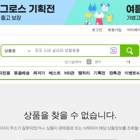
로그인
회원가입
마이페
상품명
10
1
4
5
6
7
8
9
벨트
파우치
등산
실리콘
양말
여성패션
장갑
led
4
3
1
2
4
1
2
생수
인기검색어
1
3
케이스
1
자전용
묶음배송
최저가
베스트
MD관
땡처리
기획전
판촉관
이벤트&
상품을 찾을 수 없습니다.
이지의 주소가 잘못되었거나, 상품이 판매종료 또는 삭제되어 해당 상품정보를 조회할 