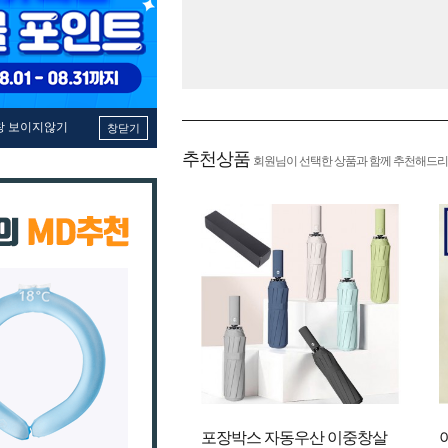
창 보이지않기
창닫기
추천상품
회원님이 선택한 상품과 함께 추천해드리
포장박스 자동우산 이중창살