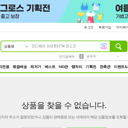
로그인
회원가입
마이페
상품명
10
1
4
5
6
7
8
9
키링
미니
말랑이
선풍기
가방
양말
짱구
텀블러
23
2
1
1
7
3
2
파우치
인기검색어
3
모자
자전용
묶음배송
최저가
베스트
MD관
땡처리
기획전
판촉관
이벤트&
상품을 찾을 수 없습니다.
이지의 주소가 잘못되었거나, 상품이 판매종료 또는 삭제되어 해당 상품정보를 조회할 