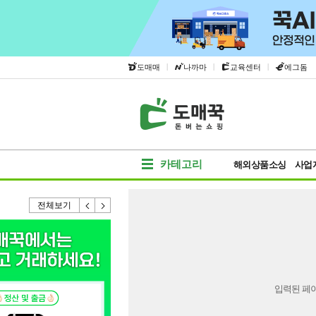
|
|
|
도매매
나까마
교육센터
에그돔
카테고리
해외상품소싱
사업
전체보기
입력된 페