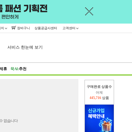
이지
장바구니
상품공급사센터
고객센터
서비스 한눈에 보기
제휴
꾹AI:
추천
구매완료 상품수
어제
445,716
상품
오늘(현재)
13,930
상품
수 없습니다