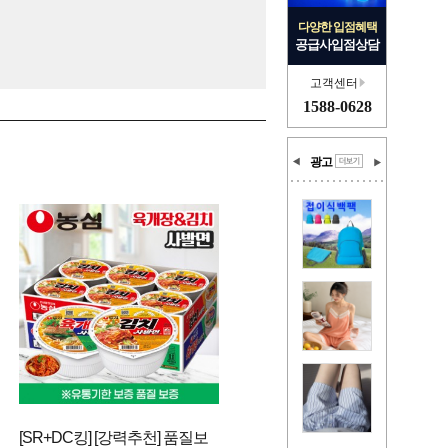
다양한 입점혜택
공급사입점상담
고객센터
1588-0628
광고
[SR+DC킹] [강력추천] 품질보