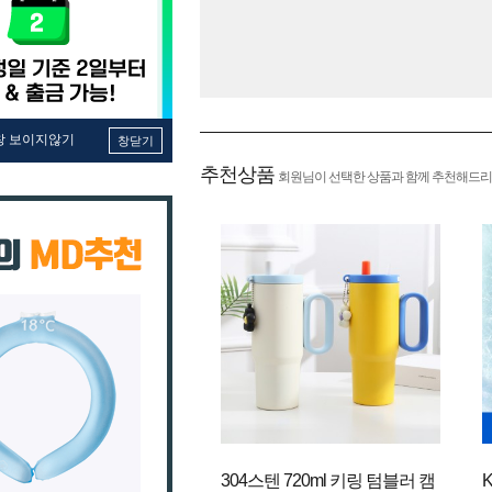
창 보이지않기
창닫기
추천상품
회원님이 선택한 상품과 함께 추천해드리
304스텐 720ml 키링 텀블러 캠