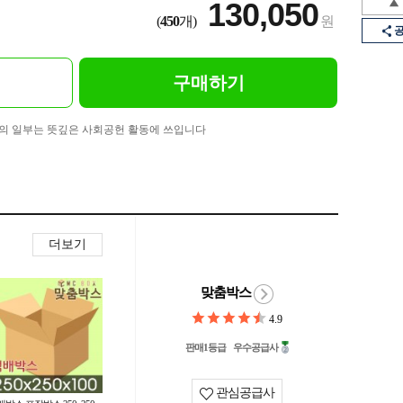
130,050
(
450
개)
원
구매하기
의 일부는 뜻깊은 사회공헌 활동에 쓰입니다
더보기
맞춤박스
4.9
판매1등급
우수공급사
관심공급사