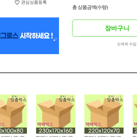
관심상품등록
총 상품금액(수량)
장바구니
도매꾹 수입