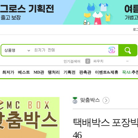
로
상품명
10
1
4
5
6
7
8
9
키링
미니
말랑이
선풍기
가방
양말
짱구
텀블러
23
2
1
1
7
3
2
파우치
인기검색어
3
모자
최저가
베스트
MD관
땡처리
기획전
판촉관
이벤트&제휴
꾹AI:
추
맞춤박스
택배박스 포장박스 26
46