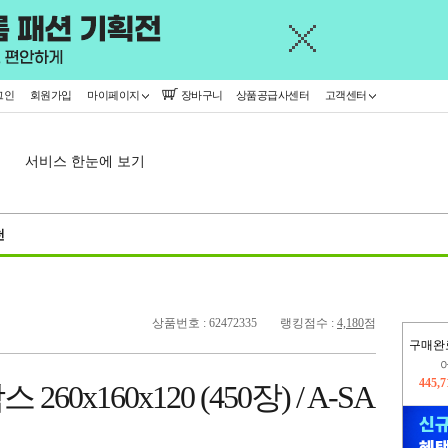
그인
회원가입
마이페이지
장바구니
상품공급사센터
고객센터
서비스 한눈에 보기
천
상품번호 : 62472335
랭킹점수 :
4,180
점
구매완
445,
오늘
0x160x120 (450장) / A-SA
25,8