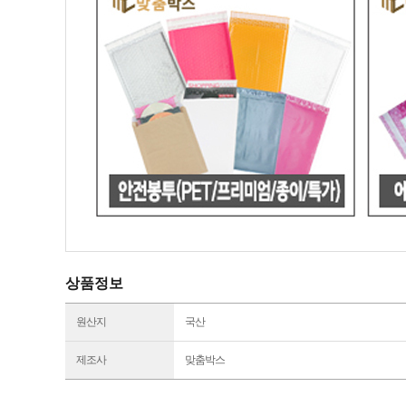
상품정보
원산지
국산
제조사
맞춤박스