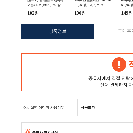
[초특가] 에어캡봉투 접착에
택배박스 포장박스 180x160x
택배박스 
어캡S 12호 (10x20) / 300장
70 (280장) / A-(구)우1호
80 (360장)
102
190
149
원
원
원
구매후기
상품정보
상세설명 이미지 사용여부
사용불가
공급사 공지사항