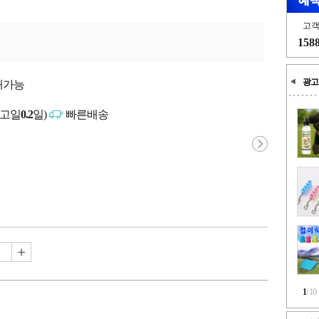
고
158
광고
매가능
출고일
0.2
일)
빠른배송
1
/
10