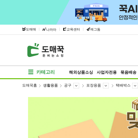
|
|
|
도매매
교육센터
에그돔
나까마
카테고리
해외상품소싱
사업자전용
묶음배송
도매꾹홈
생활용품
공구
포장용품
택배박스