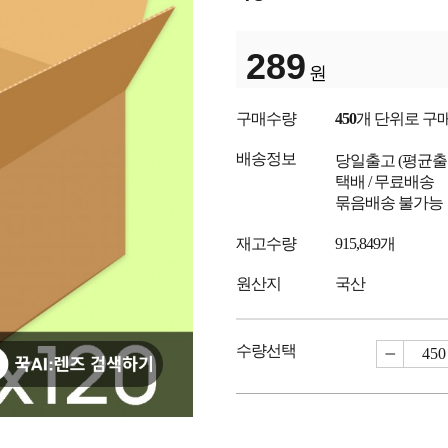
289
원
구매수량
450
개 단위로 구
배송정보
당일출고
(평균
택배 / 무료배송
묶음배송 불가능
재고수량
915,849개
원산지
국산
수량선택