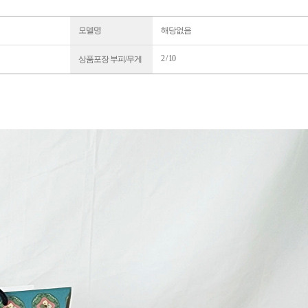
모델명
해당없음
2 / 10
상품포장 부피/무게