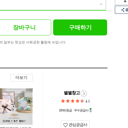
장바구니
구매하기
의 일부는 뜻깊은 사회공헌 활동에 쓰입니다
더보기
별별창고
4.5
판매1등급
우수공급사
관심공급사