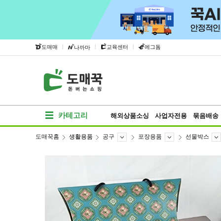
|
|
|
도매매
교육센터
에그돔
나까마
카테고리
해외상품소싱
사업자전용
묶음배송
도매꾹홈
생활용품
공구
포장용품
선물박스