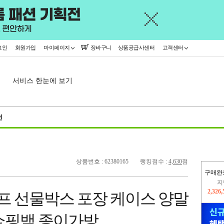
그인
회원가입
마이페이지
장바구니
상품공급사센터
고객센터
서비스 한눈에 보기
천
상품번호 : 62380165
랭킹점수 :
4,630
점
구매완
이
2,307
프 선물박스 포장 케이스 양말
지
2,326
쇼핑백 종이가방