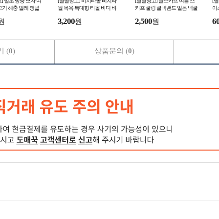
] 벌초 방충 모자 여
[별별창고] 비치타올 비치타
[별별창고] 쿨스카프 여름 스
[
모기 해충 벌레 챙넓
월 목욕 특대형 타올 바디 바
카프 쿨링 쿨넥밴드 얼음 넥쿨
이
농사 밭일 나들이 캠
스 대형 수건 큰수건 샤워 바
러 얼음팩 쿨목토시 넥쿨링 아
이
3,200
2,500
6
원
원
원
그늘막
디타월
이스
 (
0
)
상품문의 (
0
)