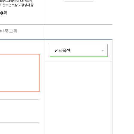
별별창고] 플라워 스카프 케
스 손수건포장 포장상자 종
케이스 선물 답례품
00
원
반품교환
선택옵션