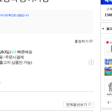
고
158
최저가로 확인된 상품입니다
광고
흥정하기
일
0.3
일)
빠른배송
용 / 주문시결제
 출고지 상품만 가능)
국
1
/
9
전체옵션보기