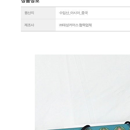
상품정보
원산지
수입산_아시아_중국
제조사
㈜태성커머스 협력업체