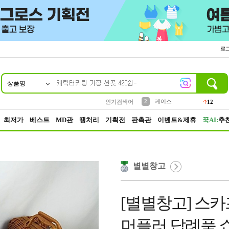
로
상품명
10
1
4
5
6
7
8
9
파우치
등산
벨트
실리콘
양말
모자
양산
여성패션
152
395
555
12
1
1
5
3
2
케이스
인기검색어
12
3
생수
454
최저가
베스트
MD관
땡처리
기획전
판촉관
이벤트&제휴
꾹AI:
추
별별창고
[별별창고] 스카
머플러 답례품 