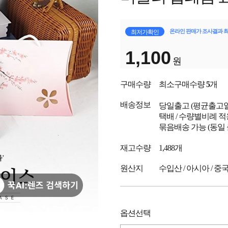
온라인 판매가 조사결과 
최저가확인
1,100
원
구매수량
최소구매수량
5
개
배송정보
당일출고
(평균출고
택배 / 수량별비례 적
묶음배송 가능 (동일
재고수량
1,488개
원산지
수입산 / 아시아 / 중
옵션선택