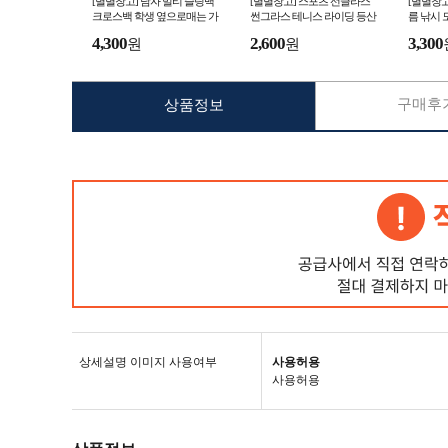
[별별창고] 남자 멀티 슬링백
[별별창고] 스포츠 선글라스
[별별창고
크로스백 학생 옆으로매는 가
썬그라스 테니스 라이딩 등산
름 낚시 
방 크로스 30대 여행용 핸드폰
러닝 골프 자전거 고글
은 군용 
4,300
2,600
3,300
원
원
어깨 앞으로매는
핑 양봉 
구매후기
상품정보
상세설명 이미지 사용여부
사용허용
사용허용