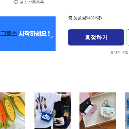
관심상품등록
총 상품금액(수량)
흥정하기
도매꾹 수입