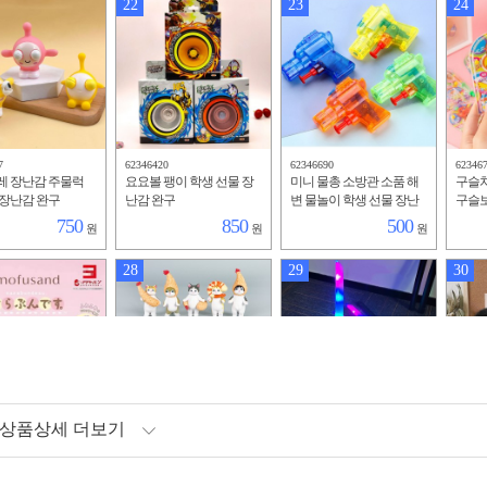
22
23
24
7
62346420
62346690
62346
레 장난감 주물럭
요요볼 팽이 학생 선물 장
미니 물총 소방관 소품 해
구슬치
장난감 완구
난감 완구
변 물놀이 학생 선물 장난
구슬보
감 완구
안의 
750
850
500
원
원
원
28
29
30
상품상세 더보기
1
62346843
62347401
62347
모형 피규어 완구
새우튀김 고양이 모형 피
발광 사무라이 검 대 67CM
오랑우
5개세트
규어 완구 장난감
광택 칼집 포함 어린이 퍼
뽀글이
즐 칼 완구 장난감
난감