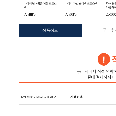
나이키 남녀공용 여행 크로스
나이키 가방 숄더백 크로스백
20cm 
백
키링 캐
기 지갑
7,500
7,500
2,300
원
원
이 완구 
구매후기
상품정보
상세설명 이미지 사용여부
사용허용