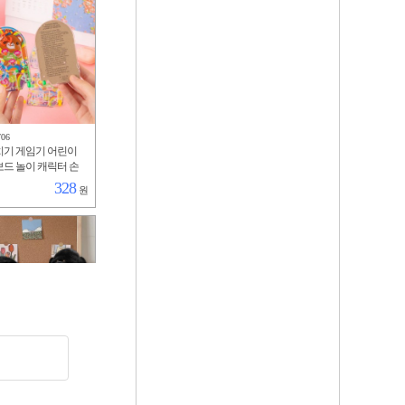
706
기 게임기 어린이
드 놀이 캐릭터 손
게임기 장난감 미로
328
원
516
탄 피규어 봉제인형
 선물 완구 장식 장