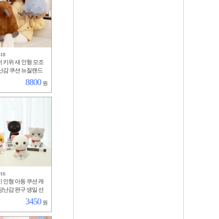
318
 키위 새 인형 모조
난감 쿠션 뉴질랜드
동물 봉제인형
8800
원
916
 인형 아동 쿠션 캐
장난감 완구 생일 선
cm
3450
원