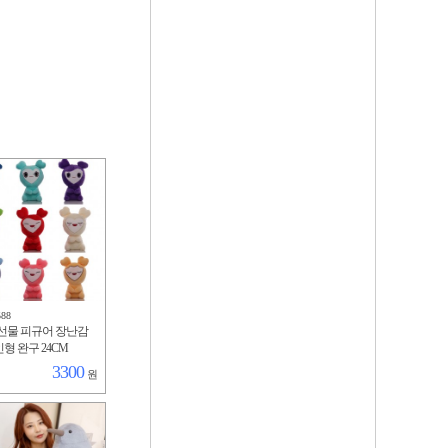
588
ce 선물 피규어 장난감
형 완구 24CM
3300
원