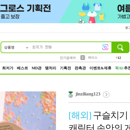
로
상품명
10
1
4
5
6
7
8
9
파우치
등산
벨트
실리콘
양말
모자
양산
여성패션
152
395
555
12
1
1
5
3
2
케이스
인기검색어
12
3
생수
454
최저가
베스트
MD관
땡처리
기획전
판촉관
이벤트&제휴
꾹AI:
추
jinziliang123
[해외]
구슬치기 
캐릭터 손안의 