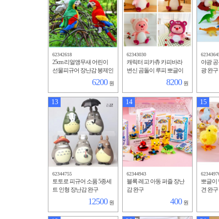
62342618
62343030
6234364
25cm 리얼앵무새 어린이
캐릭터 피카츄 카피바라
야광 공
선물피규어 장난감 봉제인
변신 곰돌이 루피 뽀글이
광 완구
형 완구
장난감 봉제인형 완구
6200
8200
원
원
13
14
15
62344755
62344943
6234497
토토로 피규어 소품 5종세
블록 레고 아동 퍼즐 장난
뽀글이 
트 인형 장난감 완구
감 완구
견 완구
12500
400
원
원