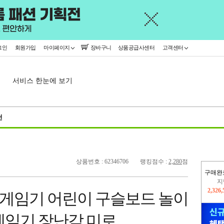
그인
회원가입
마이페이지
장바구니
상품공급사센터
고객센터
서비스 한눈에 보기
천
상품번호 : 62346706
랭킹점수 :
2,280
점
구매완
이
2,224
게임기 어린이 구슬보드 놀이
지
2,326
게임기 장난감 미로