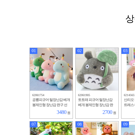
상
01
02
03
62061754
62061905
6214565
공룡피규어 털장난감 베개
토토래 피규어 털장난감
산리오 
봉제인형 장난감 완구 선
베개 봉제인형 장난감 완
트레스 
물
구 선물22cm
3480
2700
원
원
07
08
09