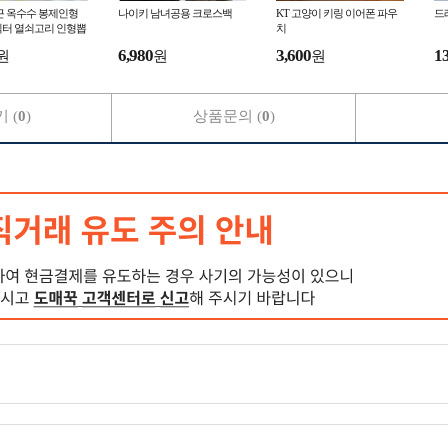
당근 옥수수 봉제인형
나이키 남녀공용 크로스백
KT 고양이 키링 이어폰 파우
드
릭터 열쇠고리 인형뽑
치
키링 가방고리 가방걸
6,980
3,600
1
원
원
원
장난감
 (
0
)
상품문의 (
0
)