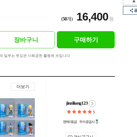
16,400
(
50
개)
원
장바구니
구매하기
의 일부는 뜻깊은 사회공헌 활동에 쓰입니다
더보기
jinziliang123
5
판매1등급
우수공급사