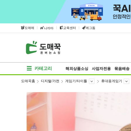
|
|
|
도매매
교육센터
에그돔
나까마
카테고리
해외상품소싱
사업자전용
묶음배송
도매꾹홈
디지털/가전
게임기/타이틀
휴대용게임기