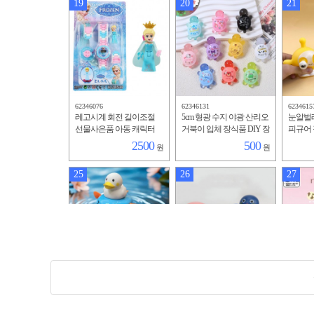
19
20
21
62346076
62346131
6234615
레고시계 회전 길이조절
5cm 형광 수지 야광 산리오
눈알벌
선물사은품 아동 캐릭터
거북이 입체 장식품 DIY 장
피규어 
장난감 완구 생일 선물세
난감 완구
2500
500
원
원
트 14종
25
26
27
62346722
62346794
6234680
반려동물 물놀이 장난감
반려동물 물놀이 장난감
고양이 
목욕 아기 거북이 오리 욕
목욕 아기 거북이 돌고래
장난감 
실 어린이 완구 장난감
욕실 어린이 완구 장난감