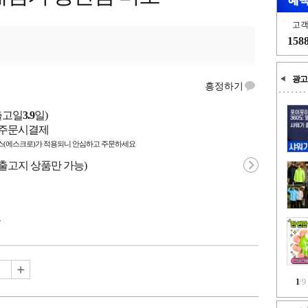
고
158
광고
흥정하기
출고일
3.9
일)
/ 주문시결제
(에스크로)가 적용되니 안심하고 주문하세요
 출고지 상품만 가능)
국
1
/
9