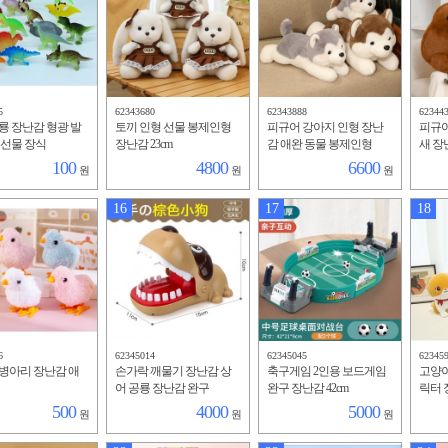
5
62343680
62343888
62344
룡 장난감 형광 발
토끼 인형 선물 봉제인형
피규어 강아지 인형 장난
피규어
 선물 장식
장난감 23cm
감 애완 동물 봉제인형
새 장
애완 
100
4800
6600
원
원
원
16
17
18
6
62345014
62345045
62345
병아리 장난감 애
손가락 깨물기 장난감 상
축구게임 2인용 보드게임
고양이
어 공룡 장난감 완구
완구 장난감 42cm
릭터 
물 24
500
4000
5000
원
원
원