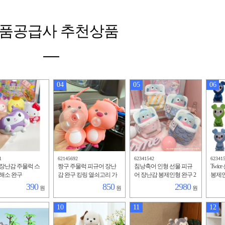
품공급사 추천상품
04
05
06
1
62145692
62341542
62341
장난감 주물럭 스
짱구 주물럭 피규어 장난
침낭축어 인형 선물 피규
Twi
해소 완구
감 완구 킹링 열쇠고리 가
어 장난감 봉제인형 완구 2
봉제인
방걸이
0CM
390
850
2980
원
원
원
10
11
12