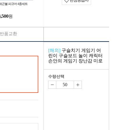
관심공급사
래곤볼 피규어 4종세트
3,500
원
반품교환
[해외]
구슬치기 게임기 어
린이 구슬보드 놀이 캐릭터
손안의 게임기 장난감 미로
수량선택