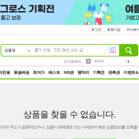
로그인
회원가입
마이페
상품명
10
1
4
5
6
7
8
9
키링
선풍기
말랑이
키캡
텀블러
가방
양말
양산
1
1
5
2
2
2
파우치
인기검색어
1
3
모자
2
자전용
묶음배송
최저가
베스트
MD관
땡처리
기획전
판촉관
이벤트&
상품을 찾을 수 없습니다.
이지의 주소가 잘못되었거나, 상품이 판매종료 또는 삭제되어 해당 상품정보를 조회할 