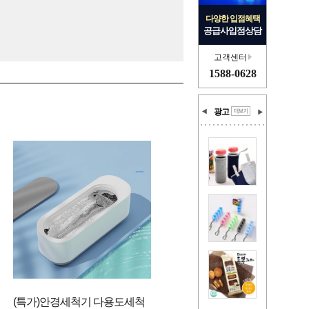
다양한 입점혜택
공급사입점상담
고객센터
1588-0628
광고
(특가)안경세척기 다용도세척