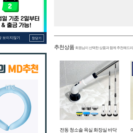
창 보이지않기
창닫기
추천상품
회원님이 선택한 상품과 함께 추천해드리
전동 청소솔 욕실 화장실 바닥