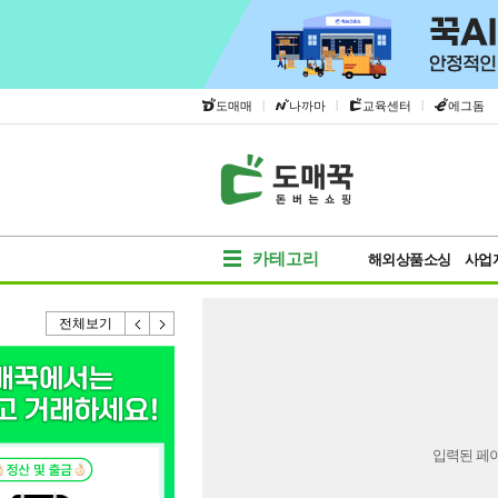
|
|
|
도매매
나까마
교육센터
에그돔
카테고리
해외상품소싱
사업
전체보기
입력된 페