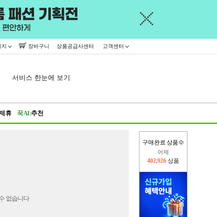
이지
장바구니
상품공급사센터
고객센터
서비스 한눈에 보기
제휴
꾹AI:
추천
구매완료 상품수
어제
402,926
상품
오늘(현재)
408,500
상품
수 없습니다