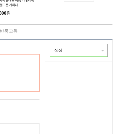
이식 휴대용 여행 기내 비행
 핸드폰 거치대
800
원
반품교환
색상