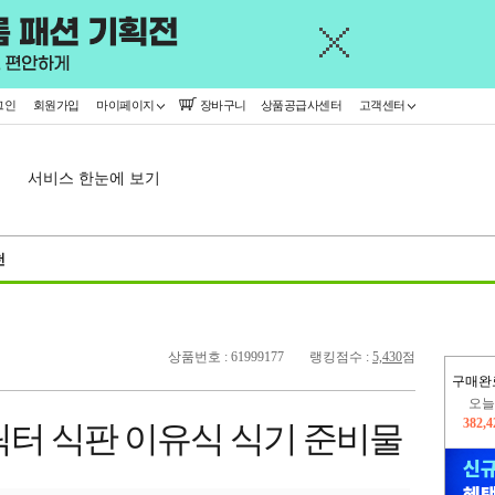
그인
회원가입
마이페이지
장바구니
상품공급사센터
고객센터
서비스 한눈에 보기
천
상품번호 : 61999177
랭킹점수 :
5,430
점
구매완
오늘
382,
릭터 식판 이유식 식기 준비물
445,