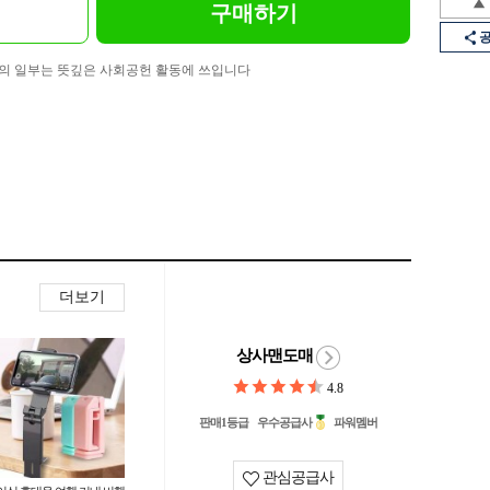
구매하기
의 일부는 뜻깊은 사회공헌 활동에 쓰입니다
더보기
상사맨도매
4.8
판매1등급
우수공급사
파워멤버
관심공급사