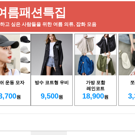
여름패션특집
고 싶은 사람들을 위한 여름 의류, 잡화 모음
쉬 운동 모자
방수 코트형 우비
가방 포함
쪼
레인코트
3,700
9,500
18,900
3
원
원
원