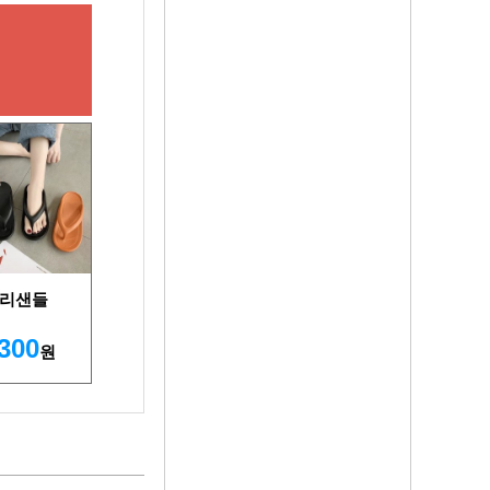
리샌들
,300
원