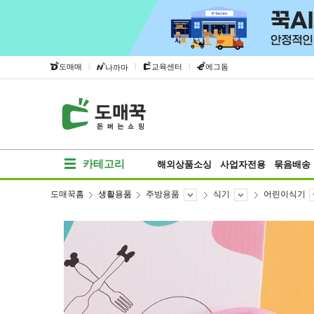
|
|
|
도매매
교육센터
에그돔
나까마
카테고리
해외상품소싱
사업자전용
묶음배송
도매꾹홈
생활용품
주방용품
식기
어린이식기