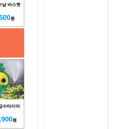
수납 바스켓
,500
원
 급수타이머
,900
원