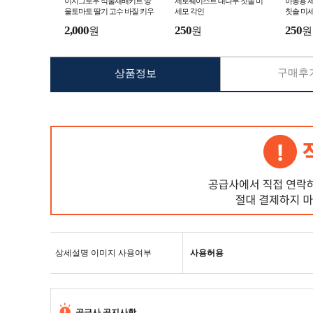
이지그로우 식물재배키트 방
제로웨이스트 대나무 칫솔 미
아동용 
울토마토 딸기 고수 바질 키우
세모 각인
칫솔 미
기
2,000
250
250
원
원
원
구매후기
상품정보
상세설명 이미지 사용여부
사용허용
공급사 공지사항