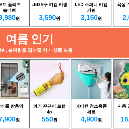
도트 플리츠
LED 9구 키캡 키링
LED 스피너 키캡
욕실 
숄더백
키링
9,980
3,590
3,150
2
원
원
원
여름 인기
날씨, 불편함을 잡아줄 인기 상품 모음
석 롤 방충망
파리 끈끈이 트랩
에어컨 청소용품
자동
4p
세트
7,900
550
4,900
16
원
원
원