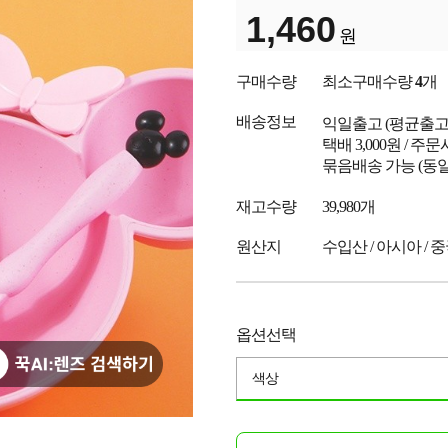
1,460
원
구매수량
최소구매수량
4
개
배송정보
익일출고
(평균출
택배 3,000원 / 주
묶음배송 가능 (동일
재고수량
39,980개
원산지
수입산 / 아시아 / 
옵션선택
색상