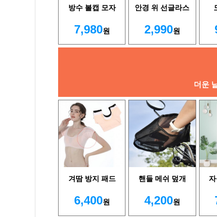
방수 볼캡 모자
안경 위 선글라스
7,980
2,990
원
원
더운 
겨땀 방지 패드
핸들 메쉬 덮개
자
6,400
4,200
원
원