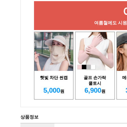
여름철에도 시원하
햇빛 차단 썬캡
골프 손가락
메
쿨토시
5,000
6,900
원
원
상품정보