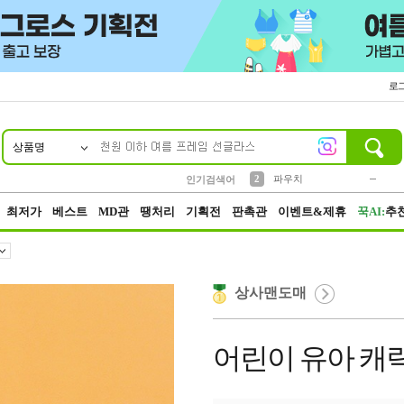
로
상품명
10
1
4
5
6
7
8
9
키링
미니
말랑이
선풍기
가방
양말
짱구
텀블러
23
2
1
1
7
3
2
파우치
인기검색어
3
모자
최저가
베스트
MD관
땡처리
기획전
판촉관
이벤트&제휴
꾹AI:
추
상사맨도매
어린이 유아 캐