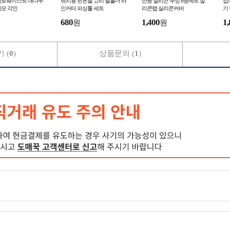
제로웨이스트 대나무
낚시용 핀온릴 고리 릴홀더 라
만능 실리콘 뚜껑 6종세트 실
접
세모 각인
인커터 피싱툴 세트
리콘랩 실리콘커버
기
680
1,400
1,
원
원
 (
0
)
상품문의 (
1
)