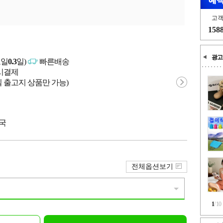
고
158
광고
고일
0.3
일)
빠른배송
문시결제
 출고지 상품만 가능)
중국
전체옵션보기
1
/
10