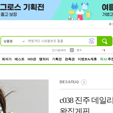
로
상품명
10
1
4
5
6
7
8
9
벨트
파우치
등산
실리콘
양말
여성패션
장갑
led
4
3
1
2
4
1
2
생수
인기검색어
1
3
케이스
1
최저가
베스트
MD관
땡처리
기획전
판촉관
이벤트&제휴
꾹AI:
추
DESA더사
c038 진주 데
왕집게핀