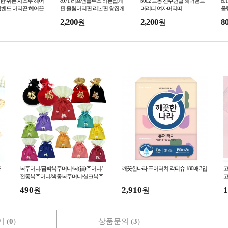
풍성한 쉬폰 시스루 헤어
c071 리프앤블루스 리본집게
b002 드몽 진주언발 헤어밴드
c
창밴드 머리끈 헤어끈
핀 올림머리핀 리본핀 왕집게
머리띠 여자머리띠
올
핀
2,200
2,200
8
원
원
공
복주머니/금박복주머니/복(福)주머니/
깨끗한나라 퓨어터치 각티슈 180매 3입
고
전통복주머니/색동복주머니/실크복주
고
머니
490
2,910
1
원
원
 (
0
)
상품문의 (
3
)