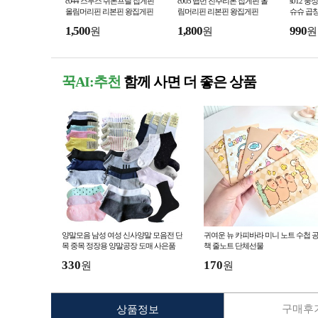
c044 스무스 쉬폰프릴 집게핀
c005 햅번 진주리본 집게핀 올
s012 
올림머리핀 리본핀 왕집게핀
림머리핀 리본핀 왕집게핀
슈슈 곱
1,500
1,800
990
원
원
원
꾹AI:추천
함께 사면 더 좋은 상품
양말모음 남성 여성 신사양말 모음전 단
귀여운 뉴 카피바라 미니 노트 수첩 
목 중목 정장용 양말공장 도매 사은품
책 줄노트 단체선물
330
170
원
원
구매후기
상품정보