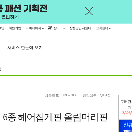
그인
회원가입
마이페이지
장바구니
상품공급사센터
고객센터
서비스 한눈에 보기
천
상품번호 : 36932303
랭킹점수 :
2,051
점
구매완
이
2,393
일리 6종 헤어집게핀 올림머리핀
지
2,326