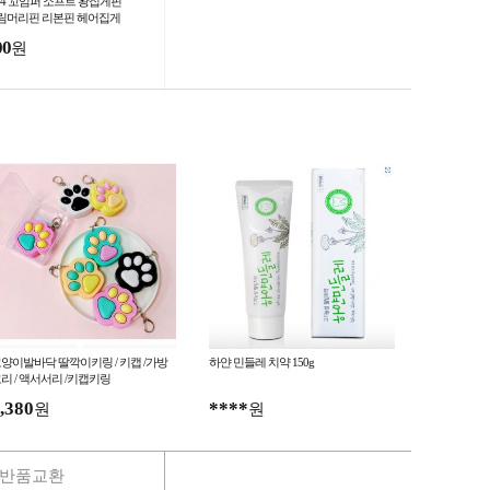
014 꼬임퍼 소프트 왕집게핀
림머리핀 리본핀 헤어집게
00
원
양이발바닥 딸깍이키링 / 키캡 /가방
하얀 민들레 치약 150g
리 / 액서서리 /키캡키링
,380
****
원
원
반품교환