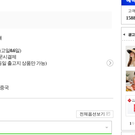
고
158
광고
개
출고일
0.6
일)
 주문시결제
동일 출고지 상품만 가능)
 중국
전체옵션보기
1
/
9