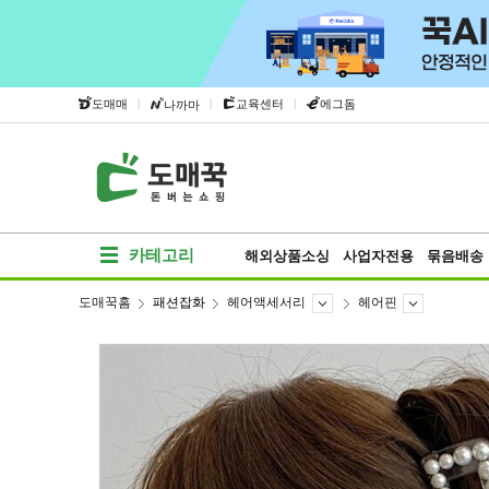
|
|
|
도매매
교육센터
에그돔
나까마
카테고리
해외상품소싱
사업자전용
묶음배송
도매꾹홈
패션잡화
헤어액세서리
헤어핀