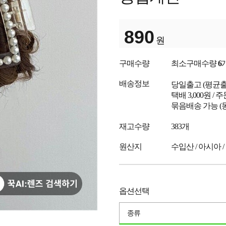
890
원
구매수량
최소구매수량
6
배송정보
당일출고
(평균
택배 3,000원 /
묶음배송 가능 (
재고수량
383개
원산지
수입산 / 아시아 /
옵션선택
종류