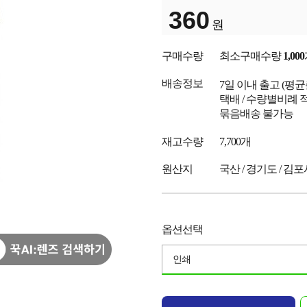
360
원
구매수량
최소구매수량
1,000
배송정보
7일 이내 출고
(평
택배 / 수량별비례 
묶음배송 불가능
재고수량
7,700개
원산지
국산 / 경기도 / 김
옵션선택
인쇄