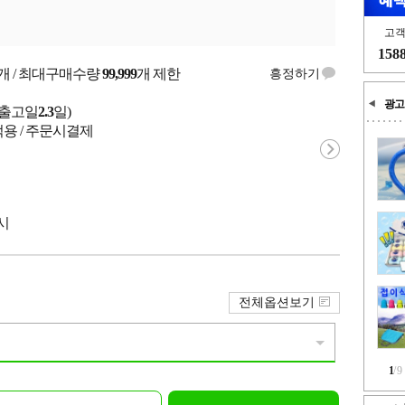
고
158
개 / 최대구매수량
99,999
개 제한
흥정하기
광고
균출고일
2.3
일)
적용 / 주문시결제
포시
전체옵션보기
1
/
9