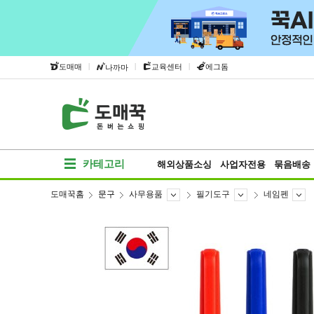
|
|
|
도매매
교육센터
에그돔
나까마
카테고리
해외상품소싱
사업자전용
묶음배송
도매꾹홈
문구
사무용품
필기도구
네임펜