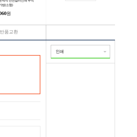
문제작 전면컬러인쇄 부직
가방(소형)
060
원
반품교환
인쇄