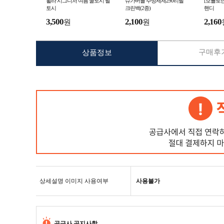
휠라 시그니처 여름 쿨토시 팔
슈가버블 주방세제290리필
[보틀로만
토시
크린백(2종)
핸디
3,500
2,100
2,160
원
원
구매후기
상품정보
상세설명 이미지 사용여부
사용불가
공급사 공지사항