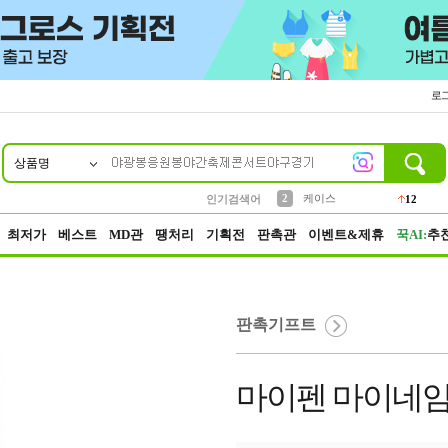
로
상품명
10
1
4
5
6
7
8
9
파우치
등산
벨트
실리콘
양말
모자
양산
여성패션
152
395
555
12
1
1
5
3
2
케이스
인기검색어
12
3
생수
454
최저가
베스트
MD관
땡처리
기획전
판촉관
이벤트&제휴
꾹AI:
추
판촉기프트
마이펜 마이네