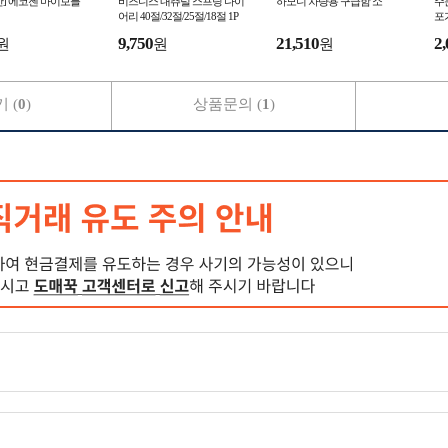
] 에코젠 마이보틀
비즈니스 내츄럴 스프링 다이
하모니 차량용 구급함 소
주
어리 40절/32절/25절/18절 1P
포
9,750
21,510
2,
원
원
원
 (
0
)
상품문의 (
1
)