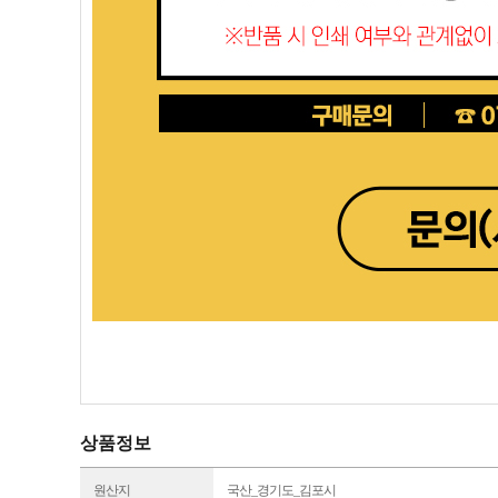
상품정보
원산지
국산_경기도_김포시