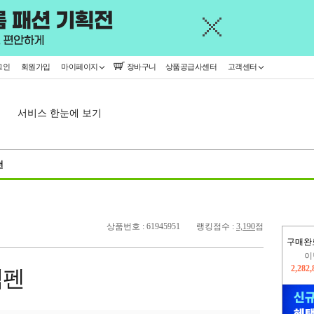
그인
회원가입
마이페이지
장바구니
상품공급사센터
고객센터
서비스 한눈에 보기
천
상품번호 : 61945951
랭킹점수 :
3,190
점
구매완
이
2,282
임펜
지
2,326