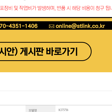
K575756
모델명