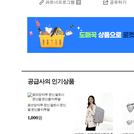
파트너프로그램
공유하기
공급사의 인기상품
용모양 타투 문신 팔토시 문신
팔 문신쿨 타투팔
1,000
원