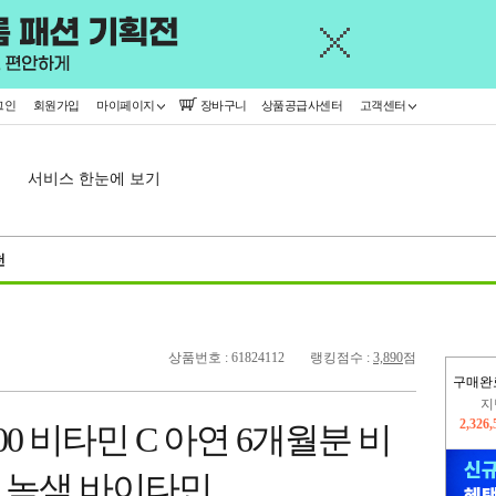
그인
회원가입
마이페이지
장바구니
상품공급사센터
고객센터
서비스 한눈에 보기
천
상품번호 : 61824112
랭킹점수 :
3,890
점
구매완
이
2,229
00 비타민 C 아연 6개월분 비
지
2,326
주 녹색 바이타민