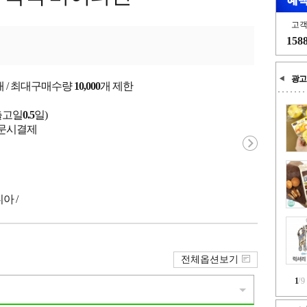
고
158
광고
개 / 최대구매수량
10,000
개 제한
출고일
0.5
일)
 주문시결제
아 /
전체옵션보기
1
/
9