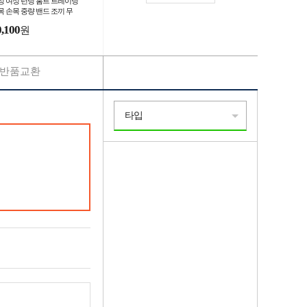
성 여성 런닝 홈트 트레이닝
목 손목 중량 밴드 조끼 무
 아령 웨이트 모래주머니
0,100
원
반품교환
타입