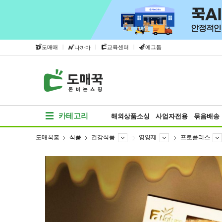
|
|
|
도매매
교육센터
에그돔
나까마
카테고리
해외상품소싱
사업자전용
묶음배송
도매꾹홈
식품
건강식품
영양제
프로폴리스