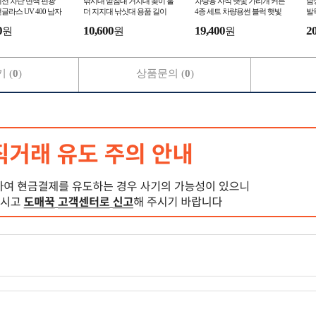
선 차단 변색 편광
낚시대 받침대 거치대 꽂이 홀
차량용 자석 햇빛 가리개 커튼
남
글라스 UV 400 남자
더 지지대 낚싯대 용품 길이
4종 세트 차량용썬 블럭 햇빛
발
 여자썬 골프
조절 스텐 1.7m 2.1m
차 단막 창문 블라인드 캠핑
게
0
10,600
19,400
2
원
원
원
 (
0
)
상품문의 (
0
)