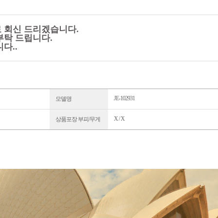
로 회신 드리겠습니다.
부탁 드립니다.
니다.
.
JE-102931
모델명
X / X
상품포장 부피/무게