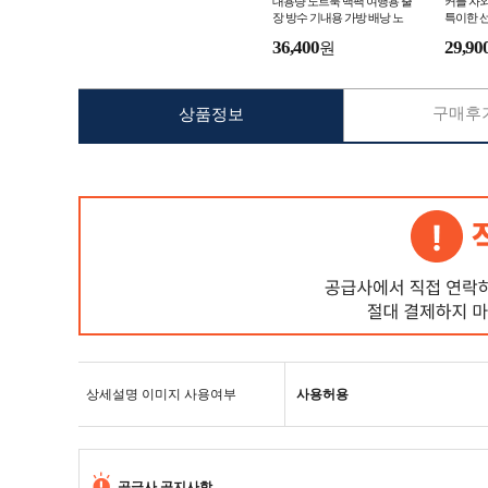
대용량 노트북 백팩 여행용 출
커플 자외
장 방수 기내용 가방 배낭 노
특이한 선
트북백팩 남자백팩 여자백팩
썬 그라스
36,400
29,90
원
구매후기
상품정보
상세설명 이미지 사용여부
사용허용
공급사 공지사항