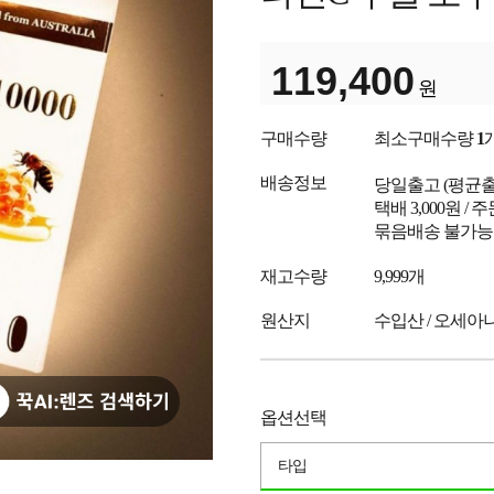
119,400
원
구매수량
최소구매수량
1
배송정보
당일출고
(평균
택배 3,000원 /
묶음배송 불가능
재고수량
9,999개
원산지
수입산 / 오세아니
옵션선택
타입