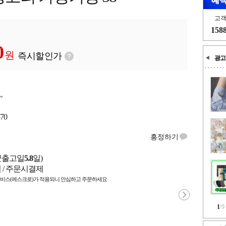
고
158
0
원
즉시할인가
광고
~
570
흥정하기
균출고일
5.8
일)
원 / 주문시결제
비스(에스크로)가 적용되니 안심하고 주문하세요
1
/
9