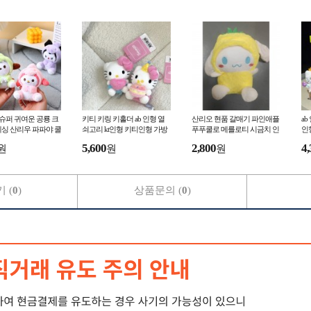
tok 슈퍼 귀여운 공룡 크
키티 키링 키홀더 ab 인형 열
산리오 현품 갈매기 파인애플
ab
싱 산리우 파파야 쿨
쇠고리 kt인형 키티인형 가방
푸푸쿨로 메를로티 시금치 인
인형
 인형 열쇠 140
고리 가방키링 329
형50
5,600
2,800
4,
원
원
원
 (
0
)
상품문의 (
0
)