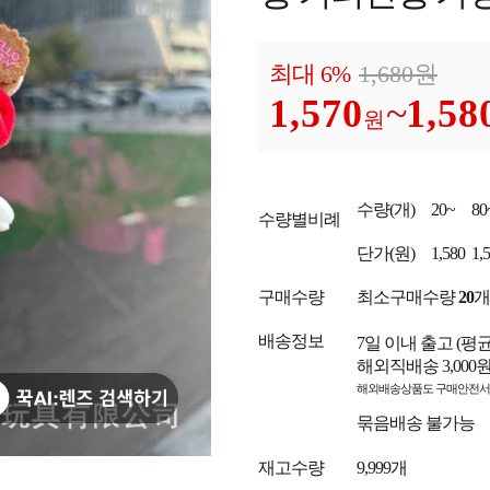
최대 6%
1,680
원
1,570
~
1,58
원
수량
(개)
20~
80
수량별비례
단가
(원)
1,580
1,
구매수량
최소구매수량
20
개
배송정보
7일 이내 출고
(평
해외직배송 3,000
해외배송상품도 구매안전서
묶음배송 불가능
재고수량
9,999개