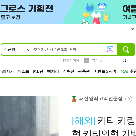
로
상품명
10
1
4
5
6
7
8
9
파우치
등산
벨트
실리콘
양말
모자
양산
여성패션
152
395
555
12
1
1
5
3
2
케이스
인기검색어
12
3
생수
454
최저가
베스트
MD관
땡처리
기획전
판촉관
이벤트&제휴
꾹AI:
추
패션열쇠고리전문점
[해외]
키티 키링 
형 키티인형 가방