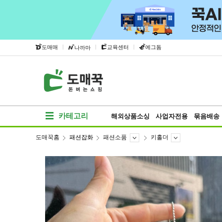
|
|
|
도매매
교육센터
에그돔
나까마
카테고리
해외상품소싱
사업자전용
묶음배송
도매꾹홈
패션잡화
패션소품
키홀더