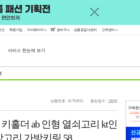
그인
회원가입
마이페이지
장바구니
상품공급사센터
고객센터
서비스 한눈에 보기
천
상품번호 : 61763933
랭킹점수 :
180
점
구매완
이
2,289
키홀더 ab 인형 열쇠고리 kt인
지
2,326
고리 가방키링 58