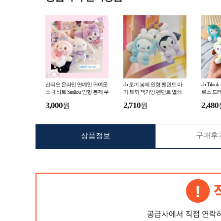
산리오 온라인 연예인 귀여운
ab 토끼 봉제 인형 펜던트 아
ab Tik
소녀 하트 Sanliou 인형 봉제 쿠
기 토끼 책가방 펜던트 열쇠
로스 드레
오미 열쇠 고리 제이드 12
고리 인형 메를로 변신 한 귀1
로미 봉제
3,000
2,710
2,480
원
원
41
구매후기
상품정보