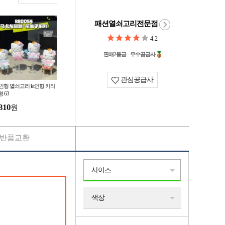
패션열쇠고리전문점
4.2
판매2등급
우수공급사
관심공급사
 인형 열쇠고리 kt인형 키티
 63
310
원
반품교환
사이즈
색상