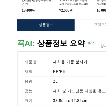
반려견용 4발형 방수 우의 애
SCIMOOL 우드블럭 퍼즐의
호리병박
견 우비
도시 운궁성도 DIY 핸드블럭
개그림 D
선물
합 살롱 
13,400
72,000
16,00
원
원
선물
구매후기
상품정보
꾹AI:
상품정보 요약
상
제품명
세차용 거품 분사기
재질
PP/PE
용량
2L
공능
세차 및 가드닝등 다양한 용도
크기
33.8cm x 12.85cm