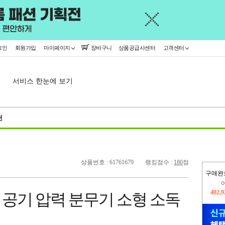
그인
회원가입
마이페이지
장바구니
상품공급사센터
고객센터
서비스 한눈에 보기
천
상품번호 : 61761679
랭킹점수 :
180
점
구매완
오늘
140,
 공기 압력 분무기 소형 소독
402,