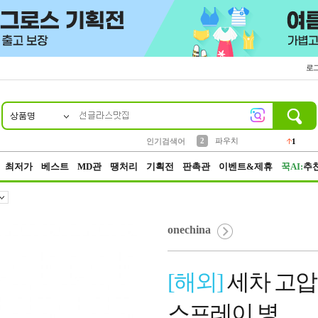
로
상품명
10
1
4
5
6
7
8
9
키링
선풍기
말랑이
키캡
텀블러
가방
양말
양산
1
1
5
2
2
2
파우치
인기검색어
1
3
모자
2
최저가
베스트
MD관
땡처리
기획전
판촉관
이벤트&제휴
꾹AI:
추
onechina
[해외]
세차 고압
스프레이 병