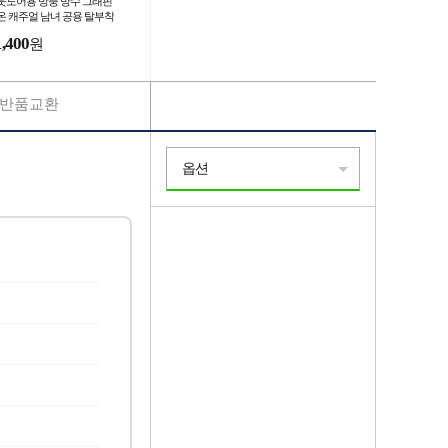
웃도어용 방풍 방수 그래핀
온 캐주얼 남녀 공용 탈부착
드 점퍼
1,400
원
반품교환
옵션