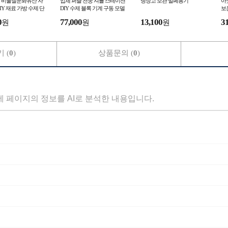
 비물질문화유산 자
입체 퍼즐 천궁 셔틀 스테이션
냉장고 보관 밀페용기
아
IY 재료 가방 수제 단
DIY 수제 블록 기계 구동 모델
보
장식 그림 소품 지인
장식 두뇌 개발 완구
후
0
77,000
13,100
3
원
원
원
 (
0
)
상품문의 (
0
)
세 페이지의 정보를 AI로 분석한 내용입니다.