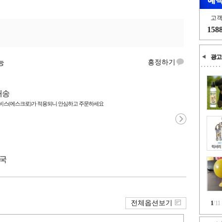
고
158
광고
능
흥정하기
배송
스(에스크로)가 적용되니 안심하고 주문하세요
중국
전체옵션보기
1
/
11