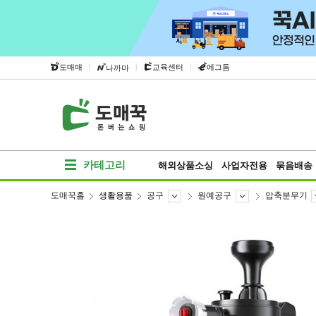
|
|
|
도매매
교육센터
에그돔
나까마
카테고리
해외상품소싱
사업자전용
묶음배송
도매꾹홈
생활용품
공구
원예공구
압축분무기