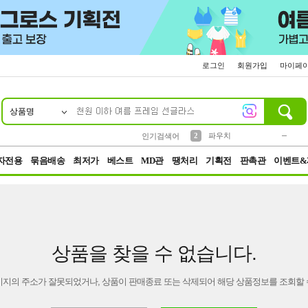
로그인
회원가입
마이페
상품명
10
1
4
5
6
7
8
9
키링
미니
말랑이
선풍기
가방
양말
짱구
텀블러
23
2
1
1
7
3
2
파우치
인기검색어
3
모자
자전용
묶음배송
최저가
베스트
MD관
땡처리
기획전
판촉관
이벤트&
상품을 찾을 수 없습니다.
이지의 주소가 잘못되었거나, 상품이 판매종료 또는 삭제되어 해당 상품정보를 조회할 