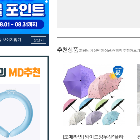
창 보이지않기
창닫기
추천상품
회원님이 선택한 상품과 함께 추천해드리
[도매라인] 와이드양우산*플라