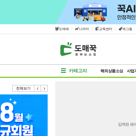
|
|
|
도매매
나까마
교육센터
에그돔
카테고리
해외상품소싱
사업
전체보기
입력된 페