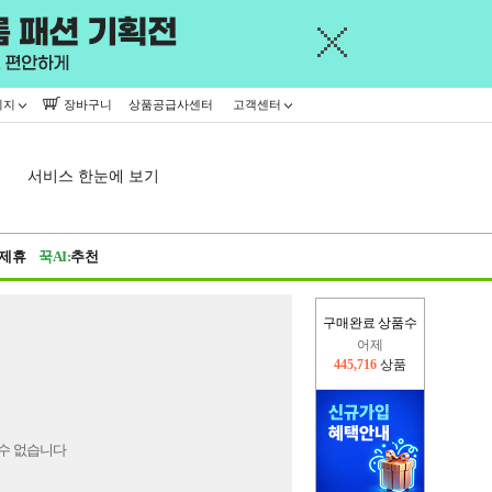
이지
장바구니
상품공급사센터
고객센터
서비스 한눈에 보기
제휴
꾹AI:
추천
구매완료 상품수
어제
445,716
상품
오늘(현재)
375,802
상품
수 없습니다