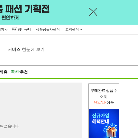
이지
장바구니
상품공급사센터
고객센터
서비스 한눈에 보기
제휴
꾹AI:
추천
구매완료 상품수
어제
445,716
상품
오늘(현재)
12,356
상품
수 없습니다