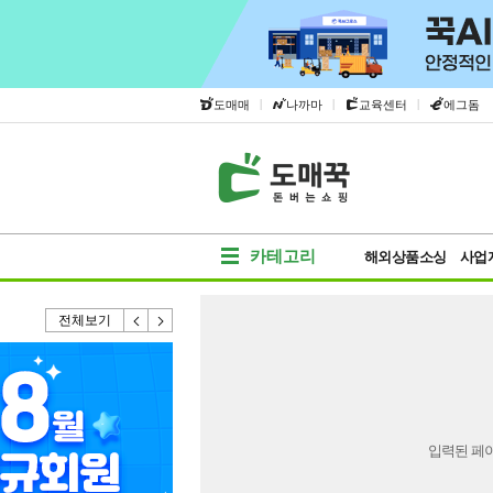
|
|
|
도매매
나까마
교육센터
에그돔
카테고리
해외상품소싱
사업
전체보기
입력된 페