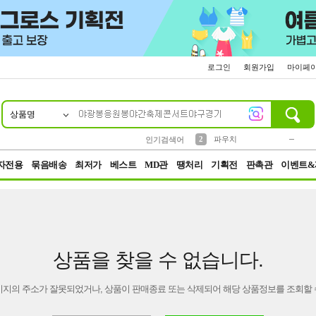
로그인
회원가입
마이페
상품명
10
1
4
5
6
7
8
9
키링
미니
말랑이
선풍기
가방
양말
짱구
텀블러
23
2
1
1
7
3
2
파우치
인기검색어
3
모자
자전용
묶음배송
최저가
베스트
MD관
땡처리
기획전
판촉관
이벤트&
상품을 찾을 수 없습니다.
이지의 주소가 잘못되었거나, 상품이 판매종료 또는 삭제되어 해당 상품정보를 조회할 