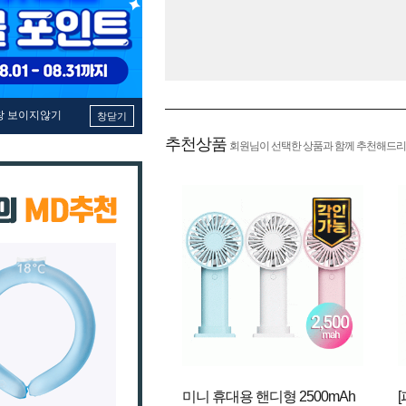
창 보이지않기
창닫기
추천상품
회원님이 선택한 상품과 함께 추천해드리
미니 휴대용 핸디형 2500mAh