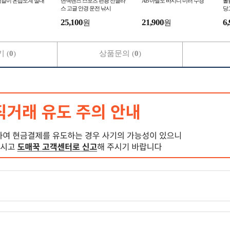
벽걸이 온습도계 실내
변색렌즈 스포츠 편광 선글라
AB 아날도 바시니 미러 수경
볼
스 고글 안경 운전 낚시
당
집
25,100
21,900
6,
원
원
 (
0
)
상품문의 (
0
)