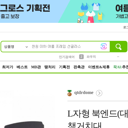
로
상품명
10
1
2
5
6
7
8
9
키링
파우치
말랑이
선풍기
가방
양말
짱구
텀블러
2
1
1
7
3
3
모자
인기검색어
4
미니
23
최저가
베스트
MD관
땡처리
기획전
판촉관
이벤트&제휴
꾹AI:
추
qtdrdome
L자형 북엔드(대)
책거치대