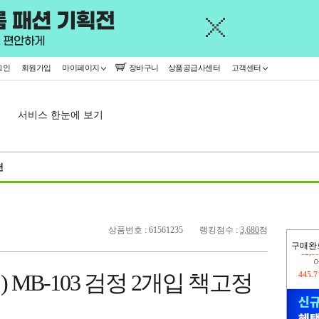
그인
회원가입
마이페이지
장바구니
상품공급사센터
고객센터
서비스 한눈에 보기
천
상품번호 : 61561235
랭킹점수 :
3,680
점
구매완
445,
 MB-103 검정 2개입 책고정
오늘
12,3