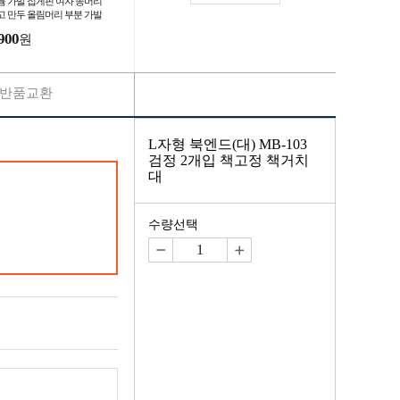
륨 가발 집게핀 여자 똥머리
고 만두 올림머리 부분 가발
게핀 가발핀
900
원
반품교환
L자형 북엔드(대) MB-103
검정 2개입 책고정 책거치
대
수량선택