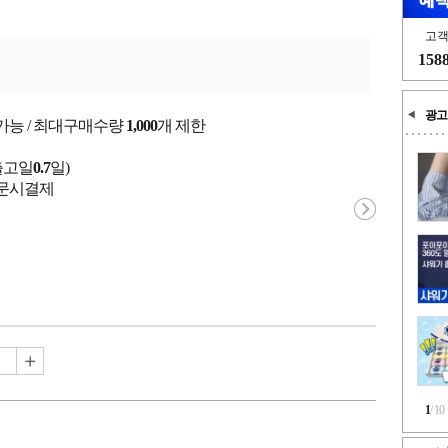
고
158
광고
가능 / 최대구매수량
1,000
개 제한
출고일
0.7
일)
 주문시결제
1
/
10