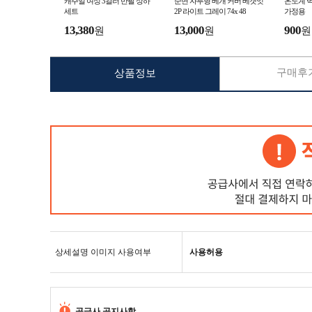
캐주얼 여성 3컬러 반팔 상하
순면 자루형 베개 커버 베갯잇
온도계 
세트
2P 라이트 그레이 74x 48
가정용
13,380
13,000
900
원
원
원
구매후기
상품정보
상세설명 이미지 사용여부
사용허용
공급사 공지사항