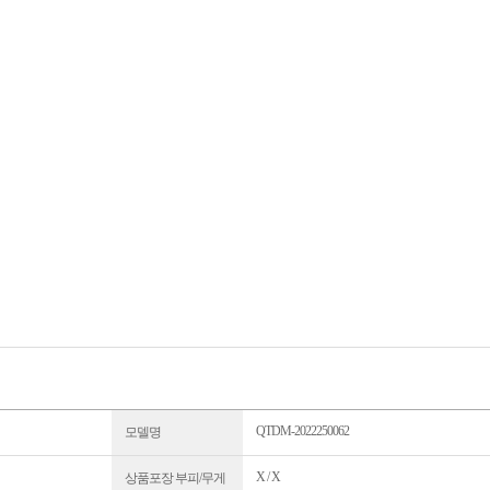
QTDM-2022250062
모델명
X / X
상품포장 부피/무게