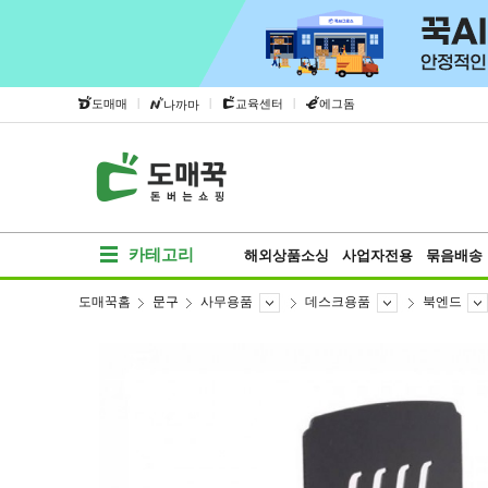
|
|
|
도매매
교육센터
에그돔
나까마
카테고리
해외상품소싱
사업자전용
묶음배송
도매꾹홈
문구
사무용품
데스크용품
북엔드