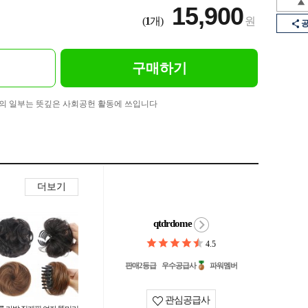
15,900
(
1
개)
원
구매하기
의 일부는 뜻깊은 사회공헌 활동에 쓰입니다
더보기
qtdrdome
4.5
판매2등급
우수공급사
파워멤버
관심공급사