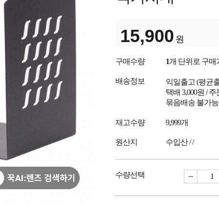
15,900
원
구매수량
1
개 단위로 구매
배송정보
익일출고
(평균
택배 3,000원 /
묶음배송 불가능
재고수량
9,999개
원산지
수입산 / /
수량선택