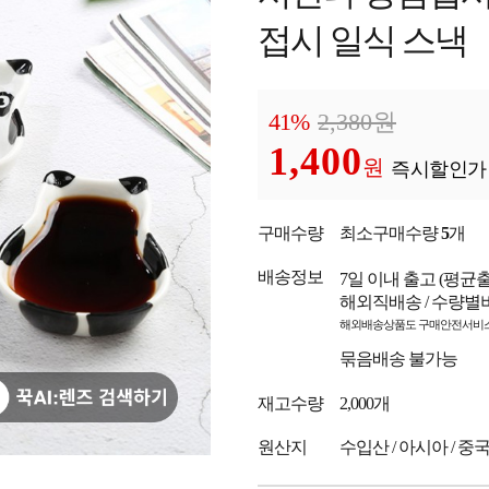
접시 일식 스낵
41%
2,380
원
1,400
원
즉시할인가
구매수량
최소구매수량
5
개
배송정보
7일 이내 출고
(평균
해외직배송 / 수량별
해외배송상품도 구매안전서비스
묶음배송 불가능
재고수량
2,000개
원산지
수입산 / 아시아 / 중