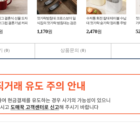
그 결혼식 선물 도자
젓가락받침대 크로스보더 일
수저통 회전 칼대 테이블 수납
젓
머그컵 결혼기념 커피
식집의 젓가락 받침대는 검은
대 젓가락 숟가락 정리통 주방
가
레드 개성 선물
색 도자기 테이블 위에 놓인
칼 꽂이 설치 필요 없는 수납
홀
1,170
2,470
5
원
원
원
스시 레스
대
홈
 (
0
)
상품문의 (
0
)