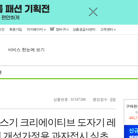
그인
회원가입
마이페이지
장바구니
상품공급사센터
고객센터
서비스 한눈에 보기
천
상품번호 : 61187288
랭킹점수 :
0
점
구매완
445,
오늘
스기 크리에이티브 도자기 레
168,
 개성가정용 과자접시 식초