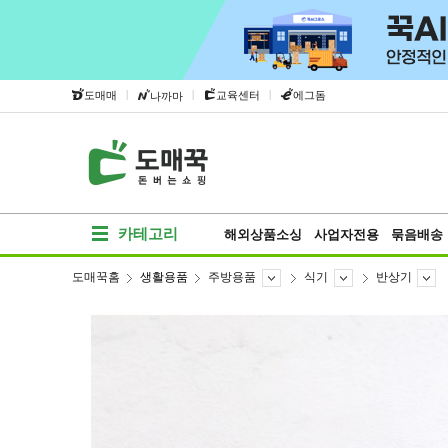
|
|
|
도매매
교육센터
에그돔
나까마
카테고리
해외상품소싱
사업자전용
묶음배송
도매꾹홈
생활용품
주방용품
식기
반상기