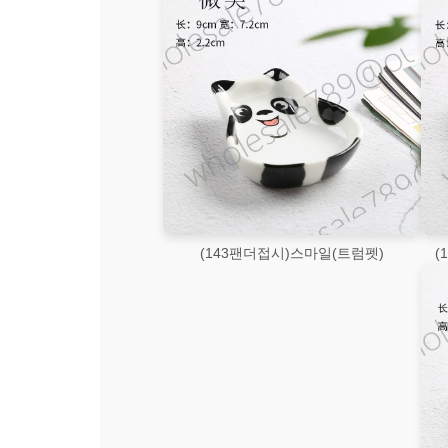
(143팬더접시)스마일(트럼펫)
(