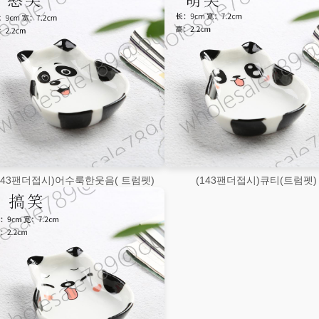
143팬더접시)어수룩한웃음( 트럼펫)
(143팬더접시)큐티(트럼펫)