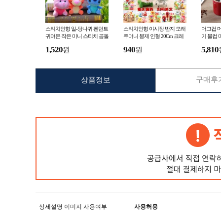
스티치인형 일-당나귀 펜던트
스티치인형 야시장 반지 모래
머그컵 머
귀여운 작은 미니 스티치 곰돌
주머니 봉제 인형 20Cm 크레
기 물컵 
이 푸 티거 인형 열쇠고리
인 기계 인형 클로 기
잔 여자 
1,520
940
5,810
원
원
구매후기
상품정보
상세설명 이미지 사용여부
사용허용