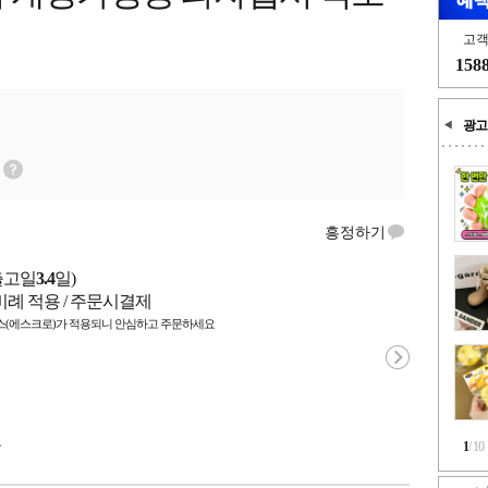
고
158
광고
흥정하기
출고일
3.4
일)
비례 적용 / 주문시결제
(에스크로)가 적용되니 안심하고 주문하세요
국
1
/
10