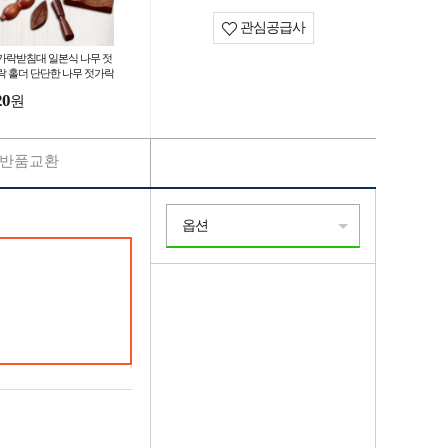
관심공급사
가락받침대 일본식 나무 젓
락 홀더 단단한 나무 젓가락
더 잎 모양의 젓가락 베개
20
원
반품교환
옵션