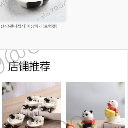
(143팬더접시)이상하게(트럼펫)