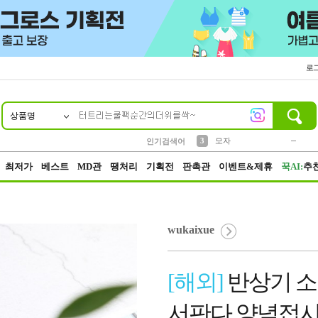
로
상품명
10
1
2
5
6
7
8
9
키링
파우치
말랑이
선풍기
가방
양말
짱구
텀블러
2
1
1
7
3
3
모자
인기검색어
4
미니
23
최저가
베스트
MD관
땡처리
기획전
판촉관
이벤트&제휴
꾹AI:
추
wukaixue
[해외]
반상기 소
서판다 양념접시