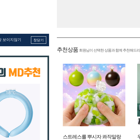
창 보이지않기
창닫기
추천상품
회원님이 선택한 상품과 함께 추천해드리
스트레스를 뿌시자 콰작말랑