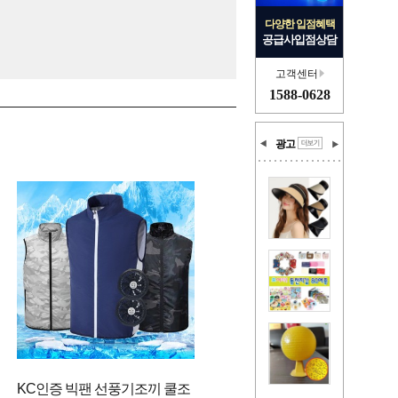
다양한 입점혜택
공급사입점상담
고객센터
1588-0628
광고
KC인증 빅팬 선풍기조끼 쿨조