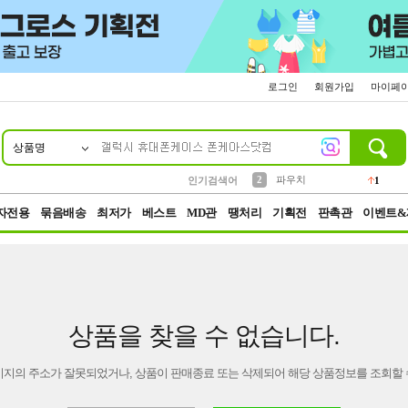
로그인
회원가입
마이페
상품명
10
1
4
5
6
7
8
9
키링
선풍기
말랑이
키캡
텀블러
가방
양말
양산
1
1
5
2
2
2
파우치
인기검색어
1
3
모자
2
자전용
묶음배송
최저가
베스트
MD관
땡처리
기획전
판촉관
이벤트&
상품을 찾을 수 없습니다.
이지의 주소가 잘못되었거나, 상품이 판매종료 또는 삭제되어 해당 상품정보를 조회할 