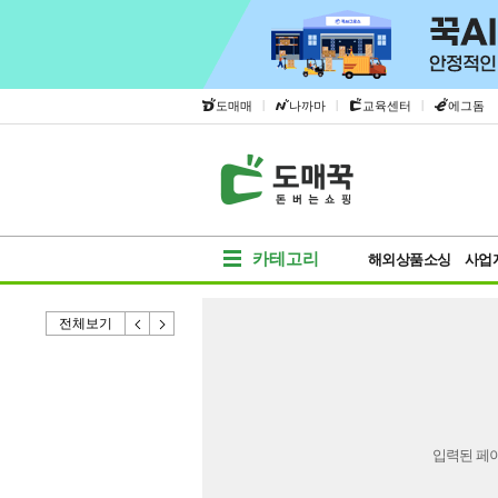
|
|
|
도매매
나까마
교육센터
에그돔
카테고리
해외상품소싱
사업
전체보기
입력된 페