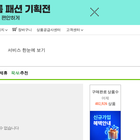
이지
장바구니
상품공급사센터
고객센터
서비스 한눈에 보기
제휴
꾹AI:
추천
구매완료 상품수
어제
402,926
상품
오늘(현재)
363,192
상품
수 없습니다