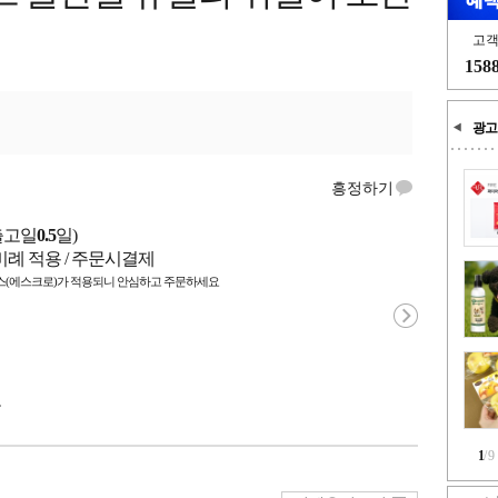
고
158
광고
흥정하기
출고일
0.5
일)
비례 적용 / 주문시결제
(에스크로)가 적용되니 안심하고 주문하세요
국
1
/
9