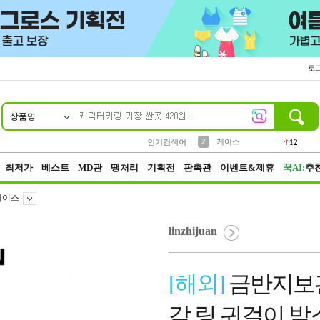
로
상품명
10
1
4
5
6
7
8
9
파우치
등산
벨트
실리콘
양말
모자
양산
여성패션
152
395
555
12
1
1
5
3
2
케이스
인기검색어
12
3
생수
454
최저가
베스트
MD관
땡처리
기획전
판촉관
이벤트&제휴
꾹AI:
추
케이스
linzhijuan
[해외]
금반지보관
각 링 귀걸이 박