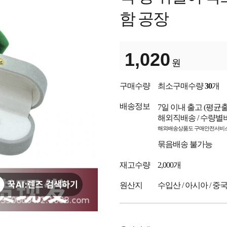
함 공장
1,020
원
구매수량
최소구매수량
30
개
배송정보
7일 이내 출고
(평균
해외직배송 / 수량별
해외배송상품도 구매안전서비스
묶음배송 불가능
재고수량
2,000개
원산지
수입산 / 아시아 / 중