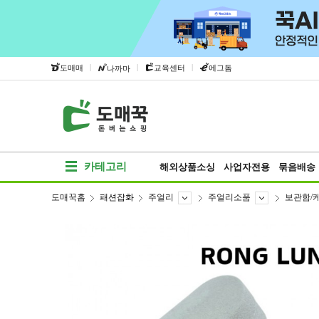
|
|
|
도매매
교육센터
에그돔
나까마
카테고리
해외상품소싱
사업자전용
묶음배송
도매꾹홈
패션잡화
주얼리
주얼리소품
보관함/