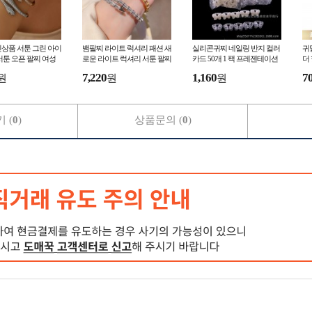
상품 서툰 그린 아이
뱀팔찌 라이트 럭셔리 패션 새
실리콘귀찌 네일링 반지 컬러
귀
서툰 오픈 팔찌 여성
로운 라이트 럭셔리 서툰 팔찌
카드 50개 1 팩 프레젠테이션
더
 마이크로 세팅된 서
하이 엔드 패션 고급 느낌 가
판 매니큐어 병에 반지 컬러
귀
7,220
1,160
7
원
원
원
득
주
 (
0
)
상품문의 (
0
)