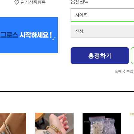
옵션선택
관심상품등록
사이즈
색상
흥정하기
도매꾹 수입