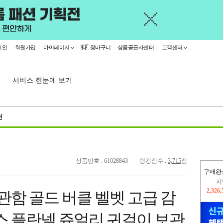
그인
회원가입
마이페이지
장바구니
상품공급사센터
고객센터
서비스 한눈에 보기
천
상품번호 : 61028843
랭킹점수 :
3,715
점
구매완
이
2,228
함 골드 버클 벨벳 고급 감
지
2,326
스 플란넬 쥬얼리 귀걸이 보관