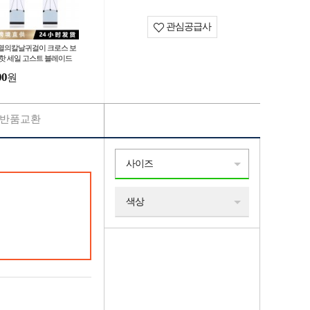
관심공급사
멸의칼날귀걸이 크로스 보
 핫 세일 고스트 블레이드
걸이 이어 후크 애니메이션
00
원
변 숯
반품교환
사이즈
색상