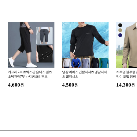
밴
카프리 7부 초박스판 슬랙스 팬츠
냉감 아이스 긴팔티셔츠 냉감티셔
캐주얼 블루종 
초박경량7부 바지 카프리팬츠
츠 쿨티셔츠
막이 포멀 점퍼
4,600
4,500
14,300
원
원
원