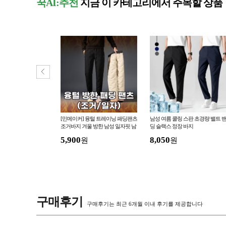
꾹AI:추천
지금 이 카테고리에서 주목할 상품
스판13% 남성 메쉬
[민메이커] 융털 트레이닝 패딩팬츠
남성 여름 쿨링 스판 초경량 밸트 
나시 민소매 런닝 티셔
조거바지 겨울 방한 남성 일자핏 남
딩 슬랙스 정장 바지
자 밴딩 누빔 양털 방수 (당일출고)
5,900
8,050
원
원
구매후기
구매후기는 최근 6개월 이내 후기를 제공합니다