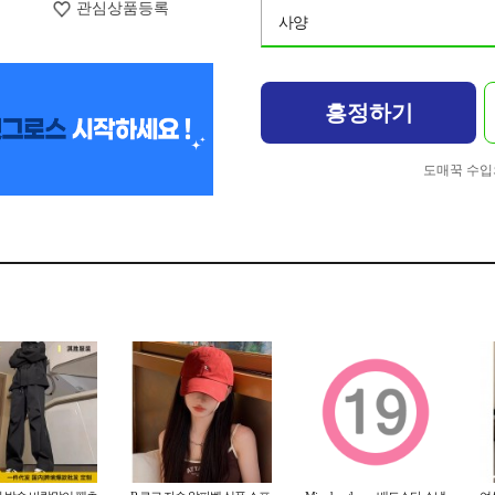
관심상품등록
사양
흥정하기
도매꾹 수입