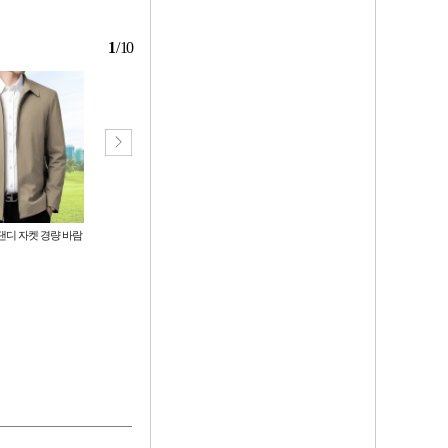
1
/
10
댄디 자켓 경량 바람
아이스 7부 밴딩팬츠 3color / 여름
당일배송 2배두툼패딩솜+두툼고급
냉감 밴딩 7부바지
융털 상하세트 남여공용 융털 기모
바지
3,400
18,500
원
원