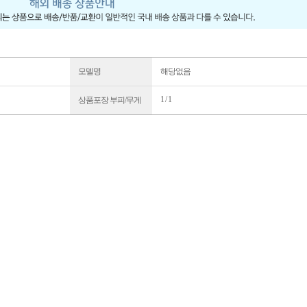
모델명
해당없음
1 / 1
상품포장 부피/무게