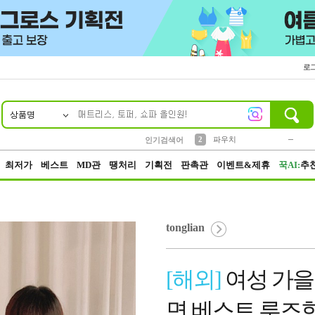
로
상품명
10
1
4
5
6
7
8
9
키링
미니
말랑이
선풍기
가방
양말
짱구
텀블러
23
2
1
1
7
3
2
파우치
인기검색어
3
모자
최저가
베스트
MD관
땡처리
기획전
판촉관
이벤트&제휴
꾹AI:
추
tonglian
[해외]
여성 가을
면 베스트 루즈