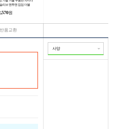
성 가을 겨울 두툼한 차이나
 슬리브 맨투맨 집업 더블
업 아우터 카디건 탑
2,570
원
반품교환
사양