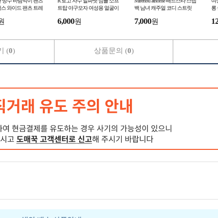
 방수 바람막이 팬츠
R 로고 자수 알파벳 심플 소프
Mirenbu athome 배드스타 스냅
여
스 와이드 팬츠 트레
트탑 야구모자 여성용 얼굴이
백 남녀 캐주얼 코디 스트릿
롱
 팬츠입니다
보이는 작은 여름용 챙 넓은
선캡
집
6,000
7,000
1
원
원
원
햇빛 가리개 모자
 (
0
)
상품문의 (
0
)