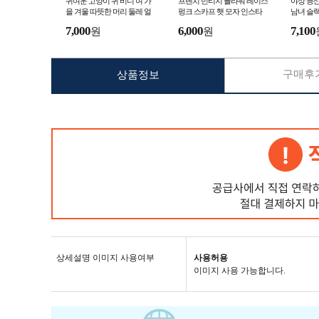
귀여운 고양이 귀 비니 여 가
프렌치 빈티지 플라워 레이스
야상 등산
을 겨울 따뜻한 머리 둘레 얼
펑크 스카프 햇 모자 인스타
남녀 슬랙
굴 보이기 작은 캐릭터 고양이
감성의 트렌디한 앞머리 햇 쿨
이닝 롱
7,000
6,000
7,100
원
원
안경 귀달이 비니
모자 소규모 브랜
구매후기
상품정보
상세설명 이미지 사용여부
사용허용
이미지 사용 가능합니다.