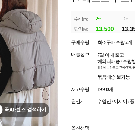
수량
2~
10~
(개)
13,500
13,3
단가
(원)
구매수량
최소구매수량
2
개
배송정보
7일 이내 출고
해외직배송 / 수량
해외배송상품도 구매안전서비
묶음배송 불가능
재고수량
19,980개
원산지
수입산 / 아시아 / 
옵션선택