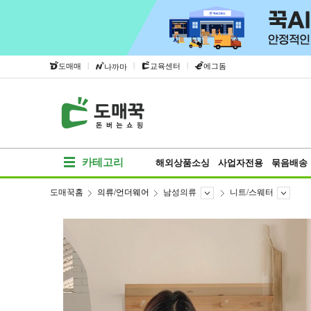
|
|
|
도매매
교육센터
에그돔
나까마
카테고리
해외상품소싱
사업자전용
묶음배송
도매꾹홈
의류/언더웨어
남성의류
니트/스웨터