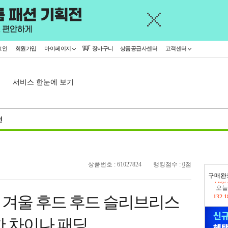
그인
회원가입
마이페이지
장바구니
상품공급사센터
고객센터
서비스 한눈에 보기
천
상품번호 : 61027824
랭킹점수 :
0
점
구매완
오늘
132,
 겨울 후드 후드 슬리브리스
445,
한 차이나 패딩