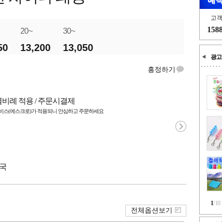
고
158
20~
30~
50
13,200
13,050
광고
흥정하기
별비례 적용 / 주문시결제
스(에스크로)가 적용되니 안심하고 주문하세요
중국
1
/
10
전체옵션보기