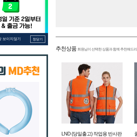
창 보이지않기
창닫기
추천상품
회원님이 선택한 상품과 함께 추천해드리
LND (당일출고) 작업용 반사판