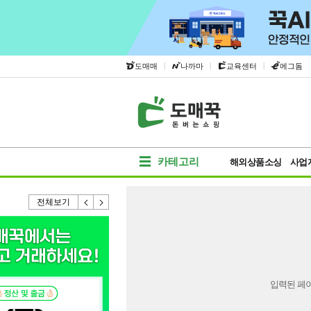
|
|
|
도매매
나까마
교육센터
에그돔
카테고리
해외상품소싱
사업
전체보기
입력된 페