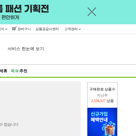
이지
장바구니
상품공급사센터
고객센터
서비스 한눈에 보기
제휴
꾹AI:
추천
구매완료 상품수
지난주
2,326,527
상품
이번주
2,309,404
상품
수 없습니다