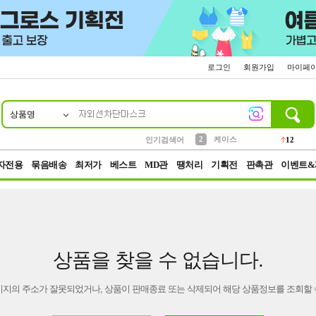
로그인
회원가입
마이페
상품명
10
1
4
5
6
7
8
9
파우치
등산
벨트
실리콘
양말
모자
양산
여성패션
152
395
555
12
1
1
5
3
2
케이스
인기검색어
12
3
생수
454
자전용
묶음배송
최저가
베스트
MD관
땡처리
기획전
판촉관
이벤트&
상품을 찾을 수 없습니다.
이지의 주소가 잘못되었거나, 상품이 판매종료 또는 삭제되어 해당 상품정보를 조회할 