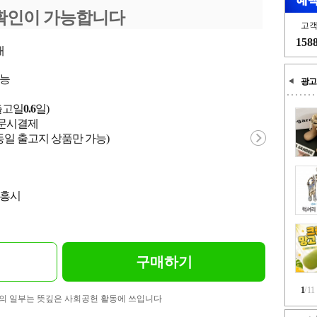
확인이 가능합니다
고
158
개
가능
광고
출고일
0.6
일)
 주문시결제
동일 출고지 상품만 가능)
시흥시
구매하기
1
/
11
의 일부는 뜻깊은 사회공헌 활동에 쓰입니다