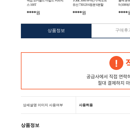
맥심 모카골드 마일드 커피믹
TOBE 3000 PP 6칸 수학노트
폼텍 분류
스 100T
유선 730120 6등분 6분할
9 (100매/
****
****
****
원
원
구매후기
상품정보
상세설명 이미지 사용여부
사용허용
상품정보