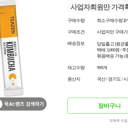
사업자회원만 가격
구매수량
최소구매수량
2
구매조건
사업자만 구매
배송정보
당일출고
(평균
택배 3,000원 /
묶음배송 가능 (
재고수량
999개
원산지
국산 / 경기도 / 
장바구니
도매꾹 수입