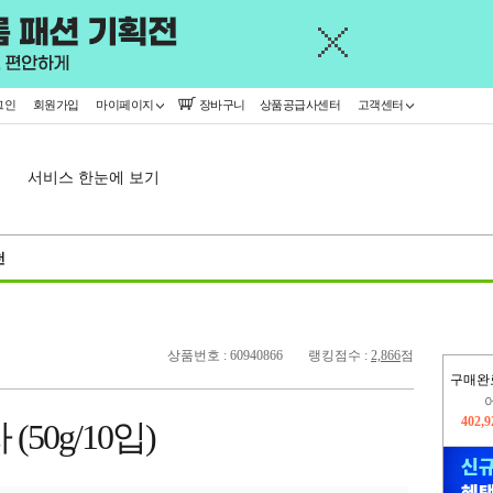
그인
회원가입
마이페이지
장바구니
상품공급사센터
고객센터
서비스 한눈에 보기
천
상품번호 : 60940866
랭킹점수 :
2,866
점
구매완
402,
50g/10입)
오늘
91,2