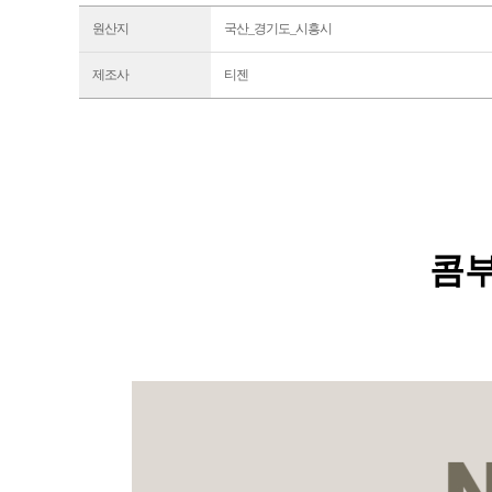
원산지
국산_경기도_시흥시
제조사
티젠
콤부