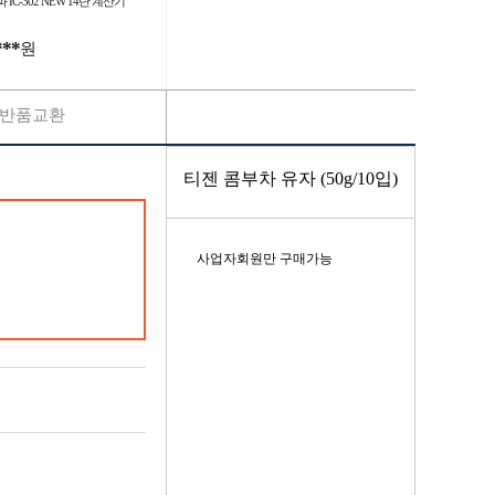
 IC-302 NEW 14단 계산기
***
원
반품교환
티젠 콤부차 유자 (50g/10입)
사업자회원만 구매가능