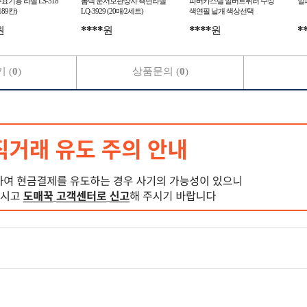
표기용 라벨 LS-318
폼텍 문서보관상자 측면라벨
파버카스텔 알버트뒤러 수성
알파
189칸)
LQ-3929 (20매/2세트)
색연필 낱개 색상선택
****
****
*
원
원
원
 (
0
)
상품문의 (
0
)