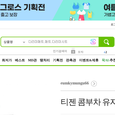
로
상품명
10
1
2
5
6
7
8
9
키링
파우치
말랑이
키캡
텀블러
가방
양말
양산
1
1
1
5
2
2
3
모자
인기검색어
2
4
선풍기
최저가
베스트
MD관
땡처리
기획전
판촉관
이벤트&제휴
꾹AI:
추
eumkymungu66
티젠 콤부차 유자 (