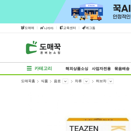
|
|
|
도매매
교육센터
에그돔
나까마
카테고리
해외상품소싱
사업자전용
묶음배송
도매꾹홈
식품
음료
차류
허브차