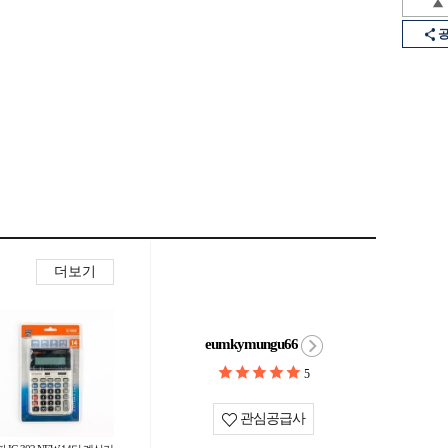
더보기
eumkymungu66
5
관심공급사