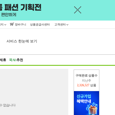
이지
장바구니
상품공급사센터
고객센터
서비스 한눈에 보기
제휴
꾹AI:
추천
구매완료 상품수
지난주
2,326,527
상품
이번주
2,415,139
상품
수 없습니다