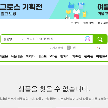
로그인
회원가입
마이페
상품명
10
1
4
5
6
7
8
9
벨트
파우치
등산
실리콘
양말
여성패션
장갑
led
4
3
1
2
4
1
2
생수
인기검색어
1
3
케이스
1
자전용
묶음배송
최저가
베스트
MD관
땡처리
기획전
판촉관
이벤트&
상품을 찾을 수 없습니다.
이지의 주소가 잘못되었거나, 상품이 판매종료 또는 삭제되어 해당 상품정보를 조회할 