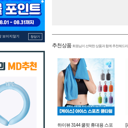
창 보이지않기
창닫기
추천상품
회원님이 선택한 상품과 함께 추천해드리
하이뷰 3144 쿨핏 휴대용 스포