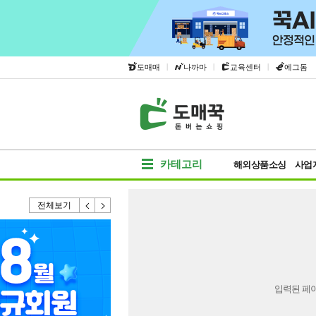
|
|
|
도매매
나까마
교육센터
에그돔
카테고리
해외상품소싱
사업
전체보기
입력된 페