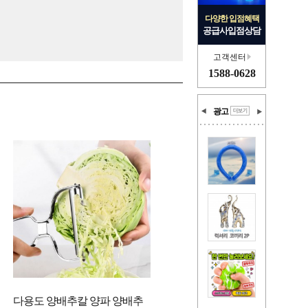
다양한 입점혜택
공급사입점상담
고객센터
1588-0628
광고
다용도 양배추칼 양파 양배추