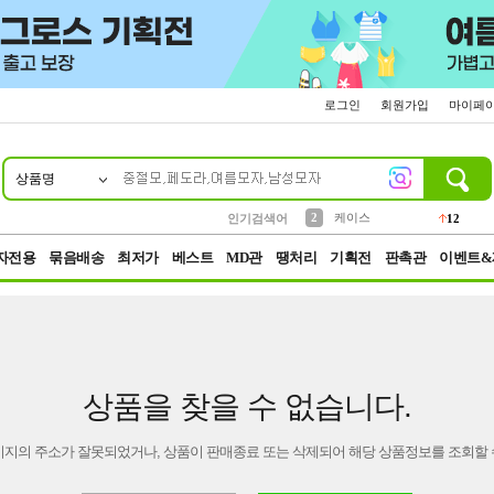
로그인
회원가입
마이페
상품명
10
1
4
5
6
7
8
9
파우치
등산
벨트
실리콘
양말
모자
양산
여성패션
152
395
555
12
1
1
5
3
2
케이스
인기검색어
12
3
생수
454
자전용
묶음배송
최저가
베스트
MD관
땡처리
기획전
판촉관
이벤트&
상품을 찾을 수 없습니다.
이지의 주소가 잘못되었거나, 상품이 판매종료 또는 삭제되어 해당 상품정보를 조회할 