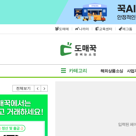
|
|
|
도매매
나까마
교육센터
에그돔
카테고리
해외상품소싱
사업
전체보기
입력된 페