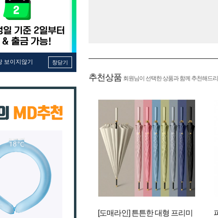
창 보이지않기
창닫기
추천상품
회원님이 선택한 상품과 함께 추천해드리
[도매라인] 튼튼한 대형 프리미