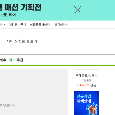
이지
장바구니
상품공급사센터
고객센터
서비스 한눈에 보기
제휴
꾹AI:
추천
구매완료 상품수
지난주
2,326,527
상품
이번주
2,258,092
상품
수 없습니다