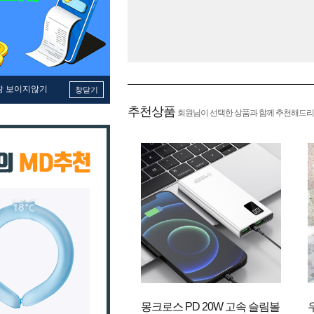
창 보이지않기
창닫기
추천상품
회원님이 선택한 상품과 함께 추천해드리
몽크로스 PD 20W 고속 슬림볼