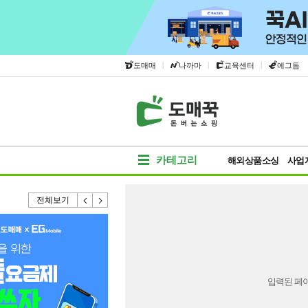
|
|
|
도매매
나까마
교육센터
에그돔
카테고리
해외상품소싱
사업
전체보기
입력된 페