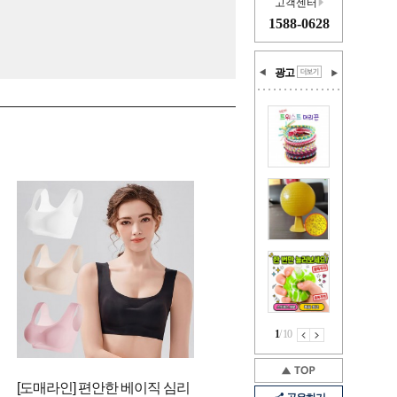
고객센터
1588-0628
광고
1
/
10
[도매라인] 편안한 베이직 심리