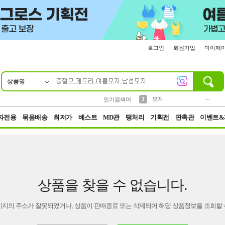
로그인
회원가입
마이페
상품명
10
1
2
5
6
7
8
9
키링
파우치
말랑이
선풍기
가방
양말
짱구
텀블러
2
1
1
7
3
3
모자
인기검색어
4
미니
23
자전용
묶음배송
최저가
베스트
MD관
땡처리
기획전
판촉관
이벤트&
상품을 찾을 수 없습니다.
이지의 주소가 잘못되었거나, 상품이 판매종료 또는 삭제되어 해당 상품정보를 조회할 