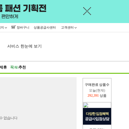
이지
장바구니
상품공급사센터
고객센터
서비스 한눈에 보기
제휴
꾹AI:
추천
구매완료 상품수
오늘(현재)
292,391
상품
어제
445,716
상품
다양한 입점혜택
수 없습니다
공급사입점상담