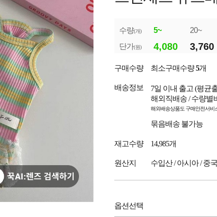
수량
5~
20~
(개)
4,080
3,760
단가
(원)
구매수량
최소구매수량
5
개
배송정보
7일 이내 출고
(평균
해외직배송 / 수량별
해외배송상품도 구매안전서비스
묶음배송 불가능
재고수량
14,985개
원산지
수입산 / 아시아 / 중
옵션선택