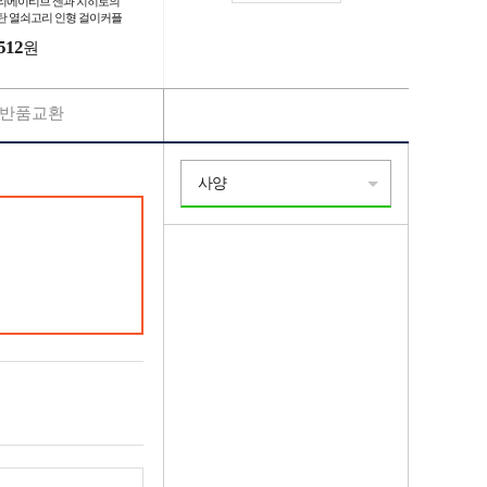
리에이티브 센과 치히로의
탄 열쇠고리 인형 걸이커플
방 귀여운 열쇠고리 걸이설
512
원
물
반품교환
사양