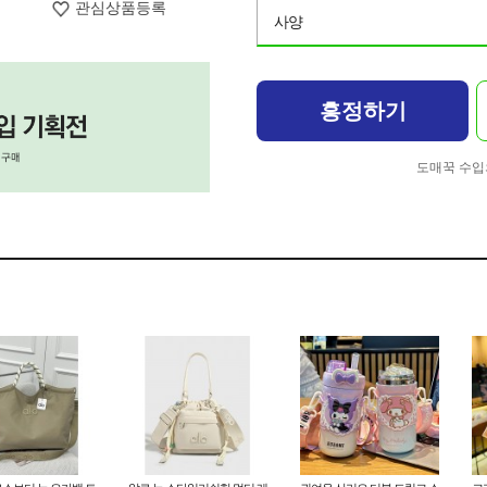
관심상품등록
사양
흥정하기
도매꾹 수입