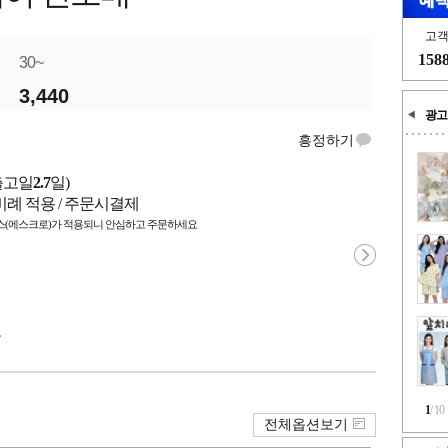
고
158
30~
3,440
광고
흥정하기
출고일
2.7
일)
비례 적용 / 주문시결제
(에스크로)가 적용되니 안심하고 주문하세요
국
1
/
10
전체옵션보기