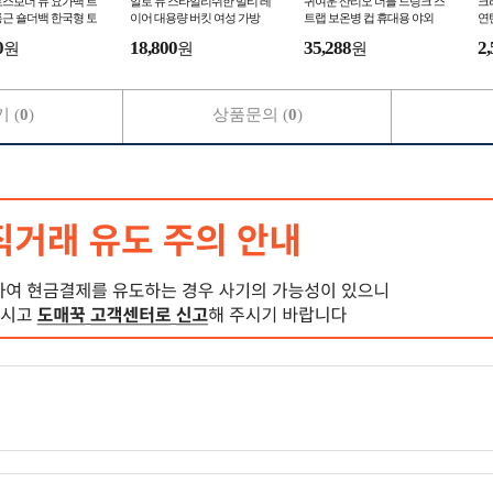
스보더 뉴 요가백 트
알로 뉴 스타일리쉬한 멀티 레
귀여운 산리오 더블 드링크 스
크
근 숄더백 한국형 토
이어 대용량 버킷 여성 가방
트랩 보온병 컵 휴대용 야외
연
로스백
숄더 겸 크로스
학생 밀짚 주전
가
0
18,800
35,288
2,
원
원
원
선
 (
0
)
상품문의 (
0
)