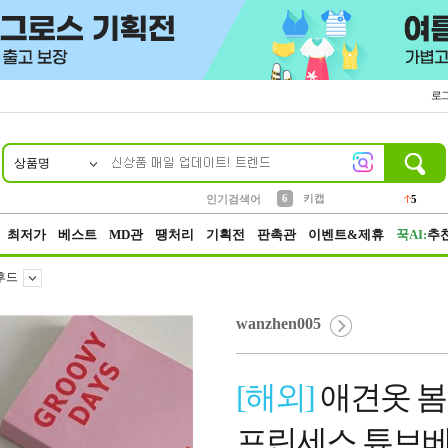
로
상품명
10
1
2
3
4
5
8
9
키링
파우치
모자
선풍기
말랑이
가방
양말
양산
1
1
2
1
2
6
키캡
인기검색어
5
7
텀블러
2
최저가
베스트
MD관
땡처리
기획전
판촉관
이벤트&제휴
꾹AI:
추
후드
wanzhen005
[해외]
애견옷 봄
프린세스 튜브베