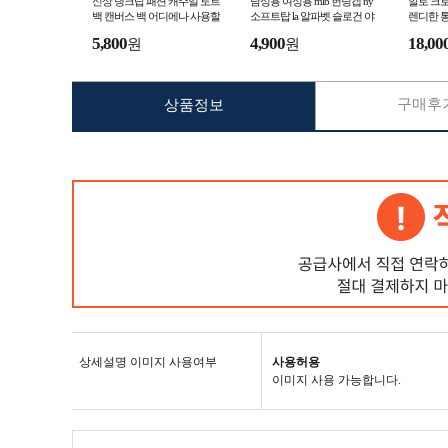
신상 탱크탑 패션 캐주얼 토트
남성용 여성용 mlb 헌팅캡 ny
알로 크로
백 캔버스 백 어디에나 사용할
소프트탑 la 알파벳 슬로건 야
렌디한 통
수 있는 캔버스 백 iins 캔버스
구 모자 캐주얼 모자
트겸 크
5,800
4,900
18,00
원
원
백
구매후기
상품정보
상세설명 이미지 사용여부
사용허용
이미지 사용 가능합니다.