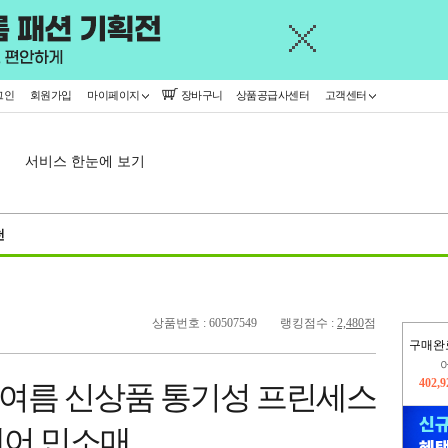
그인
회원가입
마이페이지
장바구니
상품공급사센터
고객센터
서비스 한눈에 보기
천
상품번호 : 60507549
랭킹점수 :
2,480
점
구매완
402,
여름 신상품 통기성 프린세스
오늘
423,
어 민소매