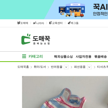
|
|
|
도매매
교육센터
에그돔
나까마
카테고리
해외상품소싱
사업자전용
묶음배송
도매꾹홈
취미/도서
반려동물
패션용품
티셔츠/