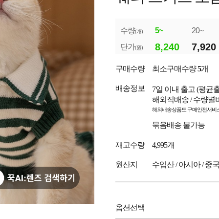
수량
5~
20~
(개)
8,240
7,920
단가
(원)
구매수량
최소구매수량
5
개
배송정보
7일 이내 출고
(평균
해외직배송 / 수량별
해외배송상품도 구매안전서비스
묶음배송 불가능
재고수량
4,995개
원산지
수입산 / 아시아 / 중
옵션선택