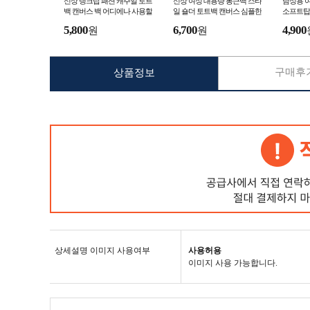
신상 탱크탑 패션 캐주얼 토트
신상 여성 대용량 통근백 스타
남성용 여
백 캔버스 백 어디에나 사용할
일 숄더 토트백 캔버스 심플한
소프트탑 
수 있는 캔버스 백 iins 캔버스
크로스백
구 모자 
5,800
6,700
4,900
원
원
백
구매후기
상품정보
상세설명 이미지 사용여부
사용허용
이미지 사용 가능합니다.