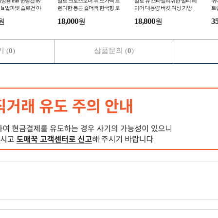
성용 mlb 헌팅캡 ny
알로 크로스보더 뉴 요가백 트
알로 뉴 스타일리쉬한 멀티 레
귀
la 알파벳 슬로건 야
렌디한 통근 숄더백 한국형 토
이어 대용량 버킷 여성 가방
트
캐주얼 모자
트겸 크로스백
숄더 겸 크로스
학
18,000
18,800
3
원
원
원
 (
0
)
상품문의 (
0
)