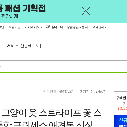
그인
회원가입
마이페이지
장바구니
상품공급사센터
고객센터
서비스 한눈에 보기
천
상품번호 : 60487237
랭킹점수 :
2,480
점
지
구매완
2,326
이
2,228
 고양이 옷 스트라이프 꽃 스
톰한 프린세스 애견복 신상