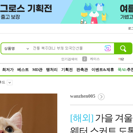
로
상품명
10
1
4
5
6
7
8
9
파우치
등산
벨트
실리콘
양말
모자
양산
여성패션
152
395
555
12
1
1
5
3
2
케이스
인기검색어
12
3
생수
454
최저가
베스트
MD관
땡처리
기획전
판촉관
이벤트&제휴
꾹AI:
추
후드
wanzhen005
[해외]
가을 겨울
웨터 스커트 도