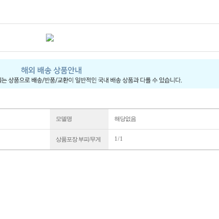
모델명
해당없음
1 / 1
상품포장 부피/무게