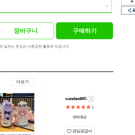
장바구니
구매하기
의 일부는 뜻깊은 사회공헌 활동에 쓰입니다
더보기
wanzhen005
5
판매2등급
관심공급사