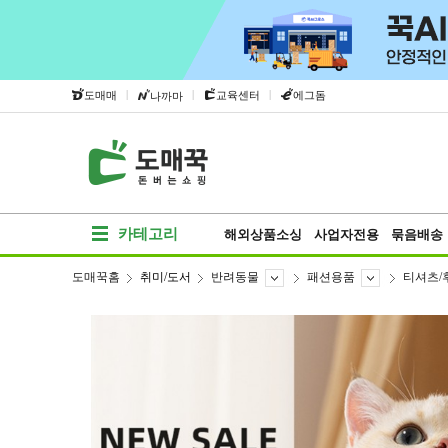
|
|
|
도매매
교육센터
에그돔
나까마
카테고리
해외상품소싱
사업자전용
묶음배송
도매꾹홈
취미/도서
반려동물
패션용품
티셔츠/