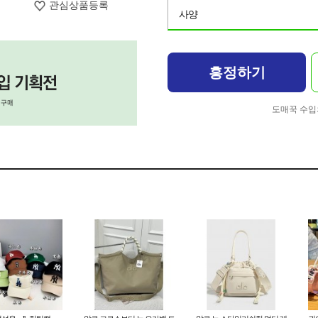
관심상품등록
사양
흥정하기
도매꾹 수입