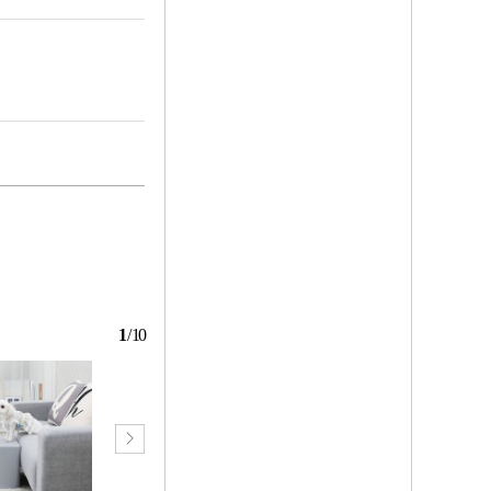
1
/
10