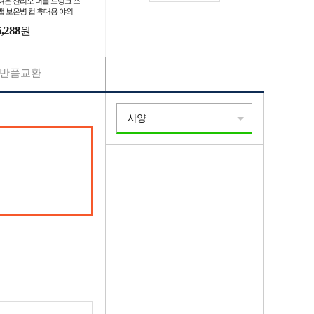
여운 산리오 더블 드링크 스
랩 보온병 컵 휴대용 야외
생 밀짚 주전
5,288
원
반품교환
사양