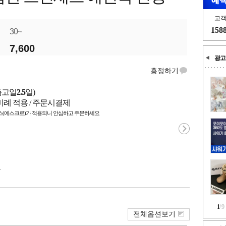
고
158
30~
7,600
광고
흥정하기
출고일
2.5
일)
비례 적용 / 주문시결제
(에스크로)가 적용되니 안심하고 주문하세요
국
1
/
9
전체옵션보기