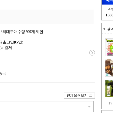
고
158
광고
 / 최대구매수량
999
개 제한
평균출고일
0.7
일)
 주문시결제
 중국
전체옵션보기
1
/
9