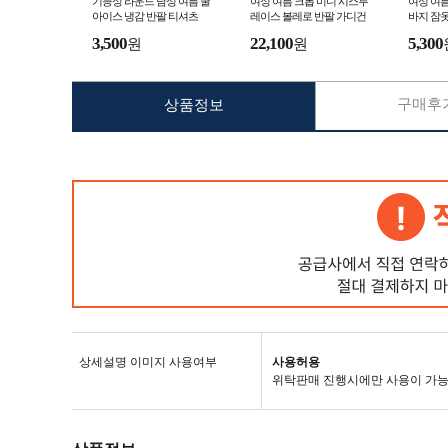
기능성 라운드 남성 여름 쿨
여성 여름 크롭 미니 시스루
여성 여름
아이스 냉감 반팔 티셔츠
레이스 볼레로 반팔 가디건
바지 잠옷
3,500
22,100
5,300
원
원
구매후기
상품정보
상세설명 이미지 사용여부
사용허용
위탁판매 진행시에만 사용이 가능