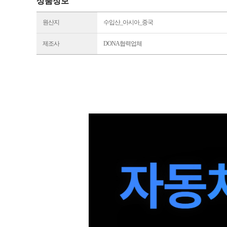
상품정보
원산지
수입산_아시아_중국
제조사
DONA협력업체