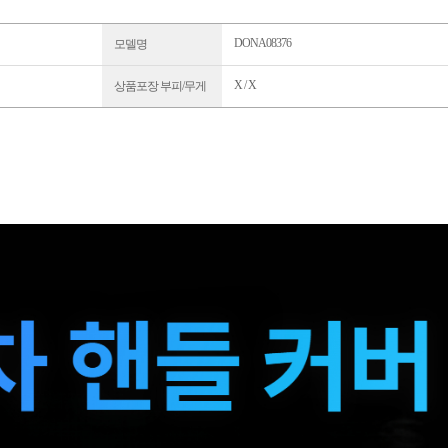
DONA08376
모델명
X / X
상품포장 부피/무게