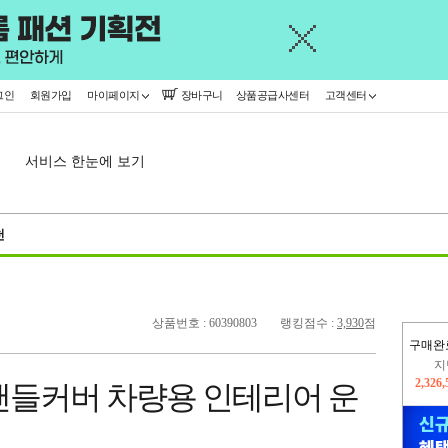
그인
회원가입
마이페이지
장바구니
상품공급사센터
고객센터
서비스 한눈에 보기
천
상품번호 : 60390803
랭킹점수 :
3,930
점
구매완
이
2,298
핸들커버 차량용 인테리어 운
지
2,326