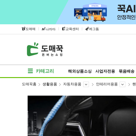
|
|
|
도매매
교육센터
에그돔
나까마
카테고리
해외상품소싱
사업자전용
묶음배송
도매꾹홈
생활용품
자동차용품
인테리어용품
핸