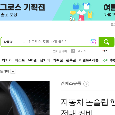
로
상품명
10
1
4
5
6
7
8
9
파우치
등산
벨트
실리콘
양말
모자
양산
여성패션
152
395
555
12
1
1
5
3
2
케이스
인기검색어
12
3
생수
454
최저가
베스트
MD관
땡처리
기획전
판촉관
이벤트&제휴
꾹AI:
추
들커버
엠에스유통
자동차 논슬립 
전대 커버