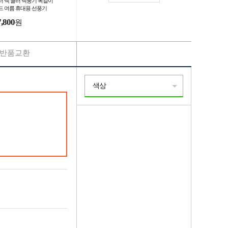
터 넥 쿨러 넥풍기 목걸이
드 여름 휴대용 선풍기
7,800
원
반품교환
색상