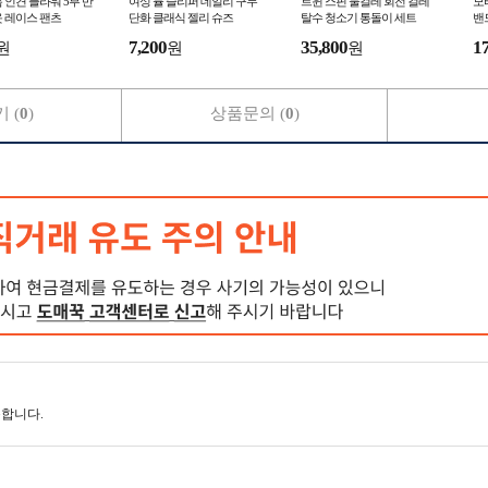
 인견 플라워 5부 반
여성 뮬 슬리퍼 데일리 구두
트윈 스핀 물걸레 회전 걸레
모
 레이스 팬츠
단화 클래식 젤리 슈즈
탈수 청소기 통돌이 세트
밴
7,200
35,800
1
원
원
원
 (
0
)
상품문의 (
0
)
합니다.