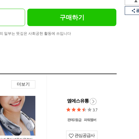
구매하기
의 일부는 뜻깊은 사회공헌 활동에 쓰입니다
더보기
엠에스유통
3.7
판매2등급
파워멤버
관심공급사