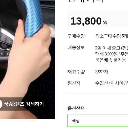
13,800
원
구매수량
최소구매수량
5
개
배송정보
2일 이내 출고
(
택배 3,000원 /
묶음배송 불가능
재고수량
2,997개
원산지
수입산 / 아시아 /
옵션선택
색상