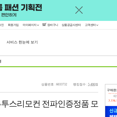
그인
회원가입
마이페이지
장바구니
상품공급사센터
고객센터
서비스 한눈에 보기
천
상품번호 : 6033732
랭킹점수 :
5,490
점
구매완
이
2,226
루투스리모컨 전파인증정품 모
지
2,326