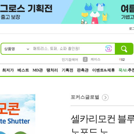
로
상품명
10
1
4
5
6
7
8
9
파우치
등산
벨트
실리콘
양말
모자
양산
여성패션
152
395
555
12
1
1
5
3
2
케이스
인기검색어
12
3
생수
454
최저가
베스트
MD관
땡처리
기획전
판촉관
이벤트&제휴
꾹AI:
추
포커스글로벌
셀카리모컨 블
노포드 노