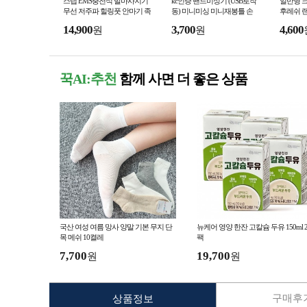
스탭 EMS충전식 발마사지기
kc인증 핸드미싱기 (USB로작
일반형 크
무선 저주파 힐링풋 안마기 족
동) 미니미싱 미니재봉틀 손
후레쉬 
저근막 스트레칭
미싱 홈수선
14,900
3,700
4,600
원
원
꾹AI:추천
함께 사면 더 좋은 상품
국산 여성 여름 망사 양말 기본 무지 단
뉴케어 영양 한잔 고칼슘 두유 150ml 2
목 메쉬 10켤레
팩
7,700
19,700
원
원
구매후기
상품정보