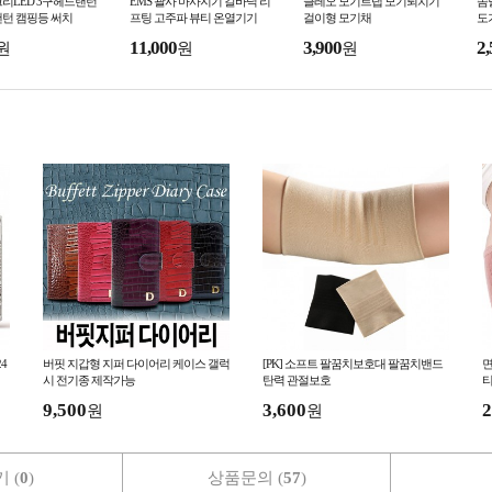
리LED 3구헤드랜턴
EMS 괄사 마사지기 갈바닉 리
클레오 모기트랩 모기퇴치기
솜
랜턴 캠핑등 써치
프팅 고주파 뷰티 온열기기
걸이형 모기채
도
11,000
3,900
2,
원
원
원
4
버핏 지갑형 지퍼 다이어리 케이스 갤럭
[PK] 소프트 팔꿈치보호대 팔꿈치밴드
면
시 전기종 제작가능
탄력 관절보호
9,500
3,600
2
원
원
 (
0
)
상품문의 (
57
)