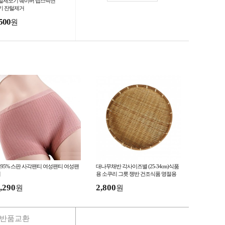
털제모기 쉐이버 립스틱면
기 잔털제거
500
원
95% 스판 사각팬티 여성팬티 여성팬
대나무채반 각사이즈별 (25-34cm)식품
티
용 소쿠리 그릇 쟁반 건조식품 명절용
튀김말림그릇
,290
2,800
원
원
반품교환