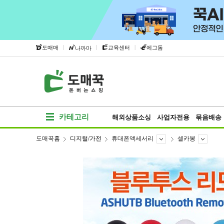
|
|
|
도매매
교육센터
에그돔
나까마
카테고리
해외상품소싱
사업자전용
묶음배송
도매꾹홈
디지털/가전
휴대폰액세서리
셀카봉