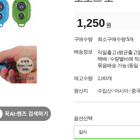
1,250
원
구매수량
최소구매수량
5
개
배송정보
익일출고
(평균출고
택배 / 수량별비례 적
묶음배송 가능 (동일
재고수량
2,183개
원산지
수입산 / 아시아 / 중
옵션선택
칼라