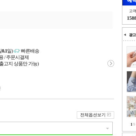
고
158
광고
일
0.1
일)
빠른배송
용 / 주문시결제
 출고지 상품만 가능)
국
전체옵션보기
1
/
9