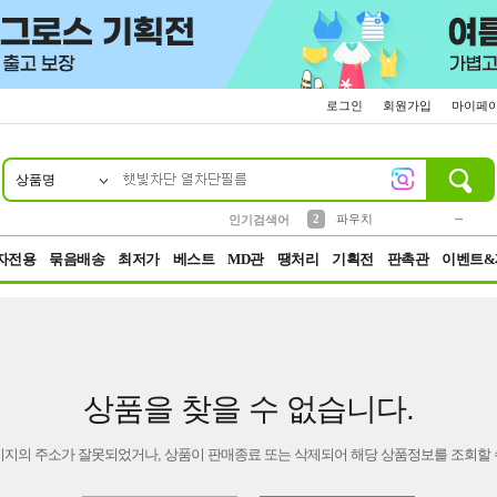
로그인
회원가입
마이페
상품명
10
1
4
5
6
7
8
9
키링
미니
말랑이
선풍기
가방
양말
짱구
텀블러
23
2
1
1
7
3
2
파우치
인기검색어
3
모자
자전용
묶음배송
최저가
베스트
MD관
땡처리
기획전
판촉관
이벤트&
상품을 찾을 수 없습니다.
이지의 주소가 잘못되었거나, 상품이 판매종료 또는 삭제되어 해당 상품정보를 조회할 