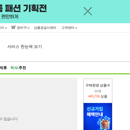
이지
장바구니
상품공급사센터
고객센터
서비스 한눈에 보기
제휴
꾹AI:
추천
구매완료 상품수
어제
445,716
상품
오늘(현재)
365,968
상품
수 없습니다