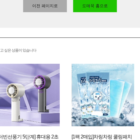
이전 페이지로
도매꾹 홈으로
고 싶은 상품이 있습니다
[터빈선풍기 5단계] 휴대용 2초
[1팩 2매입]차링차링 쿨링패치