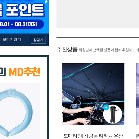
창 보이지않기
창닫기
추천상품
회원님이 선택한 상품과 함께 추천해드리
[도매라인] 차량용 티타늄 우산