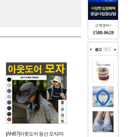
다양한 입점혜택
공급사입점상담
고객센터
1588-0628
광고
[ANB7]아웃도어 등산 모자/자