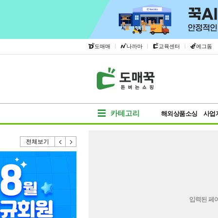
|
|
|
도매매
나까마
교육센터
에그돔
카테고리
해외상품소싱
사업
전체보기
입력된 페