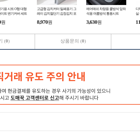
기용 시트 O형 대형
고급형 김치커터 밀폐용기 그
에어매쉬 차량용 쿨방석 앞좌
디
화이트 변기커버 세트
레이 김치절단기 김장김치 포
석용 여름방석 통풍시트
실
기김치 자르미 채소슬라이서
0
8,970
3,630
1
원
원
원
커팅보관통 칼내장
 (
0
)
상품문의 (
0
)