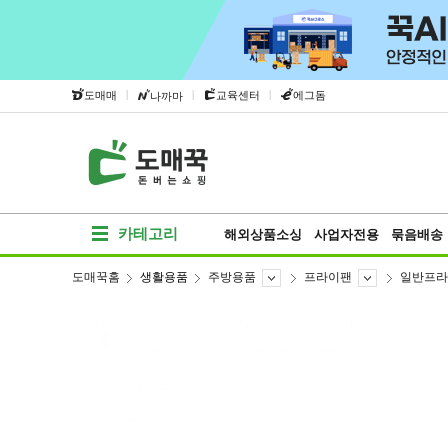
|
|
|
도매매
교육센터
에그돔
나까마
카테고리
해외상품소싱
사업자전용
묶음배송
도매꾹홈
생활용품
주방용품
프라이팬
일반프라