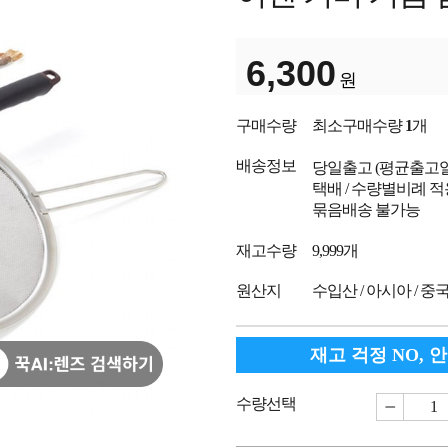
6,300
원
구매수량
최소구매수량
1
개
배송정보
당일출고
(평균출고
택배 / 수량별비례 적
묶음배송 불가능
재고수량
9,999개
원산지
수입산 / 아시아 / 중
재고 걱정 NO, 
수량선택