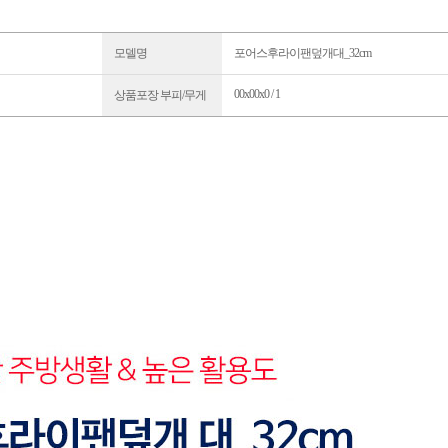
모델명
포어스후라이팬덮개대_32cm
00x00x0 / 1
상품포장 부피/무게