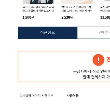
국산 프리미엄 3D심리스 자외
[벌크] 포어스 원형접시 뚜껑
국산 양변
선차단 쿨토시 여름 팔토시 냉
세트 그레이 전자레인지 커버
양변기 
감토시 UV차단
기름튐방지 전자렌지받침대
1,900
2,530
11,50
원
원
푸드커버
구매후기
상품정보
상세설명 이미지 사용여부
사용허용