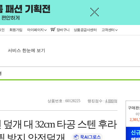
그인
회원가입
마이페이지
장바구니
상품공급사센터
고객센터
서비스 한눈에 보기
천
상품번호 : 60128225
랭킹점수 :
4,880
점
구매완
이
2,301
덮개 대 32cm 타공 스텐 후라
지
2,326
 튐 방지 안전덮개