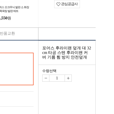
관심공급사
럭스 오크무늬 발판 소 화장
 목욕탕 발판 매트
1,550
원
반품교환
포어스 후라이팬 덮개 대 32
cm 타공 스텐 후라이팬 커
버 기름 튐 방지 안전덮개
수량선택