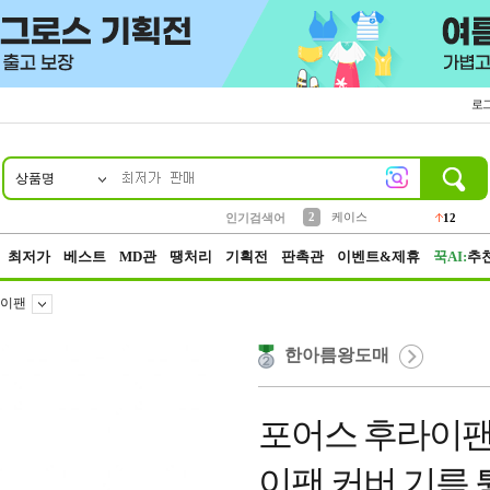
로
상품명
10
1
4
5
6
7
8
9
파우치
등산
벨트
실리콘
양말
모자
양산
여성패션
152
395
555
12
1
1
5
3
2
케이스
인기검색어
12
3
생수
454
최저가
베스트
MD관
땡처리
기획전
판촉관
이벤트&제휴
꾹AI:
추
이팬
한아름왕도매
포어스 후라이팬 
이팬 커버 기름