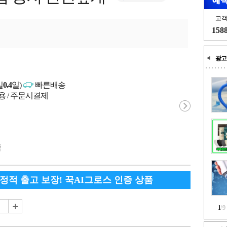
고
158
광고
일
0.4
일)
빠른배송
용 / 주문시결제
국
안정적 출고 보장! 꾹AI그로스 인증 상품
1
/
9