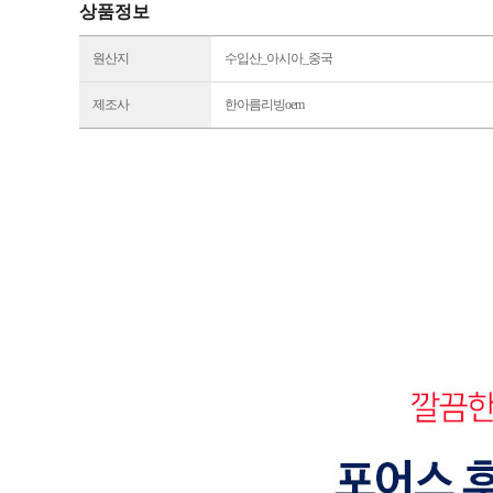
상품정보
원산지
수입산_아시아_중국
제조사
한아름리빙oem