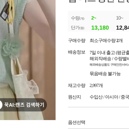
수량
2~
10~
(개)
13,180
12,8
단가
(원)
구매수량
최소구매수량
2
개
배송정보
7일 이내 출고
(평균
해외직배송 / 수량별
해외배송상품도 구매안전서비스
묶음배송 불가능
재고수량
2,997개
원산지
수입산 / 아시아 / 중
옵션선택