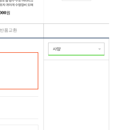
영모 남 방수 수모 머리띠끄
 모자 귀마개 수영장비 도매
000
원
반품교환
사양