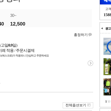
고
158
30~
40
12,500
광고
흥정하기
출고일
0.9
일)
비례 적용 / 주문시결제
(에스크로)가 적용되니 안심하고 주문하세요
국
1
/
10
전체옵션보기