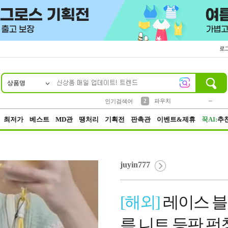
로
상품명
10
1
4
5
6
7
8
9
키링
미니
말랑이
선풍기
가방
양말
짱구
텀블러
23
2
1
1
7
3
2
파우치
인기검색어
3
모자
최저가
베스트
MD관
땡처리
기획전
판촉관
이벤트&제휴
꾹AI:
추
juyin777
[해외]
레이스 블
름 니트 등판 펀