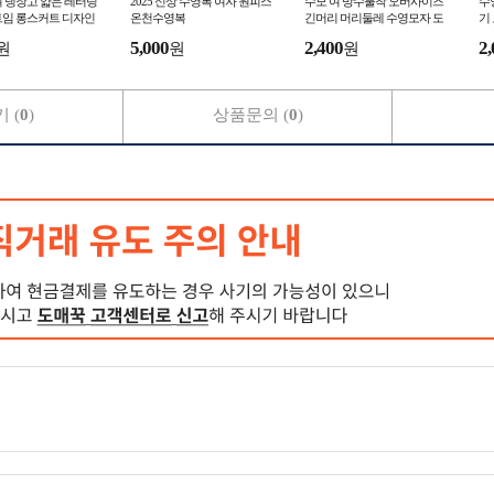
 냉장고 얇은 레터링
2025 신상 수영복 여자 원피스
수모 여 방수불착 오버사이즈
수
트임 롱스커트 디자인
온천수영복
긴머리 머리둘레 수영모자 도
기
슬림
매
5,000
2,400
2,
원
원
원
 (
0
)
상품문의 (
0
)