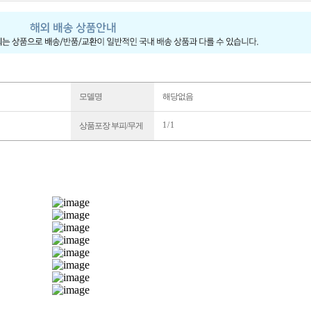
모델명
해당없음
1 / 1
상품포장 부피/무게