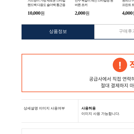
겨드랑이 가방 새로운 스타일
진주 목걸이 체인 스타일링 원
원피스 여
핸드백 다용도 숄더백 통근용
버튼 초커
프린트 
감 반팔 
10,000
2,000
4,000
원
원
구매후기
상품정보
상세설명 이미지 사용여부
사용허용
이미지 사용 가능합니다.