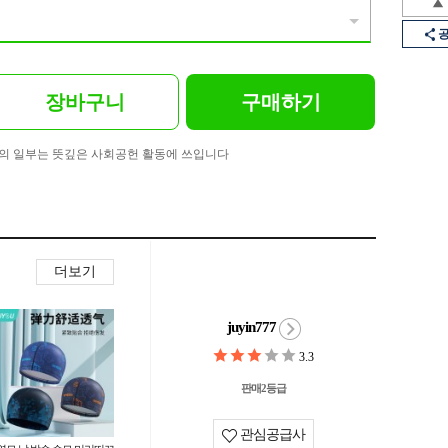
장바구니
구매하기
의 일부는 뜻깊은 사회공헌 활동에 쓰입니다
더보기
juyin777
3.3
판매2등급
관심공급사