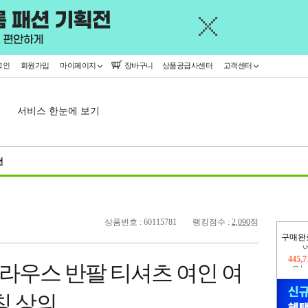
그인
회원가입
마이페이지
장바구니
상품공급사센터
고객센터
서비스 한눈에 보기
천
상품번호 : 60115781
랭킹점수 :
2,090
점
구매완
오늘
181,
라우스 반팔 티셔츠 여인 여
445,
칭 상의