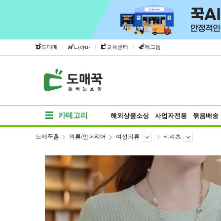
|
|
|
도매매
교육센터
에그돔
나까마
카테고리
해외상품소싱
사업자전용
묶음배송
도매꾹홈
의류/언더웨어
여성의류
티셔츠