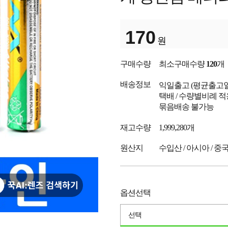
170
원
구매수량
최소구매수량
120
개
배송정보
익일출고
(평균출고
택배 / 수량별비례 적
묶음배송 불가능
재고수량
1,999,280개
원산지
수입산 / 아시아 / 중
옵션선택
선택