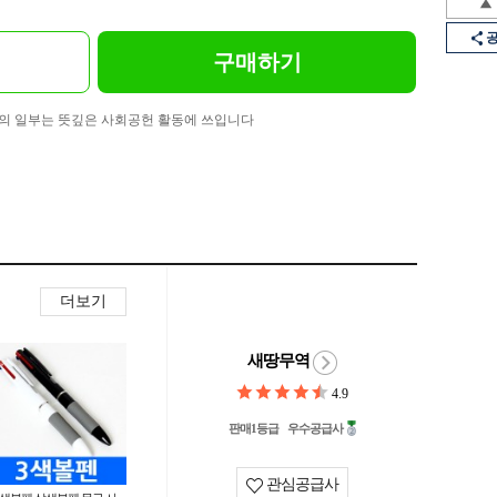
구매하기
의 일부는 뜻깊은 사회공헌 활동에 쓰입니다
더보기
새땅무역
4.9
판매1등급
우수공급사
관심공급사