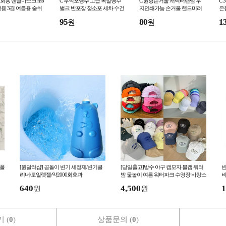
일회용 덴탈마스크 mb
C 부직포행주 고급 독일행주
C 원형손거울 캐릭터랜덤 무
C
용 3겹 여름용 숨쉬
벌크 반포장 청소포 세차 수건
지인쇄가능 손거울 핸드미러
은
수 차단 kc인증 부직
타올 천연펄프 모델하우스 아
미니 미용 거울 화장용 미용실
학
95
80
1
원
원
 병원
파트분양 판촉
네일샵 식당 판촉물
무
 폴
[원달러샵] 곰돌이 변기 세정제/변기클
[당일출고]방수 야구 캡모자 볼캡 워터
반
리너/토일렛젤/약2000회효과
밤 물놀이 여름 워터파크 수영장 바캉스
바
나일론 모음전
640
4,500
1
원
원
 (
0
)
상품문의 (
0
)