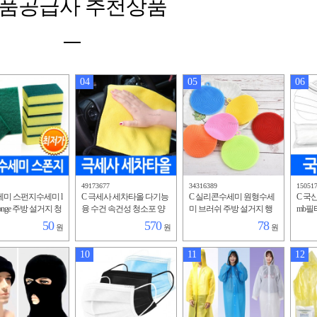
품공급사 추천상품
04
05
06
49173677
34316389
15051
세미 스펀지수세미 l
C 극세사 세차타올 다기능
C 실리콘수세미 원형수세
C 국
sponge 주방 설거지 청
융 수건 속건성 청소포 양
미 브러쉬 주방 설거지 행
mb필
물 기념품 행주 녹
면 흡수성 우수 특수 타월
주 판촉 홍보 팬션수세미
숨쉬기
50
570
78
원
원
원
 팬션수세미
벨벳 두툼한행주 수건
청소솔 냄비받침
증 부
10
11
12