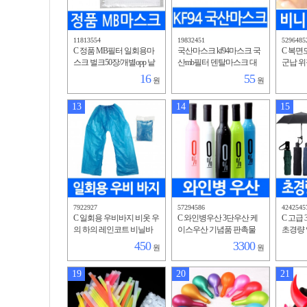
11813554
19832451
5296485
C 정품 MB필터 일회용마
국산마스크 kf94마스크 국
C 복면
스크 벌크50장/개별opp 낱
산mb필터 덴탈마스크 대
군납 위
개포장 MB필터 휴대용 판
형 황사 방역 미세먼지 유
마스크 
16
55
원
원
촉용 홍보용
해물질 KF-94 식약처 FDA
리드 
인증
13
14
15
7922927
57294586
4242545
C 일회용 우비바지 비옷 우
C 와인병우산 3단우산 케
C 고급
의 하의 레인코트 비닐바
이스우산 기념품 판촉물
초경량 
지 물청소 작업복 공사용
사은품 인쇄 기념품 접는
암막 차
450
3300
원
원
우산
암막 가
겸용
19
20
21