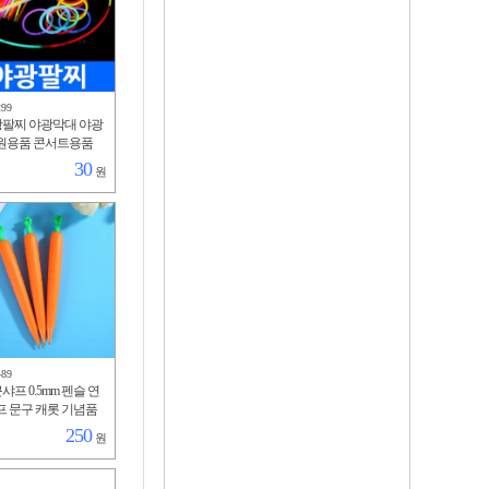
299
광팔찌 야광막대 야광
원용품 콘서트용품
축제 클럽 형광봉 스
30
원
짝이 야간 행사
489
샤프 0.5mm 펜슬 연
프 문구 캐롯 기념품
 사은품 행사 당근
250
원
보용 인쇄가능