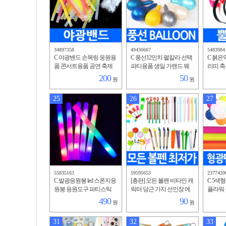
34897358
49436667
5483984
C 야광밴드 손목링 응원용
C 풍선12인치 펄칼라 선택
C 붉은악
품 콘서트용품 공연 축제
파티용품 생일 가랜드 웨
리띠 
파티 클럽 형광봉 스틱 반
딩 이벤트용 프로포즈 페
이벤트 
200
50
원
원
짝이 야간 인쇄가능
스티벌 연출 벌룬 전문가
스튬 핼
용
파티
25
26
27
55835163
59595653
2377420
C 발광응원봉 led 스폰지응
[총판] 모든 볼펜 비타민 캐
C 5색
원봉 응원도구 파티스틱
릭터 당근 가지 선인장 에
플라워 
발광봉 발광스틱 체육 운
코 종이 동물부채 과일부
볼펜 문
490
90
원
원
동회 소풍 콘서트 행사용
채 토끼 고양이 마카롱 알
인쇄 가
약
31
32
33