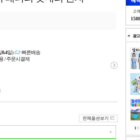
고
158
광고
일
0.4
일)
빠른배송
용 / 주문시결제
국
전체옵션보기
1
/
9