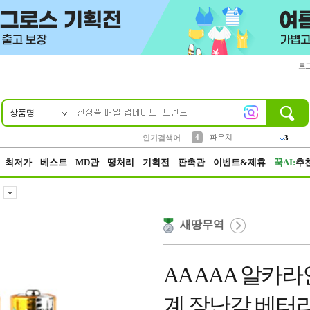
로
상품명
10
1
2
3
6
7
8
9
벨트
생수
케이스
실리콘
양말
여성패션
장갑
led
4
1
1
2
4
1
4
파우치
인기검색어
3
5
등산
1
최저가
베스트
MD관
땡처리
기획전
판촉관
이벤트&제휴
꾹AI:
추
새땅무역
AA AAA 알카
계 장난감 베터