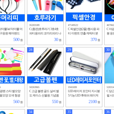
35203189
47149522
46706
마뿔 led 악마뿔 머
C (총판)호루라기 3호4호
C 픽셀안경(2줄) 행사용 파
C 야
축구응원 헤어밴드
파티용피리 코끼리피리 나
티 이벤트 연출 캐릭터 분
봉 응
행사 코스프레 코
팔 피리 부부젤라 입피리
장 안경 선글라스 코스프
공연 
500
30
370
원
원
원
러윈 할로윈 분장
레 분장 가면
틱 반
28
29
30
6
50263965
1941699
52031
형광펜 스타 별모양
C 고급 볼펜 골드 실버 별
LED 레이저 포인터 지시봉
C 당근
꽃모양 오색 형광
도 케이스 선물용 기념품
5기능 LED 후레쉬 레이져
필 샤
구 사무 펜류 판촉
판촉물 볼펜용 만년필용
포인트 볼펜 자석 지휘봉
답레품
560
550
2100
원
원
원
능 별 홍보물
종이 상자
인쇄 펫 장난감
펜 홍
34
35
36