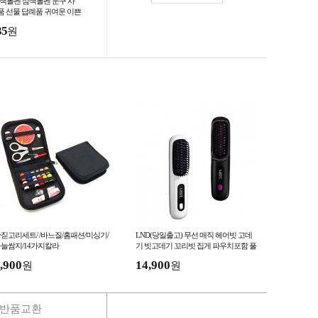
 3색볼펜 삼색볼펜 문구 사
품 선물 답례품 귀여운 이쁜
교 학원 인쇄 판촉 볼펜 사
35
원
용 학용품
짇고리세트/ /바느질/홈패션/미싱기/
LND(당일출고) 무선 매직 헤어빗 고데
늘쌈지/14가지칼라
기 빗고데기 꼬리빗 집게 파우치포함 풀
세트 브러쉬 휴대용 여행 헤어
,900
14,900
원
원
반품교환