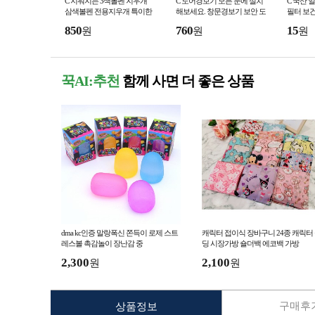
C 지워지는 3색볼펜 지우개
C 도어경보기 모든 문에 설치
C 국산 
삼색볼펜 전용지우개 특이한
해보세요. 창문경보기 보안 도
필터 보건
볼펜 노크 판촉물 단체선물 홍
난 방범용품 알림 알람 돔형
기편한 방
850
760
15
원
원
원
보물제작 인쇄가능
카메라 모형 감시카
포 사은품
꾹AI:추천
함께 사면 더 좋은 상품
dma kc인증 말랑폭신 쫀득이 로제 스트
캐릭터 접이식 장바구니 24종 캐릭터
레스볼 촉감놀이 장난감 중
딩 시장가방 숄더백 에코백 가방
2,300
2,100
원
원
구매후기
상품정보