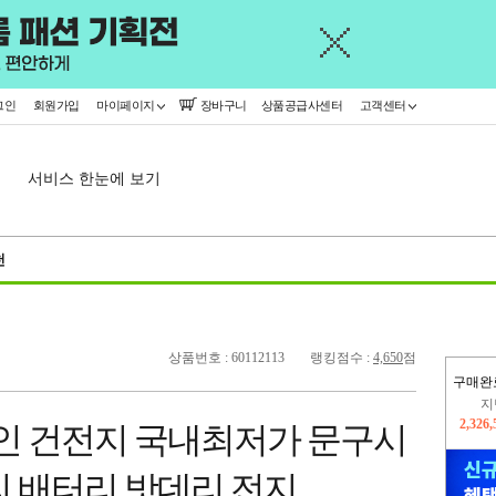
그인
회원가입
마이페이지
장바구니
상품공급사센터
고객센터
서비스 한눈에 보기
천
상품번호 : 60112113
랭킹점수 :
4,650
점
구매완
지
2,326
라인 건전지 국내최저가 문구시
이
2,393
리 배터리 밧데리 전지