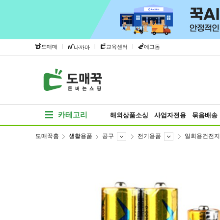
|
|
|
도매매
교육센터
에그돔
나까마
카테고리
해외상품소싱
사업자전용
묶음배송
도매꾹홈
생활용품
공구
전기용품
일회용건전지