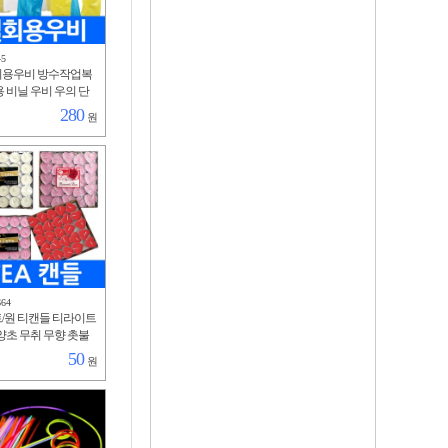
45
회용우비 방수작업복
 비닐 우비 우의 단
방수 작업복 행사용
280
원
물청소
664
트/원 티캔들 티라이트
양초 무취 무향 촛불
 파티 무드 연출 발
50
원
 로맨틱 식사 프로