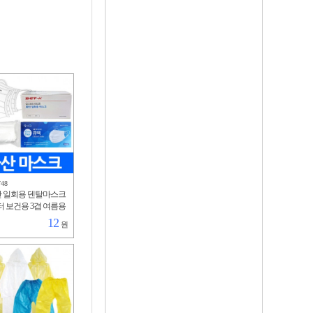
748
산 일회용 덴탈마스크
터 보건용 3겹 여름용
편한 방수 차단 kc인
12
원
직포 사은품 병원