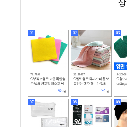
상
01
02
03
7917998
22169937
9420906
C 부직포행주 고급 독일행
C 벨벳행주 극세사 타올 보
C 청수
주 벌크 반포장 청소포 세
풀없는 행주 흡수가 잘되
oofah 
차 수건 타올 천연펄프 모
는 청소포 세차 주방용 걸
소 홍보
95
74
원
원
델하우스 아파트분양 판촉
레 수건 손수건
슨냄비
07
08
09