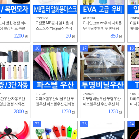
2
32495558
48337004
22619
모자 방한 검정 비니
C 정품 MB필터 일회용 마
C 레인코트 eva우비 다회용
C 일
장 분장 니트 복면
스크 50장씩opp포장 부직
우비 단추형 방수 휴대용
휴대용
얼굴 바람막이 그
포 멜트블로운 먼지 차단
비닐 우의 비옷 방수 작업
추형 
1200
20
850
원
원
원
오토바이 라이더
보호 방진 방수
복 행사용 야외 물청소
야외 
16
17
18
7
2171784
2203604
44071
 3단우산 자동우산
C 파스텔우산 비닐우산 투
C 투명비닐우산 투명우산
C/하
양산 검정 자외선
명우산 파스텔우산 편의점
파스텔우산 우산 우산 화
미니 
단 자동3단 접이식
우산 얇은 가벼운 일회용
이트 투명 일회용 간편우
이벤트
2800
1230
1230
원
원
원
볍고 튼튼한 양산
단기간 소품 간편한
산 편의점 장우산 가벼운
렌타인
우산
포
22
23
24