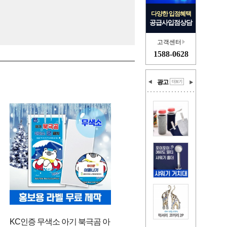
다양한 입점혜택
공급사입점상담
고객센터
1588-0628
광고
KC인증 무색소 아기 북극곰 아