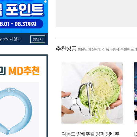
창 보이지않기
창닫기
추천상품
회원님이 선택한 상품과 함께 추천해드리
다용도 양배추칼 양파 양배추