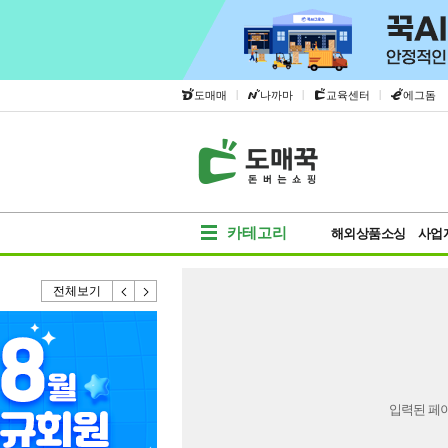
|
|
|
도매매
나까마
교육센터
에그돔
카테고리
해외상품소싱
사업
전체보기
입력된 페