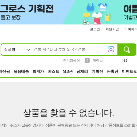
로그인
회원가입
마이페
상품명
10
1
4
5
6
7
8
9
파우치
등산
벨트
실리콘
양말
모자
양산
여성패션
152
395
555
12
1
1
5
3
2
케이스
인기검색어
12
3
생수
454
자전용
묶음배송
최저가
베스트
MD관
땡처리
기획전
판촉관
이벤트&
상품을 찾을 수 없습니다.
이지의 주소가 잘못되었거나, 상품이 판매종료 또는 삭제되어 해당 상품정보를 조회할 