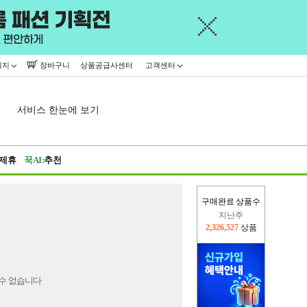
이지
장바구니
상품공급사센터
고객센터
서비스 한눈에 보기
제휴
꾹AI:
추천
구매완료 상품수
지난주
2,326,527
상품
이번주
2,225,560
상품
수 없습니다