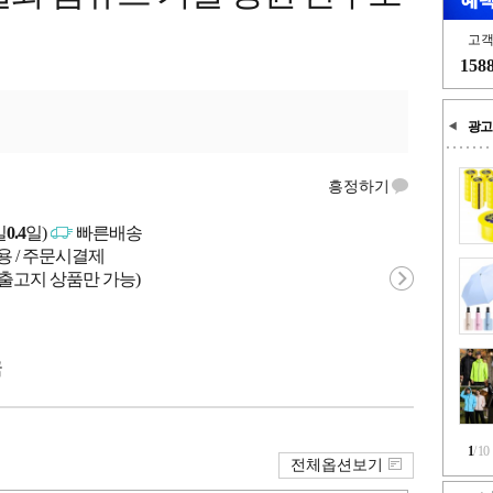
고
158
광고
흥정하기
일
0.4
일)
빠른배송
용 / 주문시결제
 출고지 상품만 가능)
국
1
/
10
전체옵션보기