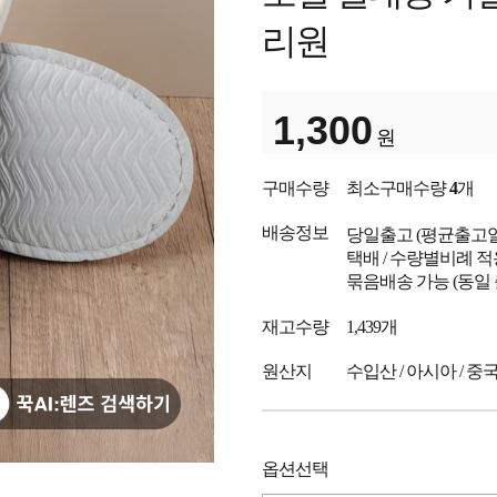
리원
1,300
원
구매수량
최소구매수량
4
개
배송정보
당일출고
(평균출고
택배 / 수량별비례 적
묶음배송 가능 (동일
재고수량
1,439개
원산지
수입산 / 아시아 / 중
옵션선택