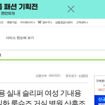
그인
회원가입
마이페이지
장바구니
상품공급사센터
고객센터
서비스 한눈에 보기
천
상품번호 : 60019263
랭킹점수 :
4,490
점
구매완
오늘
279,
용 실내 슬리퍼 여성 기내용
445,
실화 룸슈즈 거실 병원 산후조