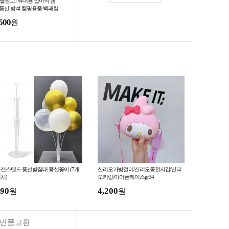
별별창고] 휴대용 접이식 캠
 등산 방석 캠핑용품 백패킹
트 야외돗자리 1인용 소형
600
원
선스탠드 풍선받침대 풍선꽂이 (7개
산리오가방걸이/산리오동전지갑/산리
치)
오키링/이어폰케이스gr34
90
4,200
원
원
반품교환