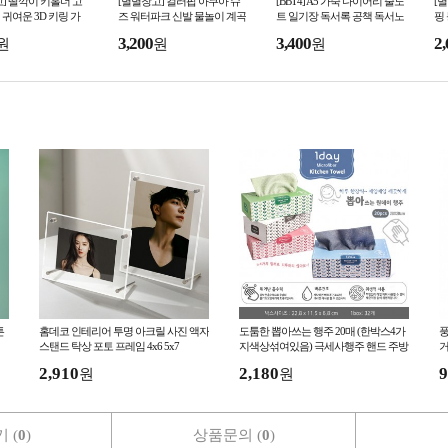
] 딸깍이 키홀더 고
[별별창고] 컬러팝 아쿠아 슈
[BBT4] A5 가죽 다이어리 줄노
[
귀여운 3D 키링 가
즈 워터파크 신발 물놀이 계곡
트 일기장 독서록 공책 독서노
핑
수영 수영장 서핑 워터 해수욕
트 독서기록장 연습장 오답노
매
3,200
3,400
2,
원
원
원
장
트
튼
홈데코 인테리어 투명 아크릴 사진 액자
도툼한 뽑아쓰는 행주 20매 (한박스4가
풍
스탠드 탁상 포토 프레임 4x6 5x7
지색상섞여있음) 극세사행주 핸드 주방
거
타올 키친타올 주방행주
2,910
2,180
9
원
원
 (
0
)
상품문의 (
0
)