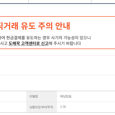
모델명
해당없음
2 / 10
상품포장 부피/무게