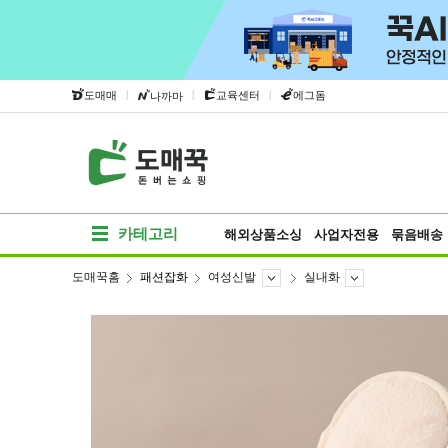
|
|
|
도매매
교육센터
에그돔
나까마
카테고리
해외상품소싱
사업자전용
묶음배송
도매꾹홈
패션잡화
여성신발
실내화