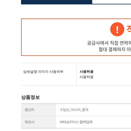
상세설명 이미지 사용여부
사용허용
사용허용
상품정보
원산지
수입산_아시아_중국
제조사
㈜태성커머스 협력업체