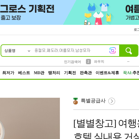
로
상품명
10
1
4
5
6
7
8
9
키링
미니
말랑이
선풍기
가방
양말
짱구
텀블러
23
2
1
1
7
3
2
파우치
인기검색어
3
모자
최저가
베스트
MD관
땡처리
기획전
판촉관
이벤트&제휴
꾹AI:
추
특별공급사
[별별창고] 여행
호텔 실내용 거