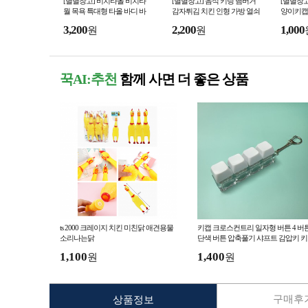
[별별창고] 비치타올 비치타
[별별창고] 음식 키링 햄버거
[별별창고
월 목욕 특대형 타올 바디 바
감자튀김 치킨 인형 가방 열쇠
양이키캡 
스 대형 수건 큰수건 샤워 바
고리 키홀더 핸드폰 꾸미기 바
방꾸미기
3,200
2,200
1,000
원
원
디타월
지 백꾸
꾹AI:추천
함께 사면 더 좋은 상품
ts 2000 크레이지 치킨 미친닭 애견용물
키캡 크로스컨트리 일자형 버튼 4 버
소리나는닭
단색 버튼 압축풀기 샤프트 감압키 키
걸쇠 마카롱 4
1,100
1,400
원
원
구매후기
상품정보