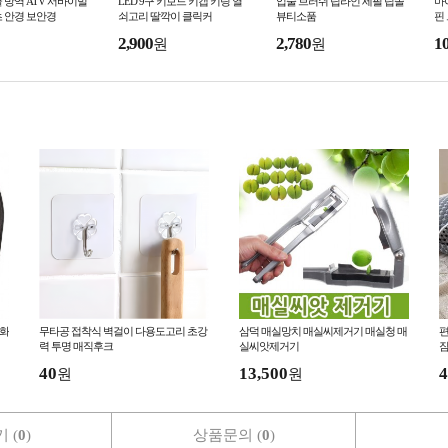
 방역 ATV 서바이벌
LED 9구 키보드 키캡 키링 열
입술 브러쉬 립라인 세필 립솔
마
 안경 보안경
쇠고리 딸깍이 클릭커
뷰티소품
핀
2,900
2,780
1
원
원
내화
무타공 접착식 벽걸이 다용도고리 초강
삼덕 매실망치 매실씨제거기 매실청 매
편
력 투명 매직후크
실씨앗제거기
잠
40
13,500
4
원
원
 (
0
)
상품문의 (
0
)