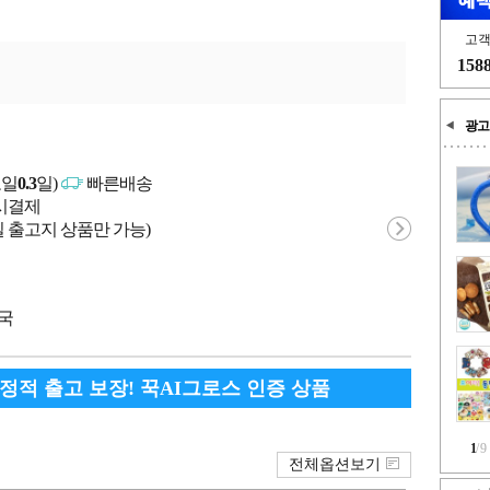
고
158
광고
고일
0.3
일)
빠른배송
문시결제
 출고지 상품만 가능)
중국
안정적 출고 보장! 꾹AI그로스 인증 상품
1
/
9
전체옵션보기