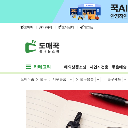
|
|
|
도매매
교육센터
에그돔
나까마
카테고리
해외상품소싱
사업자전용
묶음배송
도매꾹홈
문구
사무용품
문구용품
문구세트