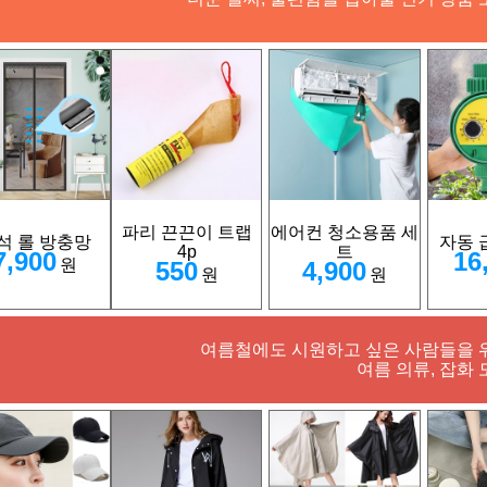
파리 끈끈이 트랩
에어컨 청소용품 세
석 롤 방충망
자동 
4p
트
7,900
16
원
550
4,900
원
원
여름철에도 시원하고 싶은 사람들을 
여름 의류, 잡화 