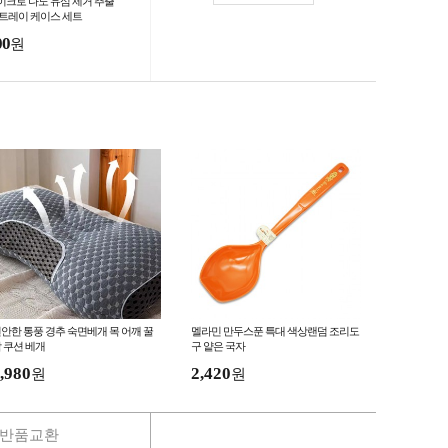
이크로 나노 유심 제거 추출
 트레이 케이스 세트
00
원
안한 통풍 경추 숙면베개 목 어깨 꿀
멜라민 만두스푼 특대 색상랜덤 조리도
 쿠션 베개
구 얕은 국자
,980
2,420
원
원
반품교환