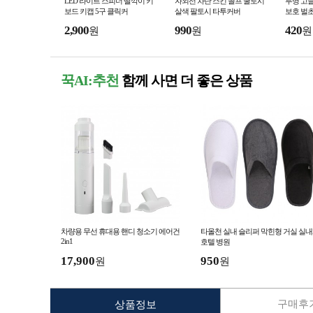
LED 라이트 스피너 딸깍이 키
자외선 차단 스킨 골프 쿨토시
투명 고글
보드 키캡 5구 클릭커
살색 팔토시 타투커버
보호 벌초
2,900
990
420
원
원
원
꾹AI:추천
함께 사면 더 좋은 상품
차량용 무선 휴대용 핸디 청소기 에어건
타올천 실내 슬리퍼 막힌형 거실 실
2in1
호텔 병원
17,900
950
원
원
구매후기
상품정보