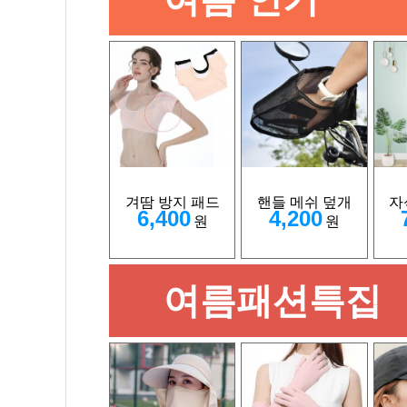
겨땀 방지 패드
핸들 메쉬 덮개
자
6,400
4,200
원
원
여름패션특집