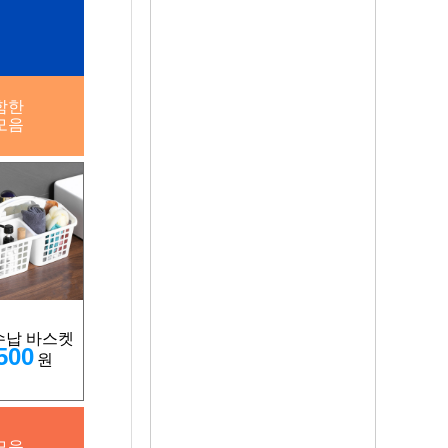
함한
모음
수납 바스켓
500
원
모음