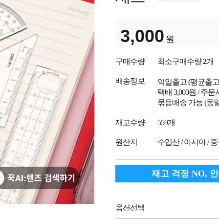
3,000
원
구매수량
최소구매수량
2
개
배송정보
익일출고
(평균출
택배 3,000원 / 주
묶음배송 가능 (동일
재고수량
559개
원산지
수입산 / 아시아 / 
재고 걱정 NO, 
옵션선택