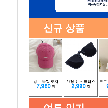
신규 상품
방수 볼캡 모자
안경 위 선글라스
도트
7,980
2,990
원
원
여름 인기