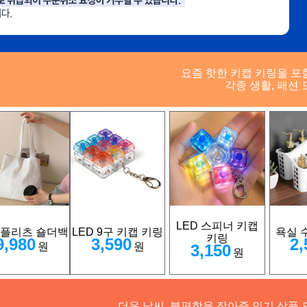
요즘 핫한 키캡 키링을 포
각종 생활, 패션 
LED 스피너 키캡
 플리츠 숄더백
LED 9구 키캡 키링
욕실 
키링
9,980
3,590
2,
원
원
3,150
원
더운 날씨, 불편함을 잡아줄 인기 상품 