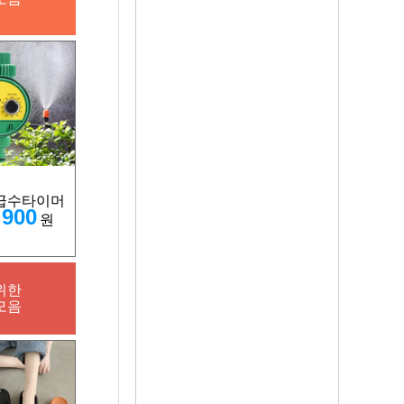
급수타이머
,900
원
위한
모음