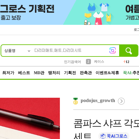
로
상품명
10
1
4
5
6
7
8
9
파우치
등산
벨트
실리콘
양말
모자
양산
여성패션
152
395
555
12
1
1
5
3
2
케이스
12
인기검색어
3
생수
454
최저가
베스트
MD관
땡처리
기획전
판촉관
이벤트&제휴
꾹AI:
추
podojus_growth
콤파스 샤프 각도
세트