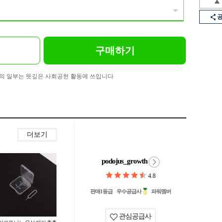
구매하기
의 일부는 뜻깊은 사회공헌 활동에 쓰입니다
더보기
podojus_growth
4.8
판매1등급
우수공급사
파워멤버
관심공급사