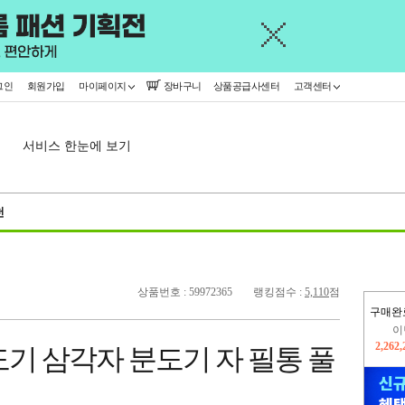
그인
회원가입
마이페이지
장바구니
상품공급사센터
고객센터
서비스 한눈에 보기
천
상품번호 : 59972365
랭킹점수 :
5,110
점
이
구매완
2,262
지
2,326
기 삼각자 분도기 자 필통 풀