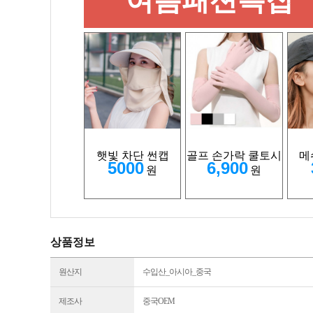
햇빛 차단 썬캡
골프 손가락 쿨토시
메
5000
6,900
원
원
상품정보
원산지
수입산_아시아_중국
제조사
중국OEM