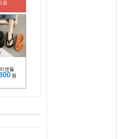
모음
리샌들
300
원