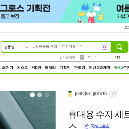
로
상품명
10
1
2
4
5
6
7
8
9
파우치
케이스
등산
벨트
실리콘
양말
모자
양산
여성패션
152
395
555
12
12
1
1
5
3
3
생수
인기검색어
454
최저가
베스트
MD관
땡처리
기획전
판촉관
이벤트&제휴
꾹AI:
추
podojus_growth
휴대용 수저 세트
스