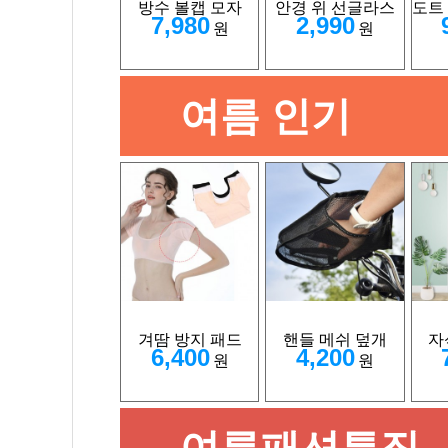
방수 볼캡 모자
안경 위 선글라스
도트
7,980
2,990
원
원
여름 인기
겨땀 방지 패드
핸들 메쉬 덮개
자
6,400
4,200
원
원
여름패션특집