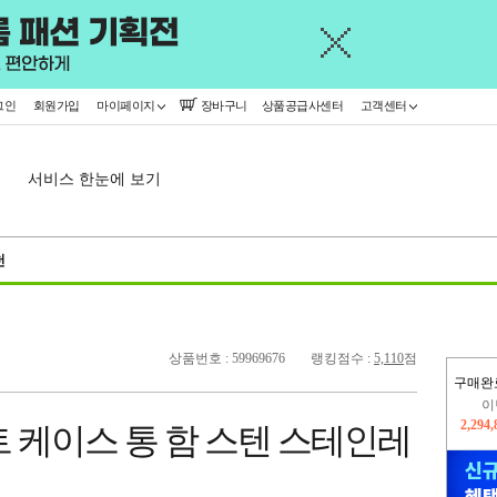
그인
회원가입
마이페이지
장바구니
상품공급사센터
고객센터
서비스 한눈에 보기
천
상품번호 : 59969676
랭킹점수 :
5,110
점
구매완
지
2,326
 케이스 통 함 스텐 스테인레
이
2,294