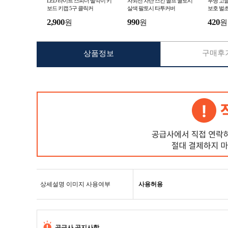
LED 라이트 스피너 딸깍이 키
자외선 차단 스킨 골프 쿨토시
투명 고글
보드 키캡 5구 클릭커
살색 팔토시 타투커버
보호 벌초
2,900
990
420
원
원
원
구매후기
상품정보
상세설명 이미지 사용여부
사용허용
공급사 공지사항