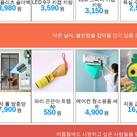
 플리츠 숄더백
LED 9구 키캡 키링
욕실 
키링
9,980
3,590
2,
원
원
3,150
원
더운 날씨, 불편함을 잡아줄 인기 상품 
파리 끈끈이 트랩
에어컨 청소용품 세
석 롤 방충망
자동 
4p
트
7,900
16
원
550
4,900
원
원
여름철에도 시원하고 싶은 사람들을 