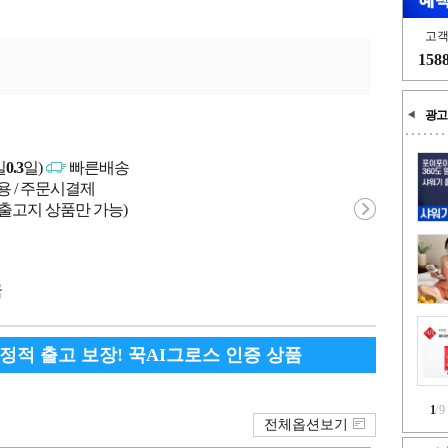
고
158
광고
일
0.3
일)
빠른배송
용 / 주문시결제
 출고지 상품만 가능)
국
안정적 출고 보장! 꾹AI그로스 인증 상품
1
/
9
전체옵션보기