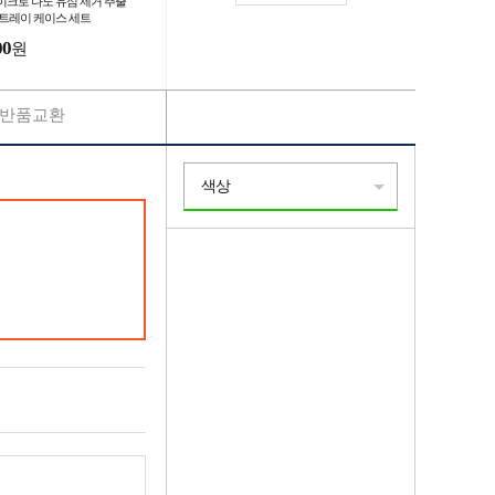
이크로 나노 유심 제거 추출
 트레이 케이스 세트
00
원
반품교환
색상