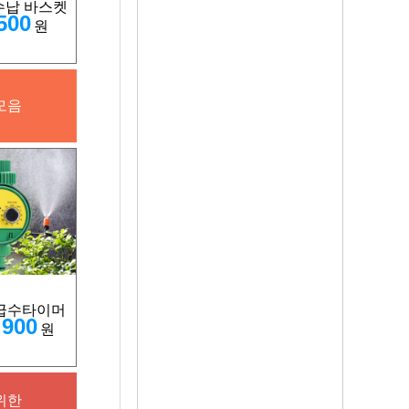
수납 바스켓
500
원
모음
급수타이머
,900
원
위한