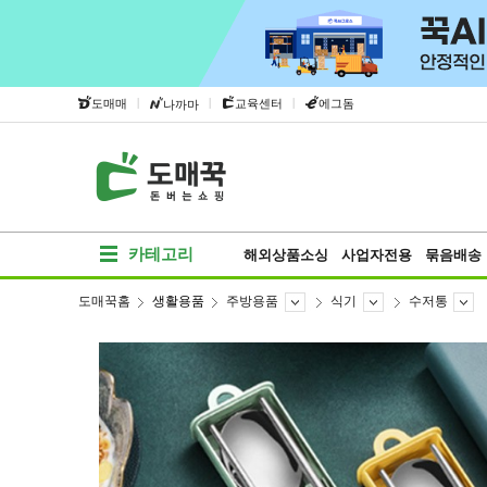
|
|
|
도매매
교육센터
에그돔
나까마
카테고리
해외상품소싱
사업자전용
묶음배송
도매꾹홈
생활용품
주방용품
식기
수저통