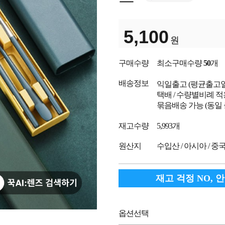
5,100
원
구매수량
최소구매수량
50
개
배송정보
익일출고
(평균출고
택배 / 수량별비례 적
묶음배송 가능 (동일
재고수량
5,993개
원산지
수입산 / 아시아 / 중
재고 걱정 NO, 
옵션선택