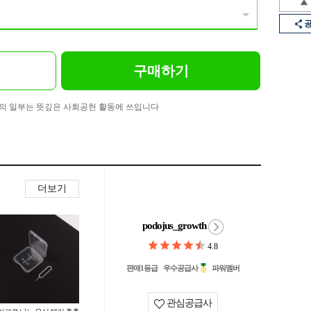
구매하기
의 일부는 뜻깊은 사회공헌 활동에 쓰입니다
더보기
podojus_growth
4.8
판매1등급
우수공급사
파워멤버
관심공급사