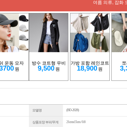
여름 의류, 잡화 
쉬 운동 모자
방수 코트형 우비
가방 포함 레인코트
쪼
3700
9,500
18,900
3,
원
원
원
(BD-2028)
모델명
21cmx15cm / 0.8
상품포장 부피/무게