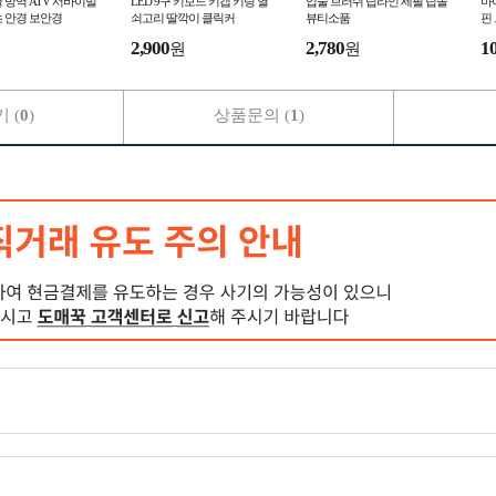
 방역 ATV 서바이벌
LED 9구 키보드 키캡 키링 열
입술 브러쉬 립라인 세필 립솔
마
 안경 보안경
쇠고리 딸깍이 클릭커
뷰티소품
핀
2,900
2,780
1
원
원
 (
0
)
상품문의 (
1
)