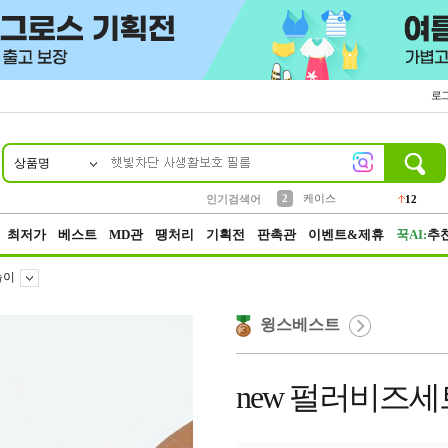
로
상품명
10
1
4
5
6
7
8
9
파우치
등산
벨트
실리콘
양말
모자
양산
여성패션
152
395
555
12
1
1
5
3
2
케이스
인기검색어
12
3
생수
454
최저가
베스트
MD관
땡처리
기획전
판촉관
이벤트&제휴
꾹AI:
추
놀이
윙스베스트
new 펄러비즈세