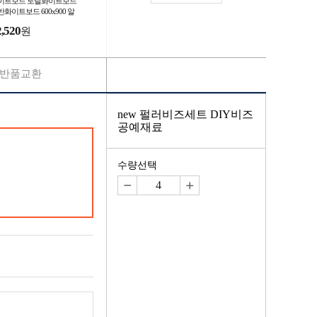
이트보드 토탈화이트보드
화이트보드 600x900 알
미늄화이트보드 칠판
2,520
원
반품교환
new 펄러비즈세트 DIY비즈
공예재료
수량선택