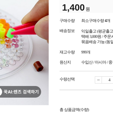
1,400
원
구매수량
최소구매수량
4
개
배송정보
익일출고
(평균출
택배 3,000원 / 주
묶음배송 가능 (동일
재고수량
999개
원산지
수입산 / 아시아 / 
수량선택
총 상품금액(수량)