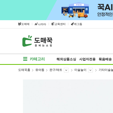
|
|
|
도매매
교육센터
에그돔
나까마
카테고리
해외상품소싱
사업자전용
묶음배송
도매꾹홈
유아동
완구/매트
미술놀이
기타미술