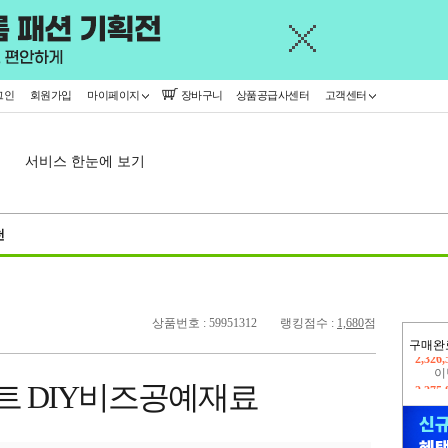
그인
회원가입
마이페이지
장바구니
상품공급사센터
고객센터
서비스 한눈에 보기
천
상품번호 : 59951312
랭킹점수 :
1,680
점
구매완
이
2,275
트 DIY비즈공예재료
지
2,326