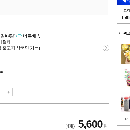
고
158
광고
고일
0.4
일)
빠른배송
문시결제
 출고지 상품만 가능)
중국
1
/
9
5,600
(
4
개)
원