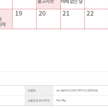
모델명
new 펄러비즈세트 DIY비즈공예재료
0cm / 0kg
상품포장 부피/무게