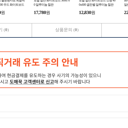
 월중행사표 A(달력
토탈 일반 화이트보드 500x70
토탈 일반 화이트보드 소형 40
화
x900 우드 화이트보드
0 알루미늄 칠판
0x600 골든벨 알루미늄 칠판
일반
칠판
루
0
17,780
12,830
2
원
원
원
 (
0
)
상품문의 (
0
)