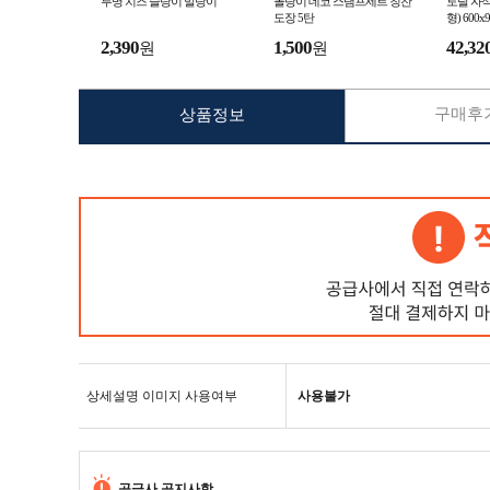
투명 치즈 슬랑이 말랑이
몰랑이 데코 스탬프세트 칭찬
토탈 자석
도장 5탄
형) 600
계획표 
2,390
1,500
42,32
원
원
구매후기
상품정보
상세설명 이미지 사용여부
사용불가
공급사 공지사항