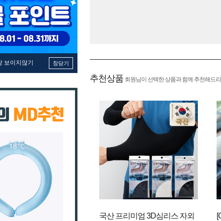
창 보이지않기
창닫기
추천상품
회원님이 선택한 상품과 함께 추천해드리
국산 프리미엄 3D심리스 자외