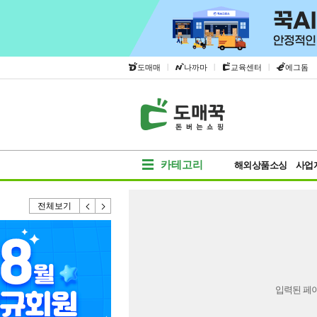
|
|
|
도매매
나까마
교육센터
에그돔
카테고리
해외상품소싱
사업
전체보기
입력된 페