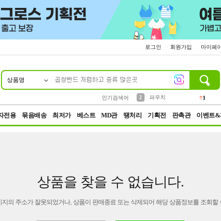
로그인
회원가입
마이페
상품명
10
1
4
5
6
7
8
9
키링
선풍기
말랑이
키캡
텀블러
가방
양말
양산
1
1
5
2
2
2
파우치
인기검색어
1
3
모자
2
자전용
묶음배송
최저가
베스트
MD관
땡처리
기획전
판촉관
이벤트&
상품을 찾을 수 없습니다.
이지의 주소가 잘못되었거나, 상품이 판매종료 또는 삭제되어 해당 상품정보를 조회할 