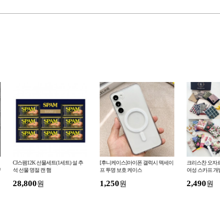
CJ스팸12K 선물세트(1세트) 설 추
[후니케이스]아이폰 갤럭시 맥세이
크리스찬 오자르
P
석 선물 명절 캔 햄
프 투명 보호 케이스
여성 스카프 개
꽃무늬 체크 사
28,800
1,250
2,490
원
원
원