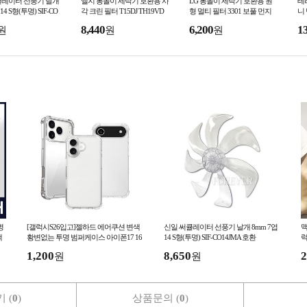
큘레이터 선풍기 날개
엘지 통돌이 세탁기 호환용 사
LG 통돌이 세탁기 호환용 원
테
14 S형(투명) SIF-CO
각 크린 필터 T15DJ TH19VD
형 멀티 필터 3301 보풀 먼지
니
T17SD T16SEF
호환
필터 T1503C T16SEF
리
8,440
6,200
1
원
원
원
명
[갤럭시S26입고]젤하드 에어쿠션 변색
신일 써큘레이터 선풍기 날개 8mm 7엽
맥
맥
황변없는 투명 범퍼케이스 아이폰17 16
14 S형(투명) SIF-CO14JMA 호환
S26 25 FE 울트라 A15 A25
1,200
8,650
2
원
원
 (
0
)
상품문의 (
0
)