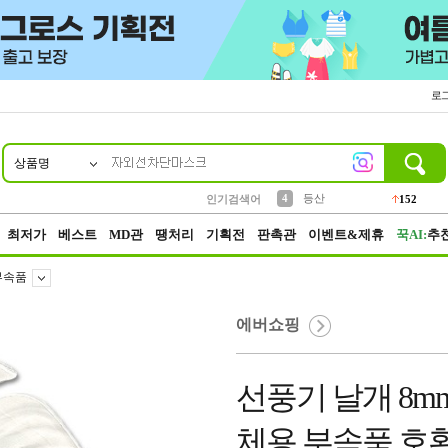
로
상품명
10
1
2
3
6
7
8
9
파우치
케이스
생수
실리콘
양말
모자
양산
여성패션
454
555
12
12
1
1
5
3
4
등산
인기검색어
152
5
벨트
395
최저가
베스트
MD관
땡처리
기획전
판촉관
이벤트&제휴
꾹AI:
추
부속품
에버쇼핑
선풍기 날개 8mm
체용 부속품 호