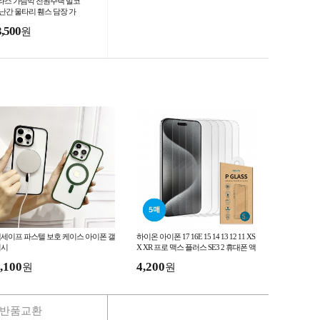
라스 가림막 전원주택 발코
 난간 울타리 휀스 담장 가
개 사생활보호
3,500
원
세이프 파스텔 보호 케이스 아이폰 갤
하이온 아이폰 17 16E 15 14 13 12 11 XS
럭시
X XR 프로 맥스 플러스 SE3 2 휴대폰 액
정보호 강화유리 필름 5매
,100
4,200
원
원
반품교환