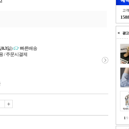
고
158
광고
일
0.3
일)
빠른배송
용 / 주문시결제
국
1
/
9