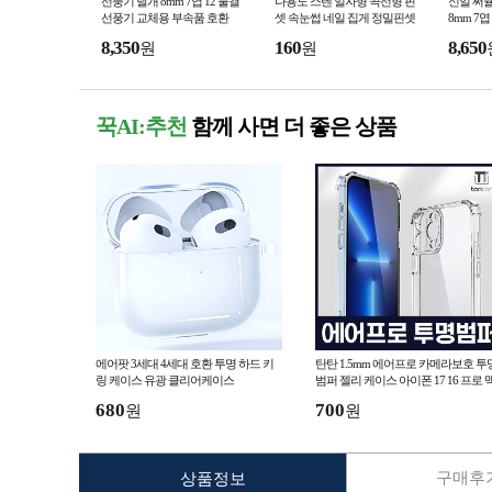
선풍기 날개 8mm 7엽 12 물결
다용도 스텐 일자형 곡선형 핀
신일 써
선풍기 교체용 부속품 호환
셋 속눈썹 네일 집게 정밀핀셋
8mm 7엽 
다꾸용품
14JMA 
8,350
160
8,650
원
원
꾹AI:추천
함께 사면 더 좋은 상품
에어팟 3세대 4세대 호환 투명 하드 키
탄탄 1.5mm 에어프로 카메라보호 투
링 케이스 유광 클리어케이스
범퍼 젤리 케이스 아이폰 17 16 프로 
스 갤럭시 S26 폴드 플립
680
700
원
원
구매후기
상품정보