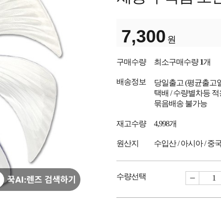
7,300
원
구매수량
최소구매수량
1
개
배송정보
당일출고
(평균출고
택배 / 수량별차등 적
묶음배송 불가능
재고수량
4,998개
원산지
수입산 / 아시아 / 중
수량선택