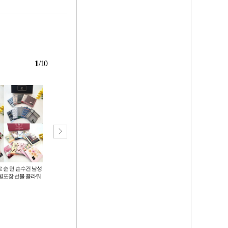
1
/
10
 순 면 손수건 남성
[D]신기종 렉스 강화유리 필름/샤오
탄탄 1.5mm 에어프로 카메라보호
별포장 선물 플라워
미 홍미노트8프로/A53 5G A33 5G A
투명 범퍼 젤리 케이스 아이폰 17 16
536 A336
은품
프로 맥스 갤럭시 S26 폴드 플립
450
700
원
원