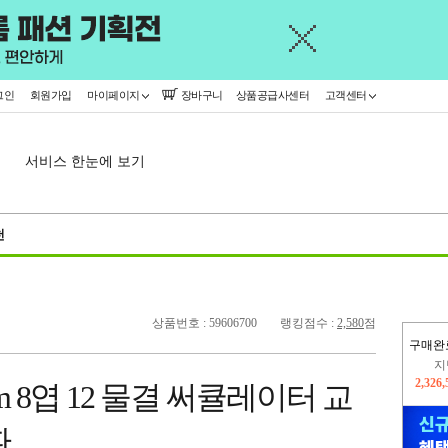
그인
회원가입
마이페이지
장바구니
상품공급사센터
고객센터
서비스 한눈에 보기
천
상품번호 : 59606700
랭킹점수 :
2,580
점
구매완
지
2,326
 8엽 12 물결 써큘레이터 교
이
2,299
환