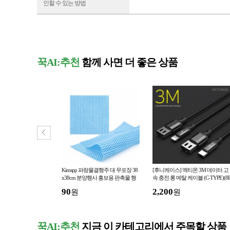
인할 수 있는 방법
꾹AI:추천
함께 사면 더 좋은 상품
8x40cm 시장백 시원
Kimspp 파랑물결행주 대 무포장 38
[후니케이스] 엑티몬 3M 데이터 고
냉백
x38cm 분양행사 홍보용 판촉물 행
속 충전 롱 메탈 케이블 (C-TYPE)(8
IN)
주
90
2,200
원
원
꾹AI:추천
지금 이 카테고리에서 주목할 상품