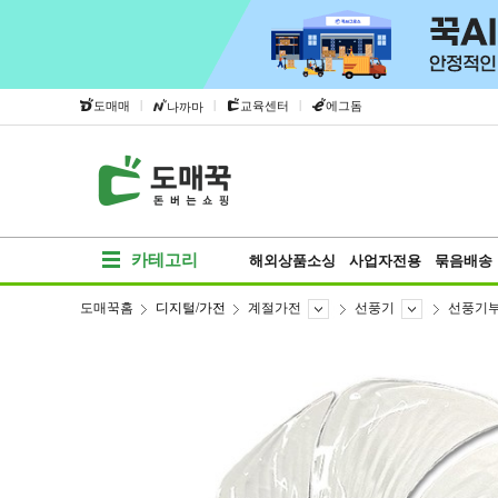
|
|
|
도매매
교육센터
에그돔
나까마
카테고리
해외상품소싱
사업자전용
묶음배송
도매꾹홈
디지털/가전
계절가전
선풍기
선풍기