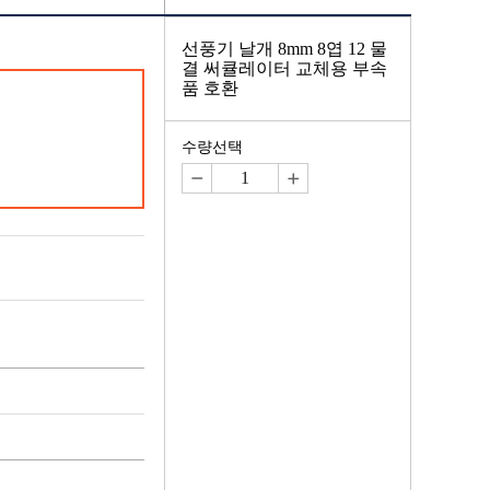
선풍기 날개 8mm 8엽 12 물
결 써큘레이터 교체용 부속
품 호환
수량선택