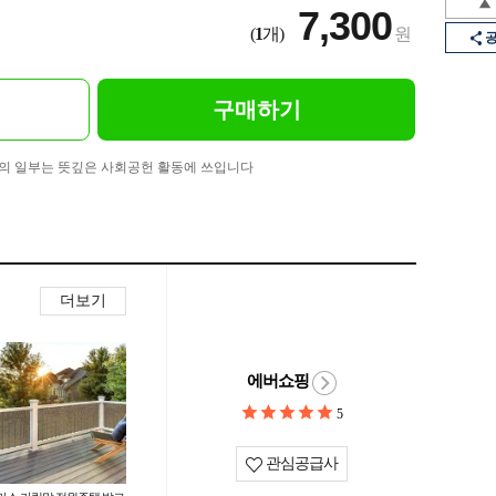
7,300
(
1
개)
원
구매하기
의 일부는 뜻깊은 사회공헌 활동에 쓰입니다
더보기
에버쇼핑
5
관심공급사