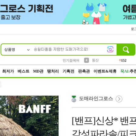
로
상품명
10
1
2
3
6
7
8
9
파우치
케이스
생수
실리콘
양말
모자
양산
여성패션
454
555
12
12
1
1
5
3
4
등산
인기검색어
152
5
벨트
395
최저가
베스트
MD관
땡처리
기획전
판촉관
이벤트&제휴
꾹AI:
추
도매라인그로스
[밴프]신상* 밴
감성파라솔/피크