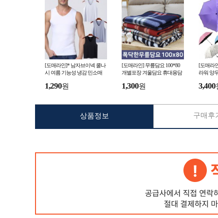
[도매라인]* 남자브이넥 쿨나
[도매라인] 무릎담요 100*80
[도매라
시 여름 기능성 냉감 민소매
개별포장 겨울담요 휴대용담
라워 양
티셔츠 심리스 무봉제 아이스
요 사무실담요 미니담요 캠핑
자외선차
1,290
1,300
3,400
원
원
남성런닝
담요
산
구매후기
상품정보