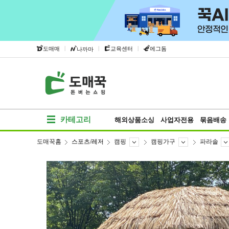
|
|
|
도매매
교육센터
에그돔
나까마
카테고리
해외상품소싱
사업자전용
묶음배송
도매꾹홈
스포츠/레저
캠핑
캠핑가구
파라솔