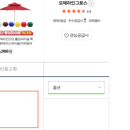
도매라인그로스
4.6
판매1등급
우수공급사
파워멤버
관심공급사
도매라인] 2단 폴딩파라솔 특
형/테라스파라솔/야외용파
솔/편의점파라솔/카페파라
5,900
원
/비치파라솔
반품교환
옵션