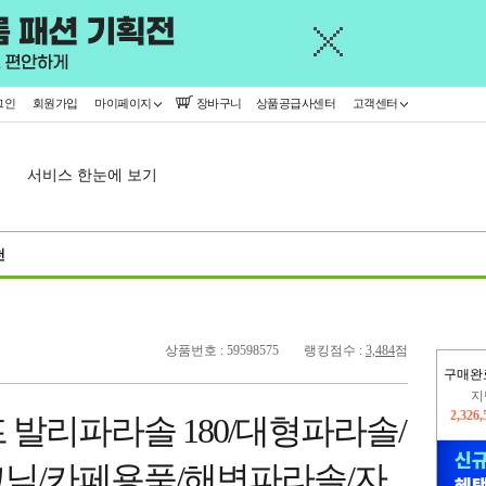
그인
회원가입
마이페이지
장바구니
상품공급사센터
고객센터
서비스 한눈에 보기
천
상품번호 : 59598575
랭킹점수 :
3,484
점
구매완
지
2,326
프 발리파라솔 180/대형파라솔/
이
2,226
닉/카페용품/해변파라솔/자