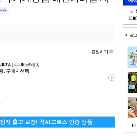
고
158
광고
흥정하기
일
0.3
일)
빠른배송
용 / 구매자선택
국
안정적 출고 보장! 꾹AI그로스 인증 상품
1
/
9