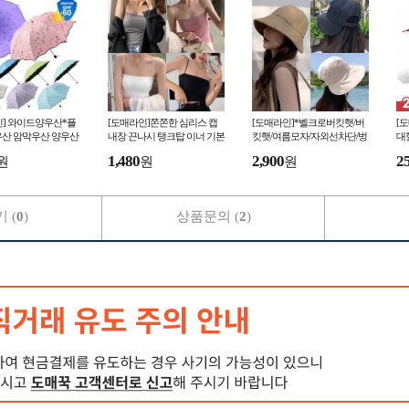
인] 와이드양우산*플
[도매라인]쫀쫀한 심리스 캡
[도매라인]*벨크로버킷햇/버
[
우산 암막우산 양우산
내장 끈나시 탱크탑 이너 기본
킷햇/여름모자/자외선차단/벙
대
단 UV차단 꽃무늬양
나시 크롭나시 브라탑 노와이
거지모자/썬캡/벨크로모자/데
라
1,480
2,900
2
원
원
원
어나시
일리모자
솔
 (
0
)
상품문의 (
2
)