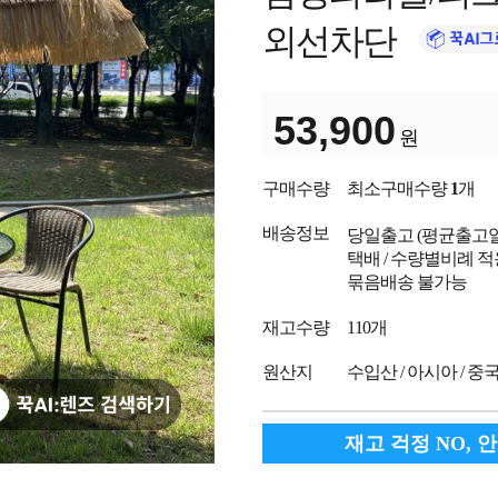
외선차단
53,900
원
구매수량
최소구매수량
1
개
배송정보
당일출고
(평균출고
택배 / 수량별비례 적
묶음배송 불가능
재고수량
110개
원산지
수입산 / 아시아 / 중
재고 걱정 NO, 