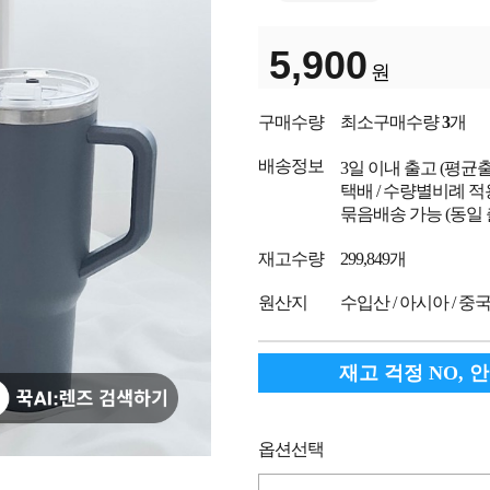
5,900
원
구매수량
최소구매수량
3
개
배송정보
3일 이내 출고
(평균
택배 / 수량별비례 적
묶음배송 가능 (동일
재고수량
299,849개
원산지
수입산 / 아시아 / 중
재고 걱정 NO, 
옵션선택