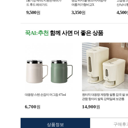
[통기성 메쉬] 시원한 래쉬가
냉감 바지/쿨 팬츠/여자/남자/
고급형 
드 후드 레쉬가드
여름/저가형비교X
산/낚시/
9,500
3,350
4,500
원
원
꾹AI:추천
함께 사면 더 좋은 상품
대용량 스텐 손잡이 머그컵 475ml
원터치 대용량 계량형 쌀통 잡곡 쌀 
관함 항아리 쌀독 강력밀폐 보관통
6,700
14,900
원
원
구매후기
상품정보