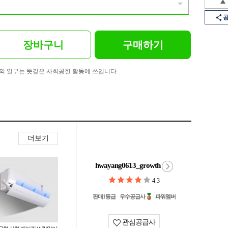
장바구니
구매하기
의 일부는 뜻깊은 사회공헌 활동에 쓰입니다
더보기
hwayang0613_growth
4.3
판매1등급
우수공급사
파워멤버
관심공급사