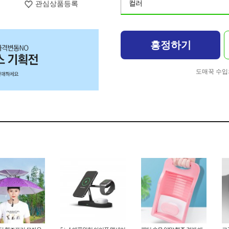
컬러
관심상품등록
흥정하기
도매꾹 수입