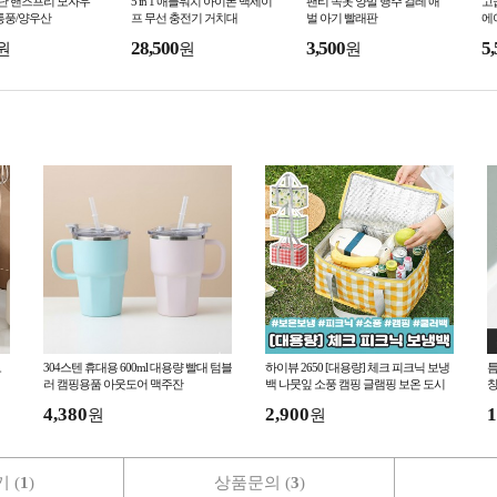
2단 핸즈프리 모자우
5 in 1 애플워치 아이폰 맥세이
팬티 속옷 양말 행주 걸레 애
고
통풍/양우산
프 무선 충전기 거치대
벌 아기 빨래판
에
28,500
3,500
5,
원
원
원
보
304스텐 휴대용 600ml 대용량 빨대 텀블
하이뷰 2650 [대용량] 체크 피크닉 보냉
틈
러 캠핑용품 아웃도어 맥주잔
백 나뭇잎 소풍 캠핑 글램핑 보온 도시
락 가방 런치백 쿨러백
4,380
2,900
1
원
원
 (
1
)
상품문의 (
3
)