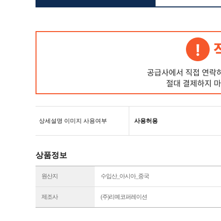
상세설명 이미지 사용여부
사용허용
상품정보
원산지
수입산_아시아_중국
제조사
(주)리예코퍼레이션