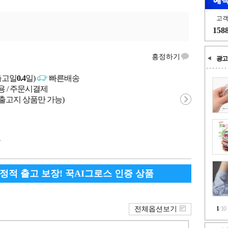
고
158
흥정하기
광고
출고일
0.4
일)
빠른배송
용 / 주문시결제
 출고지 상품만 가능)
국
안정적 출고 보장! 꾹AI그로스 인증 상품
전체옵션보기
1
/
10