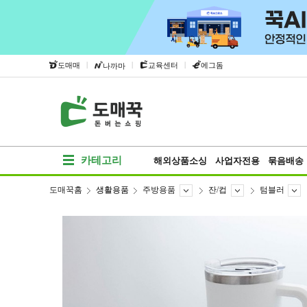
|
|
|
도매매
교육센터
에그돔
나까마
카테고리
해외상품소싱
사업자전용
묶음배송
도매꾹홈
생활용품
주방용품
잔/컵
텀블러