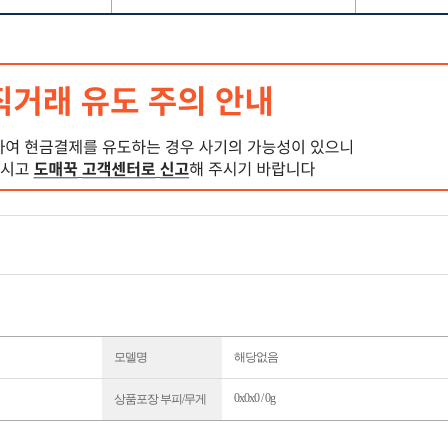
모델명
해당없음
0x0x0 / 0g
상품포장 부피/무게