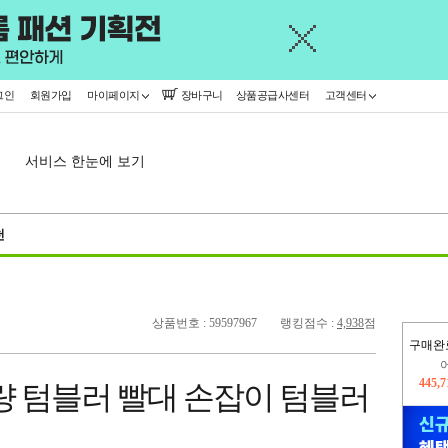
그인
회원가입
마이페이지
장바구니
상품공급사센터
고객센터
서비스 한눈에 보기
천
상품번호 : 59597967
랭킹점수 :
4,938
점
구매완
오늘
333,
대용량 텀블러 빨대 손잡이 텀블러
445,