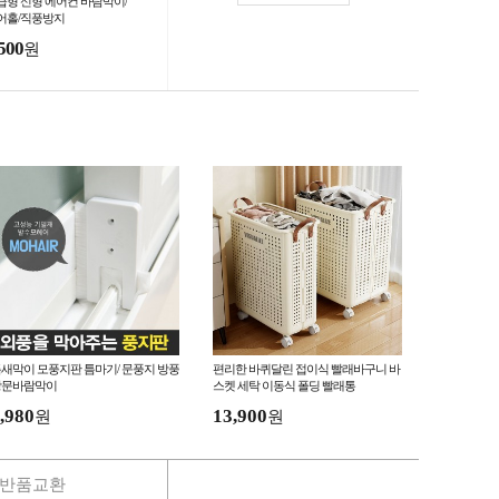
급형 신형 에어컨 바람막이/
어홀/직풍방지
500
원
새막이 모풍지판 틈마기/ 문풍지 방풍
편리한 바퀴달린 접이식 빨래바구니 바
창문바람막이
스켓 세탁 이동식 폴딩 빨래통
,980
13,900
원
원
반품교환