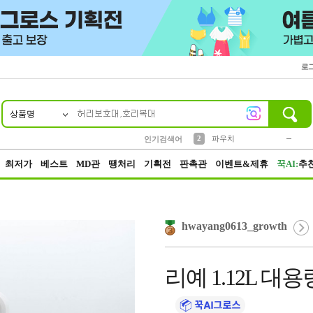
로
상품명
10
1
4
5
6
7
8
9
키링
미니
말랑이
선풍기
가방
양말
짱구
텀블러
23
2
1
1
7
3
2
파우치
인기검색어
3
모자
최저가
베스트
MD관
땡처리
기획전
판촉관
이벤트&제휴
꾹AI:
추
hwayang0613_growth
리예 1.12L 